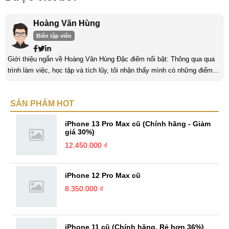
Hoàng Văn Hùng
Biên tập viên
Giới thiệu ngắn về Hoàng Văn Hùng Đặc điểm nổi bật: Thông qua qua
trình làm việc, học tập và tích lũy, tôi nhận thấy mình có những điểm
nổi bật như sau: Tinh thần cầu tiến, ham học hỏi, chịu áp lực cao. Luôn
luôn học tập không ngừng để trau dồi kiến thức phục vụ công việc. Khả
SẢN PHẨM HOT
năng làm việc độc lập, làm việc nhóm tốt. Yêu thích chạy bộ, nghe
sách nói,... Kinh nghiệm: Tôi đã có ...
iPhone 13 Pro Max cũ (Chính hãng - Giảm
giá 30%)
12.450.000 ₫
iPhone 12 Pro Max cũ
8.350.000 ₫
iPhone 11 cũ (Chính hãng, Rẻ hơn 36%)