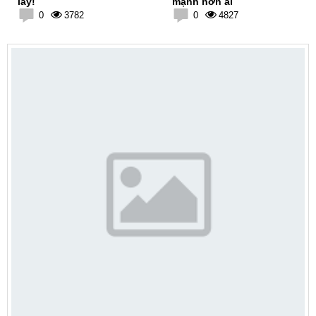
lẫy!
mạnh hơn ai
0
3782
0
4827