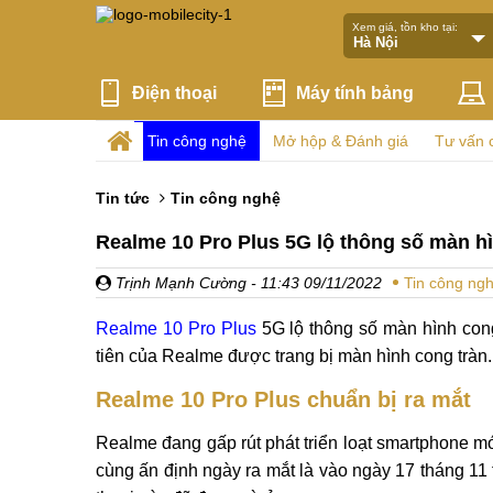
Xem giá, tồn kho tại:
Điện thoại
Máy tính bảng
Tin công nghệ
Mở hộp & Đánh giá
Tư vấn 
Tin tức
Tin công nghệ
Realme 10 Pro Plus 5G lộ thông số màn h
Trịnh Mạnh Cường
- 11:43 09/11/2022
Tin công ng
Realme 10 Pro Plus
5G lộ thông số màn hình cong 
tiên của Realme được trang bị màn hình cong tràn.
Realme 10 Pro Plus chuẩn bị ra mắt
Realme đang gấp rút phát triển loạt smartphone m
cùng ấn định ngày ra mắt là vào ngày 17 tháng 11 