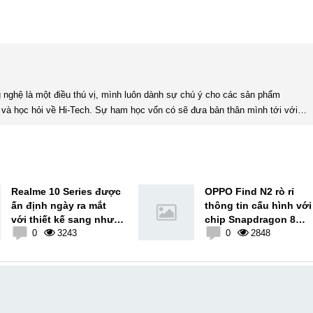
và học hỏi về Hi-Tech. Sự ham học vốn có sẽ đưa bản thân mình tới với
nhiều sự hiểu biết mới mẻ và thú vị. Tinh thần tự giác và sự chuyên nghiệp là điều mà mình đang rèn luyện và hướng tới. ...
Realme 10 Series được
OPPO Find N2 rò rỉ
ấn định ngày ra mắt
thông tin cấu hình với
với thiết kế sang như
chip Snapdragon 8
flagship
0
3243
Plus Gen 1
0
2848