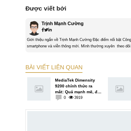
Được viết bởi
Trịnh Mạnh Cường
Giới thiệu ngắn về Trịnh Mạnh Cường Đặc điểm nổi bật Công nghệ là một điều thú vị, mình luôn dành sự chú ý cho các sản phẩm
smartphone và viễn thông mới. Mình thường xuyên theo dõi 
BÀI VIẾT LIÊN QUAN
 mắt Vivo
MediaTek Dimensity
 lộ với
9200 chính thức ra
ấp thiết
mắt: Quá mạnh mẽ, đe
nh
2
dọa cả A16 Bionic
0
3919