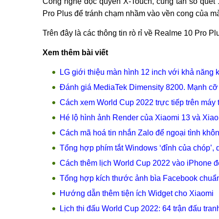
Công nghệ độc quyền X-Touch, cùng tần số quét
Pro Plus để tránh chạm nhầm vào vền cong của mà
Trên đây là các thông tin rò rỉ về Realme 10 Pro 
Xem thêm bài viết
LG giới thiệu màn hình 12 inch với khả năng 
Đánh giá MediaTek Dimensity 8200. Mạnh cỡ
Cách xem World Cup 2022 trực tiếp trên máy tí
Hé lộ hình ảnh Render của Xiaomi 13 và Xiao
Cách mã hoá tin nhắn Zalo để ngoại tình khôn
Tổng hợp phím tắt Windows ‘đỉnh của chóp’, 
Cách thêm lịch World Cup 2022 vào iPhone để
Tổng hợp kích thước ảnh bìa Facebook chuẩ
Hướng dẫn thêm tiện ích Widget cho Xiaomi
Lịch thi đấu World Cup 2022: 64 trận đấu tranh