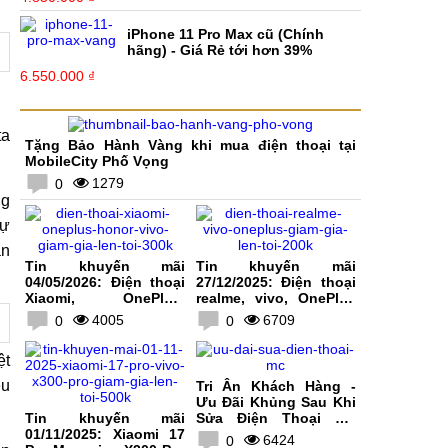
iPhone 11 Pro Max cũ (Chính
hãng) - Giá Rẻ tới hơn 39%
6.550.000 ₫
ta
Tặng Bảo Hành Vàng khi mua điện thoại tại
MobileCity Phố Vọng
1279
0
ng
dự
ần
Tin khuyến mãi
Tin khuyến mãi
04/05/2026: Điện thoại
27/12/2025: Điện thoại
Xiaomi, OnePlus,
realme, vivo, OnePlus
HONOR, vivo giảm giá
giảm giá lên tới 200K
4005
6709
0
0
lên tới 300K
ệt
êu
Tri Ân Khách Hàng -
Ưu Đãi Khủng Sau Khi
Tin khuyến mãi
Sửa Điện Thoại Tại
01/11/2025: Xiaomi 17
MobileCity
6424
0