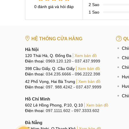
2 Sao
0 đánh giá và hỏi đáp
1 Sao
HỆ THỐNG CỬA HÀNG
QU
Chí
Hà Nội
120 Thái Hà, Q. Đống Đa
Xem bản đồ
Chí
Điện thoại:
0969.120.120
-
037.437.9999
Chí
398 Cầu Giấy, Q. Cầu Giấy
Xem bản đồ
Điện thoại:
034.235.6666
-
096.2222.398
Hướ
42 Phố Vọng, Hai Bà Trưng
Xem bản đồ
Hướ
Điện thoại:
097. 988.4242
-
037.437.9999
Chí
Hồ Chí Minh
602 Lê Hồng Phong, P.10, Q.10
Xem bản đồ
Điện thoại:
097.1111.602
-
097.3333.602
Đà Nẵng
97 Hàm Nghi, Q.Thanh Khê
Xem bản đồ