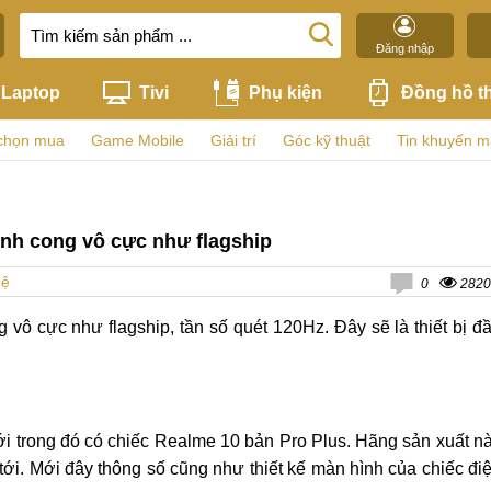
Đăng nhập
Laptop
Tivi
Phụ kiện
Đồng hồ t
chọn mua
Game Mobile
Giải trí
Góc kỹ thuật
Tin khuyến m
ình cong vô cực như flagship
hệ
0
2820
vô cực như flagship, tần số quét 120Hz. Đây sẽ là thiết bị đ
ới trong đó có chiếc Realme 10 bản Pro Plus. Hãng sản xuất n
tới. Mới đây thông số cũng như thiết kế màn hình của chiếc đi