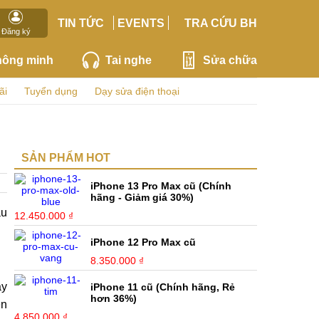
TIN TỨC
EVENTS
TRA CỨU BH
Đăng ký
hông minh
Tai nghe
Sửa chữa
ãi
Tuyển dụng
Dạy sửa điện thoại
SẢN PHẨM HOT
iPhone 13 Pro Max cũ (Chính
hãng - Giảm giá 30%)
ầu
12.450.000 ₫
iPhone 12 Pro Max cũ
8.350.000 ₫
ày
iPhone 11 cũ (Chính hãng, Rẻ
hơn 36%)
ện
4.850.000 ₫