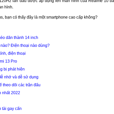
 120Hz lần đầu được áp dụng lên màn hình của Realme 10 b
n hình.
Plus, bạn có thấy đây là một smartphone cao cấp không?
kéo dãn thành 14 inch
 nào? Điện thoại nào dùng?
nh, điện thoại
mi 13 Pro
g bị phát hiện
dễ nhớ và dễ sử dụng
 theo dõi các trận đấu
n nhất 2022
 tài gay cấn