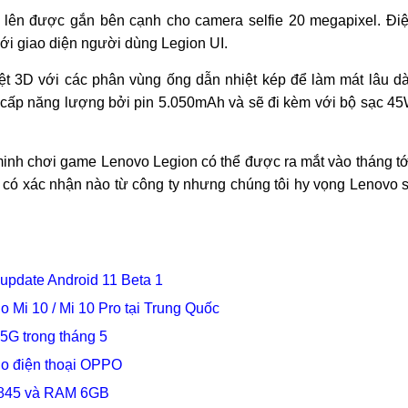
ật lên được gắn bên cạnh cho camera selfie 20 megapixel. Đi
với giao diện người dùng Legion UI.
iệt 3D với các phân vùng ống dẫn nhiệt kép để làm mát lâu dà
 cấp năng lượng bởi pin 5.050mAh và sẽ đi kèm với bộ sạc 4
g minh chơi game Lenovo Legion có thể được ra mắt vào tháng tớ
 có xác nhận nào từ công ty nhưng chúng tôi hy vọng Lenovo 
update Android 11 Beta 1
o Mi 10 / Mi 10 Pro tại Trung Quốc
 5G trong tháng 5
o điện thoại OPPO
n 845 và RAM 6GB