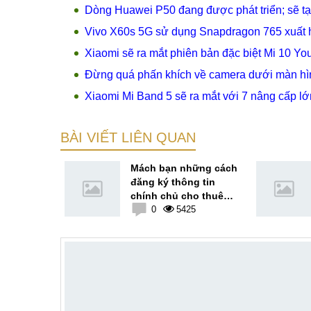
Dòng Huawei P50 đang được phát triển; sẽ t
Vivo X60s 5G sử dụng Snapdragon 765 xuất 
Xiaomi sẽ ra mắt phiên bản đặc biệt Mi 10 Yo
Đừng quá phấn khích về camera dưới màn h
Xiaomi Mi Band 5 sẽ ra mắt với 7 nâng cấp lớ
BÀI VIẾT LIÊN QUAN
ố tổng đài
Mách bạn những cách
 CSKH
đăng ký thông tin
4/24
chính chủ cho thuê
5
bao Viettel
0
5425