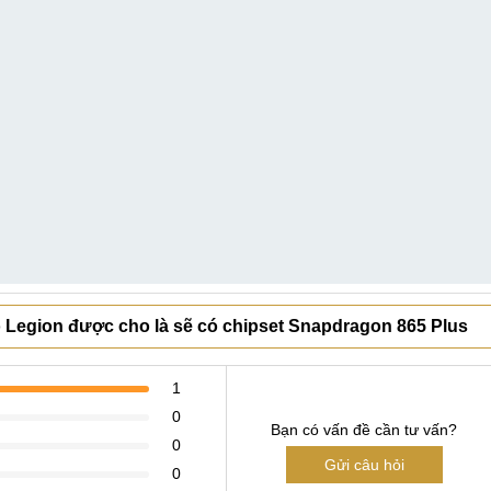
 Legion được cho là sẽ có chipset Snapdragon 865 Plus
1
0
Bạn có vấn đề cần tư vấn?
0
Gửi câu hỏi
0