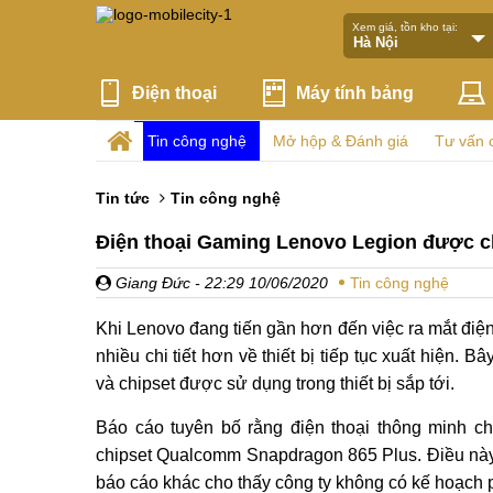
Xem giá, tồn kho tại:
Điện thoại
Máy tính bảng
Tin công nghệ
Mở hộp & Đánh giá
Tư vấn 
Tin tức
Tin công nghệ
Điện thoại Gaming Lenovo Legion được ch
Giang Đức
- 22:29 10/06/2020
Tin công nghệ
Khi Lenovo đang tiến gần hơn đến việc ra mắt điệ
nhiều chi tiết hơn về thiết bị tiếp tục xuất hiện. 
và chipset được sử dụng trong thiết bị sắp tới.
Báo cáo tuyên bố rằng điện thoại thông minh 
chipset Qualcomm Snapdragon 865 Plus. Điều này 
báo cáo khác cho thấy công ty không có kế hoạch p