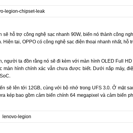
n sẽ hỗ trợ công nghệ sạc nhanh 90W, biến nó thành công ng
h. Hiện tại, OPPO có công nghệ sạc điện thoại nhanh nhất, hỗ t
inh, người ta đồn rằng nó sẽ đi kèm với màn hình OLED Full HD
c màn hình chính xác vẫn chưa được biết. Dưới nắp máy, đi
 SoC.
 sẽ lên tới 12GB, cùng với bộ nhớ trong UFS 3.0. Ở mặt sa
amera kép bao gồm cảm biến chính 64 megapixel và cảm biến p