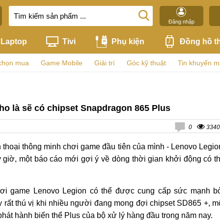
Đăng nhập
Laptop
Tivi
Phụ kiện
Đồng hồ t
chọn mua
Game Mobile
Giải trí
Góc kỹ thuật
Tin khuyến m
o là sẽ có chipset Snapdragon 865 Plus
0
3340
n thoại thông minh chơi game đầu tiên của mình - Lenovo Legio
Bây giờ, một báo cáo mới gợi ý về dòng thời gian khởi động có t
chơi game Lenovo Legion có thể được cung cấp sức mạnh b
rất thú vị khi nhiều người đang mong đợi chipset SD865 +, m
hát hành biến thể Plus của bộ xử lý hàng đầu trong năm nay.