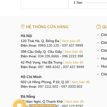
1 Sao
HỆ THỐNG CỬA HÀNG
QU
Chí
Hà Nội
120 Thái Hà, Q. Đống Đa
Xem bản đồ
Chí
Điện thoại:
0969.120.120
-
037.437.9999
Chí
398 Cầu Giấy, Q. Cầu Giấy
Xem bản đồ
Điện thoại:
034.235.6666
-
096.2222.398
Hướ
42 Phố Vọng, Hai Bà Trưng
Xem bản đồ
Hướ
Điện thoại:
097. 988.4242
-
037.437.9999
Chí
Hồ Chí Minh
602 Lê Hồng Phong, P.10, Q.10
Xem bản đồ
Điện thoại:
097.1111.602
-
097.3333.602
Đà Nẵng
97 Hàm Nghi, Q.Thanh Khê
Xem bản đồ
Điện thoại:
096.123.9797
-
097.123.9797
Bạn cần hỗ trợ?