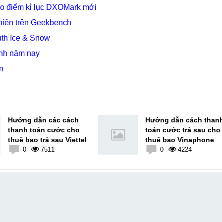
ạo điểm kỉ lục DXOMark mới
hiện trên Geekbench
uth Ice & Snow
ình năm nay
n
Hướng dẫn các cách
Hướng dẫn cách than
thanh toán cước cho
toán cước trả sau cho
thuê bao trả sau Viettel
thuê bao Vinaphone
0
7511
0
4224