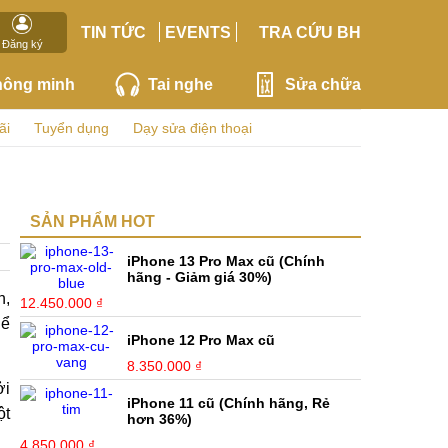
TIN TỨC
EVENTS
TRA CỨU BH
Đăng ký
hông minh
Tai nghe
Sửa chữa
ãi
Tuyển dụng
Dạy sửa điện thoại
SẢN PHẨM HOT
iPhone 13 Pro Max cũ (Chính
hãng - Giảm giá 30%)
n,
12.450.000 ₫
hể
iPhone 12 Pro Max cũ
8.350.000 ₫
ởi
iPhone 11 cũ (Chính hãng, Rẻ
ột
hơn 36%)
4.850.000 ₫