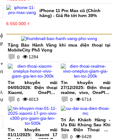
iPhone 11 Pro Max cũ (Chính
hãng) - Giá Rẻ tới hơn 39%
6.550.000 ₫
hệ
rợ
Tặng Bảo Hành Vàng khi mua điện thoại tại
MobileCity Phố Vọng
1284
0
 +
ện
Tin khuyến mãi
Tin khuyến mãi
04/05/2026: Điện thoại
27/12/2025: Điện thoại
u,
Xiaomi, OnePlus,
realme, vivo, OnePlus
HONOR, vivo giảm giá
giảm giá lên tới 200K
hụ
4013
6714
0
0
lên tới 300K
Tri Ân Khách Hàng -
Ưu Đãi Khủng Sau Khi
Tin khuyến mãi
Sửa Điện Thoại Tại
01/11/2025: Xiaomi 17
MobileCity
6428
0