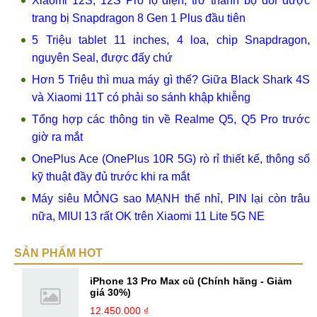
Xiaomi 12S, 12S Pro lộ diện, trở thành bộ đôi được
trang bị Snapdragon 8 Gen 1 Plus đầu tiên
5 Triệu tablet 11 inches, 4 loa, chip Snapdragon,
nguyên Seal, được đấy chứ
Hơn 5 Triệu thì mua máy gì thế? Giữa Black Shark 4S
và Xiaomi 11T có phải so sánh khập khiễng
Tổng hợp các thông tin về Realme Q5, Q5 Pro trước
giờ ra mắt
OnePlus Ace (OnePlus 10R 5G) rò rỉ thiết kế, thông số
kỹ thuật đầy đủ trước khi ra mắt
Máy siêu MỎNG sao MẠNH thế nhỉ, PIN lại còn trâu
nữa, MIUI 13 rất OK trên Xiaomi 11 Lite 5G NE
SẢN PHẨM HOT
iPhone 13 Pro Max cũ (Chính hãng - Giảm
giá 30%)
12.450.000 ₫