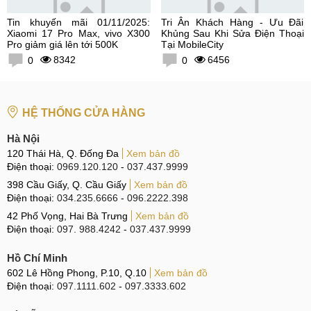
Tin khuyến mãi 01/11/2025:
Tri Ân Khách Hàng - Ưu Đãi
Xiaomi 17 Pro Max, vivo X300
Khủng Sau Khi Sửa Điện Thoại
Pro giảm giá lên tới 500K
Tại MobileCity
8342
6456
0
0
HỆ THỐNG CỬA HÀNG
Hà Nội
120 Thái Hà, Q. Đống Đa
Xem bản đồ
Điện thoại:
0969.120.120
-
037.437.9999
398 Cầu Giấy, Q. Cầu Giấy
Xem bản đồ
Điện thoại:
034.235.6666
-
096.2222.398
42 Phố Vọng, Hai Bà Trưng
Xem bản đồ
Điện thoại:
097. 988.4242
-
037.437.9999
Hồ Chí Minh
602 Lê Hồng Phong, P.10, Q.10
Xem bản đồ
Điện thoại:
097.1111.602
-
097.3333.602