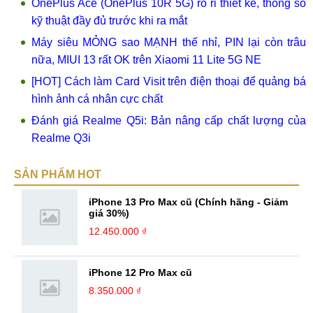
OnePlus Ace (OnePlus 10R 5G) rò rỉ thiết kế, thông số
kỹ thuật đầy đủ trước khi ra mắt
Máy siêu MỎNG sao MẠNH thế nhỉ, PIN lại còn trâu
nữa, MIUI 13 rất OK trên Xiaomi 11 Lite 5G NE
[HOT] Cách làm Card Visit trên điện thoại để quảng bá
hình ảnh cá nhân cực chất
Đánh giá Realme Q5i: Bản nâng cấp chất lượng của
Realme Q3i
SẢN PHẨM HOT
iPhone 13 Pro Max cũ (Chính hãng - Giảm
giá 30%)
12.450.000 ₫
iPhone 12 Pro Max cũ
8.350.000 ₫