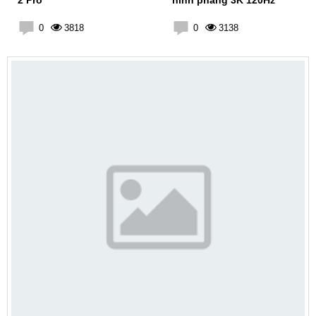
2 Pro
hình phẳng 3K 120Hz
0
3818
0
3138