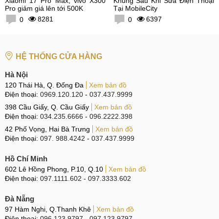
Xiaomi 17 Pro Max, vivo X300
Khủng Sau Khi Sửa Điện Thoại
Pro giảm giá lên tới 500K
Tại MobileCity
8281
6397
0
0
HỆ THỐNG CỬA HÀNG
Hà Nội
120 Thái Hà, Q. Đống Đa
Xem bản đồ
Điện thoại:
0969.120.120
-
037.437.9999
398 Cầu Giấy, Q. Cầu Giấy
Xem bản đồ
Điện thoại:
034.235.6666
-
096.2222.398
42 Phố Vọng, Hai Bà Trưng
Xem bản đồ
Điện thoại:
097. 988.4242
-
037.437.9999
Hồ Chí Minh
602 Lê Hồng Phong, P.10, Q.10
Xem bản đồ
Điện thoại:
097.1111.602
-
097.3333.602
Đà Nẵng
97 Hàm Nghi, Q.Thanh Khê
Xem bản đồ
Điện thoại:
096.123.9797
-
097.123.9797