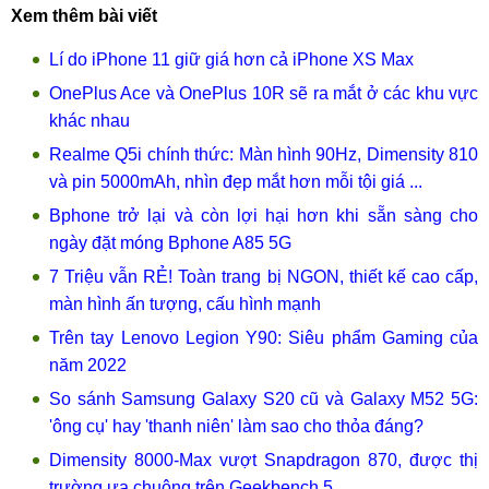
Xem thêm bài viết
Lí do iPhone 11 giữ giá hơn cả iPhone XS Max
OnePlus Ace và OnePlus 10R sẽ ra mắt ở các khu vực
khác nhau
Realme Q5i chính thức: Màn hình 90Hz, Dimensity 810
và pin 5000mAh, nhìn đẹp mắt hơn mỗi tội giá ...
Bphone trở lại và còn lợi hại hơn khi sẵn sàng cho
ngày đặt móng Bphone A85 5G
7 Triệu vẫn RẺ! Toàn trang bị NGON, thiết kế cao cấp,
màn hình ấn tượng, cấu hình mạnh
Trên tay Lenovo Legion Y90: Siêu phẩm Gaming của
năm 2022
So sánh Samsung Galaxy S20 cũ và Galaxy M52 5G:
'ông cụ' hay 'thanh niên' làm sao cho thỏa đáng?
Dimensity 8000-Max vượt Snapdragon 870, được thị
trường ưa chuộng trên Geekbench 5