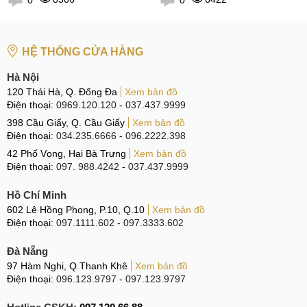
0
0
HỆ THỐNG CỬA HÀNG
Hà Nội
120 Thái Hà, Q. Đống Đa
Xem bản đồ
Điện thoại:
0969.120.120
-
037.437.9999
398 Cầu Giấy, Q. Cầu Giấy
Xem bản đồ
Điện thoại:
034.235.6666
-
096.2222.398
42 Phố Vọng, Hai Bà Trưng
Xem bản đồ
Điện thoại:
097. 988.4242
-
037.437.9999
Hồ Chí Minh
602 Lê Hồng Phong, P.10, Q.10
Xem bản đồ
Điện thoại:
097.1111.602
-
097.3333.602
Đà Nẵng
97 Hàm Nghi, Q.Thanh Khê
Xem bản đồ
Điện thoại:
096.123.9797
-
097.123.9797