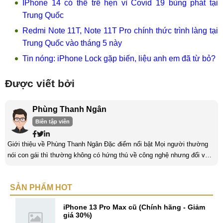
IPhone 14 có thể trễ hẹn vì Covid 19 bùng phát tại
Trung Quốc
Redmi Note 11T, Note 11T Pro chính thức trình làng tại
Trung Quốc vào tháng 5 này
Tin nóng: iPhone Lock gặp biến, liệu anh em đã từ bỏ?
Được viết bởi
Phùng Thanh Ngân
Biên tập viên
Giới thiệu về Phùng Thanh Ngân Đặc điểm nổi bật Mọi người thường
nói con gái thì thường không có hứng thú về công nghệ nhưng đối với
mình thì khác. Mình có niềm đam mê với lĩnh vực “khó nhằn” này và
luôn dành thời gian để tìm hiểu nó mỗi ngày. Một trong những yếu tố
SẢN PHẨM HOT
quan trọng nhất của con gái khi làm về lĩnh vực công nghệ là phải có
niềm đam mê. Làm bất kỳ công việc khác cũng vậy, nếu ...
iPhone 13 Pro Max cũ (Chính hãng - Giảm
giá 30%)