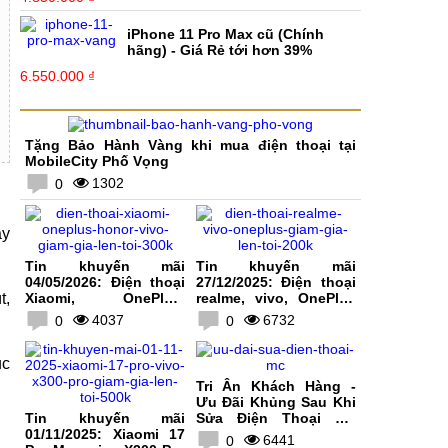
iPhone 11 Pro Max cũ (Chính
hãng) - Giá Rẻ tới hơn 39%
6.550.000 ₫
Tặng Bảo Hành Vàng khi mua điện thoại tại
MobileCity Phố Vọng
1302
0
y
Tin khuyến mãi
Tin khuyến mãi
04/05/2026: Điện thoại
27/12/2025: Điện thoại
t,
Xiaomi, OnePlus,
realme, vivo, OnePlus
HONOR, vivo giảm giá
giảm giá lên tới 200K
4037
6732
0
0
lên tới 300K
ục
Tri Ân Khách Hàng -
Ưu Đãi Khủng Sau Khi
Tin khuyến mãi
Sửa Điện Thoại Tại
01/11/2025: Xiaomi 17
MobileCity
6441
0