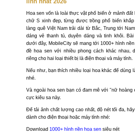
linh nhất 2026
Hoa sen vốn là loài thực vật phổ biến ở mảnh đất 
chữ S xinh đẹp, từng được trồng phổ biến khắp
làng quê Việt Nam trải dài từ Bắc, Trung tới Nam
dáng vẻ thanh tú, duyên dáng và tinh khôi. Bài 
dưới đây, MobileCity sẽ mang tới 1000+ hình nền
đề hoa sen với nhiều phong cách khác nhau, 
riêng cho hai loại thiết bị là điện thoại và máy tính.
Nếu như, bạn thích nhiều loại hoa khác để dùng l
nhé.
Và ngoài hoa sen bạn có đam mê với "nữ hoàng c
cực kiêu sa này.
Để tải ảnh chất lượng cao nhất, độ nét tối đa, 
dành cho điện thoại hoặc máy tính nhé:
Download
1000+ hình nền hoa sen
siêu nét