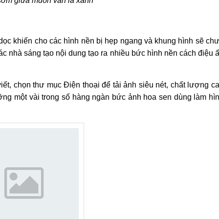
sớm giữa muôn vàn lá xanh
 dọc khiến cho các hình nền bị hẹp ngang và khung hình sẽ ch
các nhà sáng tạo nội dung tạo ra nhiều bức hình nền cách điệu 
ết, chọn thư mục Điện thoại để tải ảnh siêu nét, chất lượng c
ỡng một vài trong số hàng ngàn bức ảnh hoa sen dùng làm hì