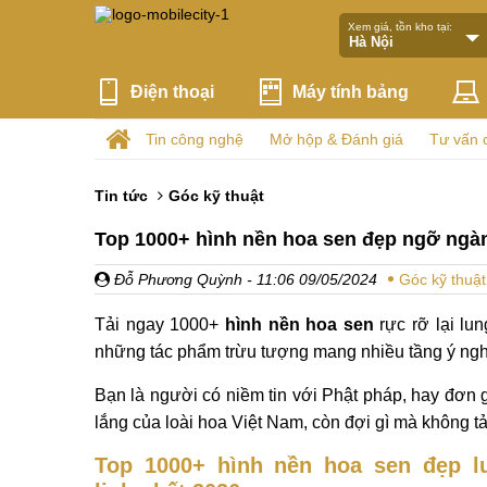
Xem giá, tồn kho tại:
Điện thoại
Máy tính bảng
Tin công nghệ
Mở hộp & Đánh giá
Tư vấn 
Tin tức
Góc kỹ thuật
Top 1000+ hình nền hoa sen đẹp ngỡ ngàn
Đỗ Phương Quỳnh
- 11:06 09/05/2024
Góc kỹ thuật
Tải ngay 1000+
hình nền hoa sen
rực rỡ lại lun
những tác phẩm
trừu
tượng mang nhiều tầng ý ngh
Bạn là người có niềm tin với Phật pháp, hay đơn 
lắng của loài hoa Việt Nam, còn đợi gì mà không t
Top 1000+ hình nền hoa sen đẹp l