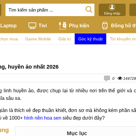
Đăng nhập
Laptop
Tivi
Phụ kiện
Đồng hồ t
chọn mua
Game Mobile
Giải trí
Góc kỹ thuật
Tin khuyến m
g, huyền ảo nhất 2026
0
144728
g linh huyền ảo, được chụp lại từ nhiều nơi trên thế giới và 
ĩa sâu xa.
giản là thích vẻ đẹp thuần khiết, đơn sơ mà không kém phần s
ải về 1000+
hình nền hoa sen
siêu đẹp dưới đây?
ung
Mục lục