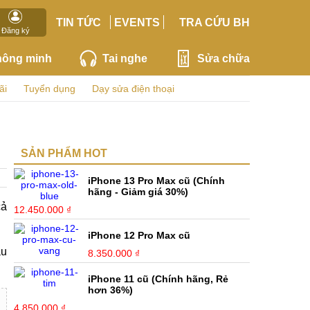
TIN TỨC
EVENTS
TRA CỨU BH
Đăng ký
hông minh
Tai nghe
Sửa chữa
ãi
Tuyển dụng
Dạy sửa điện thoại
SẢN PHẨM HOT
iPhone 13 Pro Max cũ (Chính
hãng - Giảm giá 30%)
cả
12.450.000 ₫
iPhone 12 Pro Max cũ
âu
8.350.000 ₫
iPhone 11 cũ (Chính hãng, Rẻ
hơn 36%)
4.850.000 ₫