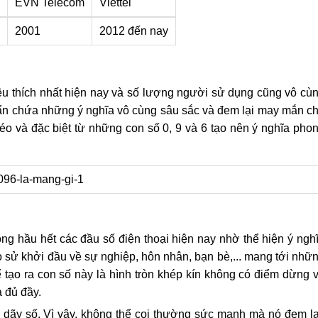
EVN Telecom
Viettel
2001
2012 đến nay
êu thích nhất hiện nay và số lượng người sử dụng cũng vô cù
n ẩn chứa những ý nghĩa vô cùng sâu sắc và đem lại may mắn c
léo và đặc biệt từ những con số 0, 9 và 6 tạo nên ý nghĩa pho
ong hầu hết các đầu số điện thoại hiện nay nhờ thể hiện ý ngh
 sử khởi đầu về sự nghiệp, hôn nhân, bạn bè,... mang tới nhữ
ạo ra con số này là hình tròn khép kín không có điểm dừng 
à đủ đầy.
 dãy số. Vì vậy, không thể coi thường sức mạnh mà nó đem lạ