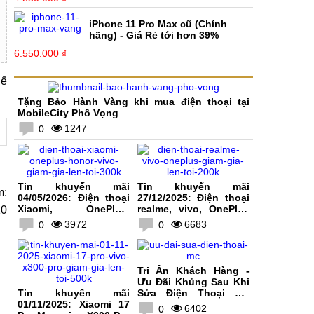
iPhone 11 Pro Max cũ (Chính
hãng) - Giá Rẻ tới hơn 39%
6.550.000 ₫
hế
Tặng Bảo Hành Vàng khi mua điện thoại tại
MobileCity Phố Vọng
1247
0
Tin khuyến mãi
Tin khuyến mãi
m:
04/05/2026: Điện thoại
27/12/2025: Điện thoại
Xiaomi, OnePlus,
realme, vivo, OnePlus
10
HONOR, vivo giảm giá
giảm giá lên tới 200K
3972
6683
0
0
lên tới 300K
Tri Ân Khách Hàng -
Ưu Đãi Khủng Sau Khi
Tin khuyến mãi
Sửa Điện Thoại Tại
01/11/2025: Xiaomi 17
MobileCity
6402
0