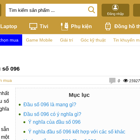
Đăng nhập
Laptop
Tivi
Phụ kiện
Đồng hồ t
chọn mua
Game Mobile
Giải trí
Góc kỹ thuật
Tin khuyến m
u số 096
ọn mua
0
15927
nhất
Mục lục
u số
Đầu số 096 là mạng gì?
ghĩa
Đầu số 096 có ý nghĩa gì?
Ý nghĩa của đầu số 096
 sẵn
Ý nghĩa đầu số 096 kết hợp với các số khác
a một