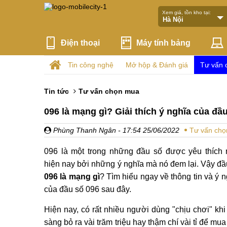
Xem giá, tồn kho tại:
Điện thoại
Máy tính bảng
Tin công nghệ
Mở hộp & Đánh giá
Tư vấn 
Tin tức
Tư vấn chọn mua
096 là mạng gì? Giải thích ý nghĩa của đầ
Phùng Thanh Ngân
- 17:54 25/06/2022
Tư vấn ch
096 là một trong những đầu số được yêu thích 
hiện nay bởi những ý nghĩa mà nó đem lại. Vậy đầ
096 là mạng gì
? Tìm hiểu ngay về thông tin và ý n
của đầu số 096 sau đây.
Hiện nay, có rất nhiều người dùng "chịu chơi" khi
sàng bỏ ra vài trăm triệu hay thậm chí vài tỉ để mu