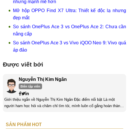
nhưng mạnh mẽ hơn
Mở hộp OPPO Find X7 Ultra: Thiết kế độc lạ nhưng
đẹp mắt
So sánh OnePlus Ace 3 vs OnePlus Ace 2: Chưa cần
nâng cấp
So sánh OnePlus Ace 3 vs Vivo iQOO Neo 9: Vivo quá
áp đảo
Được viết bởi
Nguyễn Thị Kim Ngân
Biên tập viên
Giới thiệu ngắn về Nguyễn Thị Kim Ngân Đặc điểm nổi bật Là một
người ham học hỏi và chăm chỉ tìm tòi, mình luôn cố gắng hoàn thành
tốt công việc và phát triển bản thân. Mình mong muốn được làm việc ở
môi trường năng động, sáng tạo và với khả năng thích nghi tốt, mình
SẢN PHẨM HOT
sẽ nhận được thêm nhiều bài học cũng như kinh nghiệm quý giá. Đặc