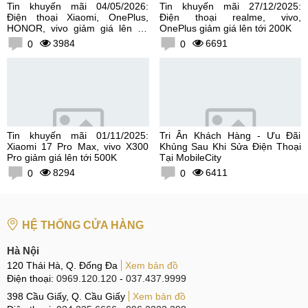
Tin khuyến mãi 04/05/2026:
Tin khuyến mãi 27/12/2025:
Điện thoại Xiaomi, OnePlus,
Điện thoại realme, vivo,
HONOR, vivo giảm giá lên tới
OnePlus giảm giá lên tới 200K
300K
3984
6691
0
0
Tin khuyến mãi 01/11/2025:
Tri Ân Khách Hàng - Ưu Đãi
Xiaomi 17 Pro Max, vivo X300
Khủng Sau Khi Sửa Điện Thoại
Pro giảm giá lên tới 500K
Tại MobileCity
8294
6411
0
0
HỆ THỐNG CỬA HÀNG
Hà Nội
120 Thái Hà, Q. Đống Đa
Xem bản đồ
Điện thoại:
0969.120.120
-
037.437.9999
398 Cầu Giấy, Q. Cầu Giấy
Xem bản đồ