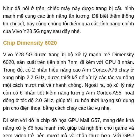
Như đã nói ở trên, chiếc máy này được trang bị cấu hình
mạnh mẽ cùng các tính năng ấn tượng. Để biết thêm thông
tin chi tiết, hãy cùng chúng tôi điểm qua các tính năng chính
của Vivo Y28 5G ngay sau đây nhé.
Chip Dimensity 6020
Vivo Y28 5G được trang bị bộ xử lý mạnh mẽ Dimensity
6020, sản xuất trên tiến trình 7nm, đi kèm với CPU 8 nhân.
Trong đó, có 2 nhân hiệu năng cao Arm Cortex-A76 chạy ở
xung nhịp 2.2 GHz, được thiết kế để xử lý các tác vụ nặng
một cách mượt mà và nhanh chóng. Ngoài ra, bộ xử lý này
còn có 6 nhân tiết kiệm năng lượng Arm Cortex-A55, hoạt
động ở tốc độ 2.0 GHz, giúp tối ưu hóa thời lượng sử dụng
pin cho điện thoại bằng cách chạy các tác vụ nhẹ.
Đi kèm với đó là chip đồ họa GPU Mali G57, mang đến khả
năng xử lý đồ họa mạnh mẽ, giúp trải nghiệm chơi game và
xem video trở nên mượt mà và chân thực hơn. Với GPU