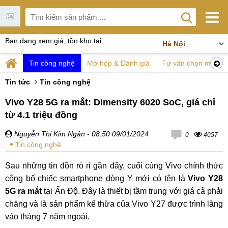
Bạn đang xem giá, tồn kho tại:
Tin công nghệ
Mở hộp & Đánh giá
Tư vấn chọn mua
Tin tức
Tin công nghệ
Vivo Y28 5G ra mắt: Dimensity 6020 SoC, giá chỉ
từ 4.1 triệu đồng
Nguyễn Thị Kim Ngân
- 08:50 09/01/2024
0
4057
Tin công nghệ
Sau những tin đồn rò rỉ gần đây, cuối cùng Vivo chính thức
công bố chiếc smartphone dòng Y mới có tên là
Vivo Y28
5G ra mắt
tại Ấn Độ. Đây là thiết bị tầm trung với giá cả phải
chăng và là sản phẩm kế thừa của Vivo Y27 được trình làng
vào tháng 7 năm ngoái.