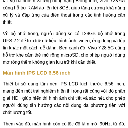
tác vụ đa nhiệm và ứng dụng nặng. Đồng thời, Vivo Y28 5G
cũng hỗ trợ RAM ảo lên tới 8GB, giúp tăng cường khả năng
xử lý và đáp ứng của điện thoại trong các tình huống cần
thiết.
Về bộ nhớ trong, người dùng sẽ có 128GB bộ nhớ trong
UFS 2.2 để lưu trữ dữ liệu, hình ảnh, video, ứng dụng và tệp
tin khác một cách dễ dàng. Bên cạnh đó, Vivo Y28 5G cũng
hỗ trợ khe cắm thẻ mở rộng microSD, cho phép người dùng
mở rộng thêm không gian lưu trữ khi cần thiết.
Màn hình IPS LCD 6.56 inch
Thiết bị sử dụng tấm nền IPS LCD kích thước 6.56 inch,
mang đến một trải nghiệm hiển thị rộng rãi cùng với độ phân
giải HD+ giúp hiển thị hình ảnh chi tiết và sắc nét, cho phép
người dùng tận hưởng các nội dung đa phương tiện với
chất lượng tốt.
Thêm vào đó, màn hình còn có tốc độ làm mới 90Hz, từ đó,