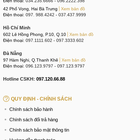
Điện thoại:
034.235.6666
-
096.2222.398
42 Phố Vọng, Hai Bà Trưng
Xem bản đồ
Điện thoại:
097. 988.4242
-
037.437.9999
Hồ Chí Minh
602 Lê Hồng Phong, P.10, Q.10
Xem bản đồ
Điện thoại:
097.1111.602
-
097.3333.602
Đà Nẵng
97 Hàm Nghi, Q.Thanh Khê
Xem bản đồ
Điện thoại:
096.123.9797
-
097.123.9797
Hotline CSKH:
097.120.66.88
QUY ĐỊNH - CHÍNH SÁCH
Chính sách bảo hành
Chính sách đổi trả hàng
Chính sách bảo mật thông tin