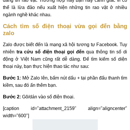
đăng tin rao vặt. Trường hợp này bạn hãy cảnh giác vì có
thể là lừa đảo nếu xuất hiện những tin rao vặt ở nhiều
ngành nghề khác nhau.
Cách tìm số điện thoại vừa gọi đến bằng
zalo
Zalo được biết đến là mạng xã hội tương tự Facebook. Tuy
nhiên
tra cứu số điện thoại gọi đến
qua thông tin số di
động ở Việt Nam cũng rất dễ dàng. Để tìm kiếm số diện
thoại này, bạn thực hiện thao tác như sau:
Bước 1:
Mở Zalo lên, bấm nút dấu + tại phần đấu thanh tìm
kiềm, sau đó ấn thêm bạn.
Bước 2:
Gõ/dán vào số điện thoại.
[caption id="attachment_2159" align="aligncenter"
width="600"]