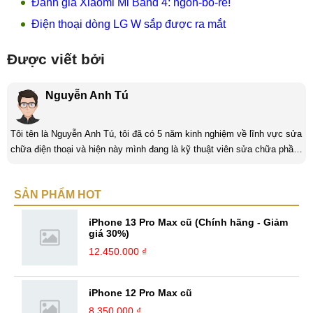
Đánh giá Xiaomi Mi Band 4: ngon-bổ-rẻ!
Điện thoại dòng LG W sắp được ra mắt
Được viết bởi
Nguyễn Anh Tú
Tôi tên là Nguyễn Anh Tú, tôi đã có 5 năm kinh nghiệm về lĩnh vực sửa
chữa điện thoại và hiện này mình đang là kỹ thuật viên sửa chữa phần
cứng và phần mềm tại Mobilecity. Tôi là người thân thiện thích giúp đỡ
mọi người, tôi thích giải quyết những công việc khó và mang tính thử
SẢN PHẨM HOT
thách và là một người đam mê công nghệ tôi luôn thích tìm tòi những
cái mới và Mobilecity đã giúp tôi thực hiện điều đó. ...
iPhone 13 Pro Max cũ (Chính hãng - Giảm
giá 30%)
12.450.000 ₫
iPhone 12 Pro Max cũ
8.350.000 ₫