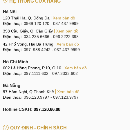
HỆ THỐNG CỬA HÀNG
Hà Nội
120 Thái Hà, Q. Đống Đa
Xem bản đồ
Điện thoại:
0969.120.120
-
037.437.9999
398 Cầu Giấy, Q. Cầu Giấy
Xem bản đồ
Điện thoại:
034.235.6666
-
096.2222.398
42 Phố Vọng, Hai Bà Trưng
Xem bản đồ
Điện thoại:
097. 988.4242
-
037.437.9999
Hồ Chí Minh
602 Lê Hồng Phong, P.10, Q.10
Xem bản đồ
Điện thoại:
097.1111.602
-
097.3333.602
Đà Nẵng
97 Hàm Nghi, Q.Thanh Khê
Xem bản đồ
Điện thoại:
096.123.9797
-
097.123.9797
Hotline CSKH:
097.120.66.88
QUY ĐỊNH - CHÍNH SÁCH