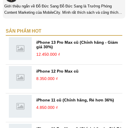
Giới thiệu ngắn về Đỗ Đức Sang Đỗ Đức Sang là Trưởng Phòng
Content Marketing của MobileCity. Mình rất thích sách và cũng thích
viết nữa. Mình luôn thích viết ra những suy nghĩ, cảm nhận của bản
thân ở bất cứ khoảnh khắc nào đặc biệt để lưu giữ lại làm kỉ niệm. Với
SẢN PHẨM HOT
bản thân Đỗ Đức Sang, viết chính là gửi gắm lại những cảm xúc, cảm
nhận, đánh giá chân thực nhất của mình với một vấn đề nào ...
iPhone 13 Pro Max cũ (Chính hãng - Giảm
giá 30%)
12.450.000 ₫
iPhone 12 Pro Max cũ
8.350.000 ₫
iPhone 11 cũ (Chính hãng, Rẻ hơn 36%)
4.850.000 ₫