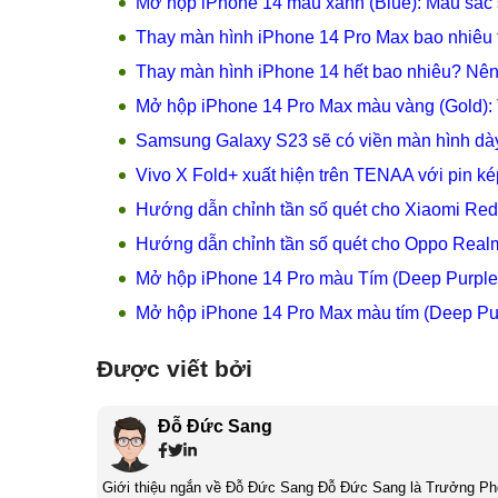
Mở hộp iPhone 14 màu xanh (Blue): Màu sắc 
Thay màn hình iPhone 14 Pro Max bao nhiêu 
Thay màn hình iPhone 14 hết bao nhiêu? Nên
Mở hộp iPhone 14 Pro Max màu vàng (Gold): 
Samsung Galaxy S23 sẽ có viền màn hình d
Vivo X Fold+ xuất hiện trên TENAA với pin k
Hướng dẫn chỉnh tần số quét cho Xiaomi Re
Hướng dẫn chỉnh tần số quét cho Oppo Rea
Mở hộp iPhone 14 Pro màu Tím (Deep Purple)
Mở hộp iPhone 14 Pro Max màu tím (Deep Pu
Được viết bởi
Đỗ Đức Sang
Giới thiệu ngắn về Đỗ Đức Sang Đỗ Đức Sang là Trưởng Phòng Content Marketing của MobileCity. Mình rất thích sách và cũng thích viết