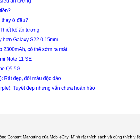
siêu ấn tượng
tiền?
 thay ở đâu?
Thiết kế ấn tượng
ày hơn Galaxy S22 0,15mm
ép 2300mAh, có thể sớm ra mắt
dmi Note 11 SE
lme Q5 5G
: Rất đẹp, đổi màu độc đáo
rple): Tuyệt đẹp nhưng vẫn chưa hoàn hảo