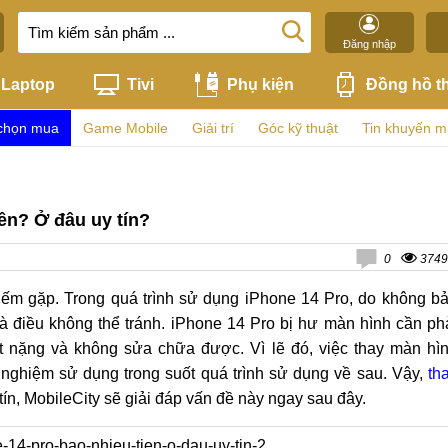
Đăng nhập
Laptop
Tivi
Phụ kiện
Đồng hồ t
chọn mua
Game Mobile
Giải trí
Góc kỹ thuật
Tin khuyến m
ền? Ở đâu uy tín?
0
3749
ếm gặp. Trong quá trình sử dụng iPhone 14 Pro, do không b
là điều không thể tránh. iPhone 14 Pro bị hư màn hình cần ph
ất nặng và không sửa chữa được. Vì lẽ đó, việc thay màn hì
i nghiệm sử dụng trong suốt quá trình sử dụng về sau. Vậy,
th
ín, MobileCity sẽ giải đáp vấn đề này ngay sau đây.