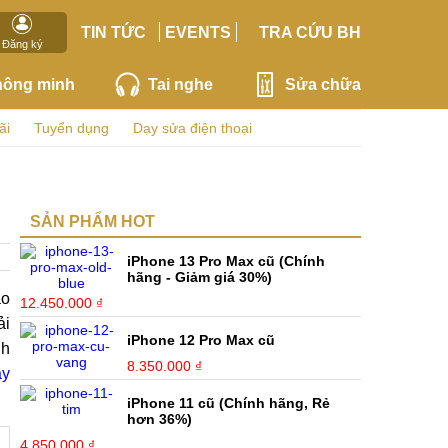
TIN TỨC
EVENTS
TRA CỨU BH
Đăng ký
hông minh
Tai nghe
Sửa chữa
ãi
Tuyển dụng
Dạy sửa điện thoại
SẢN PHẨM HOT
iPhone 13 Pro Max cũ (Chính
hãng - Giảm giá 30%)
ảo
12.450.000 ₫
ải
iPhone 12 Pro Max cũ
nh
8.350.000 ₫
ay
iPhone 11 cũ (Chính hãng, Rẻ
hơn 36%)
4.850.000 ₫