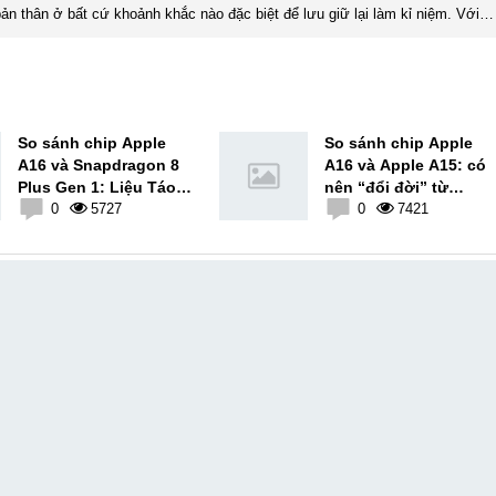
ản thân ở bất cứ khoảnh khắc nào đặc biệt để lưu giữ lại làm kỉ niệm. Với
xúc, cảm nhận, đánh giá chân thực nhất của mình với một vấn đề nào ...
So sánh chip Apple
So sánh chip Apple
A16 và Snapdragon 8
A16 và Apple A15: có
Plus Gen 1: Liệu Táo
nên “đổi đời” từ
có thắng Rồng?
0
5727
iPhone 13 Series lên
0
7421
iPhone 14 Pro, Pro Ma