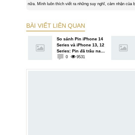
nữa. Mình luôn thích viết ra những suy nghĩ, cảm nhận của b
bản thân Đỗ Đức Sang, viết chính là gửi gắm lại những cảm 
BÀI VIẾT LIÊN QUAN
p Apple
So sánh Pin iPhone 14
sity 9000
Series và iPhone 13, 12
mensity đe
Series: Pin đã trâu nay
e
0
còn trâu hơn
0
9531