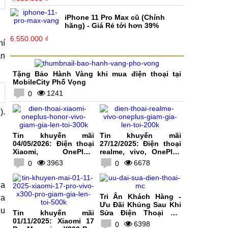
iPhone 11 Pro Max cũ (Chính
hãng) - Giá Rẻ tới hơn 39%
6.550.000 ₫
hí
àn
Tặng Bảo Hành Vàng khi mua điện thoại tại
MobileCity Phố Vọng
1241
0
).
Tin khuyến mãi
Tin khuyến mãi
04/05/2026: Điện thoại
27/12/2025: Điện thoại
Xiaomi, OnePlus,
realme, vivo, OnePlus
HONOR, vivo giảm giá
giảm giá lên tới 200K
3963
6678
0
0
lên tới 300K
ữa
Tri Ân Khách Hàng -
ựa
Ưu Đãi Khủng Sau Khi
ều
Tin khuyến mãi
Sửa Điện Thoại Tại
01/11/2025: Xiaomi 17
MobileCity
6398
0