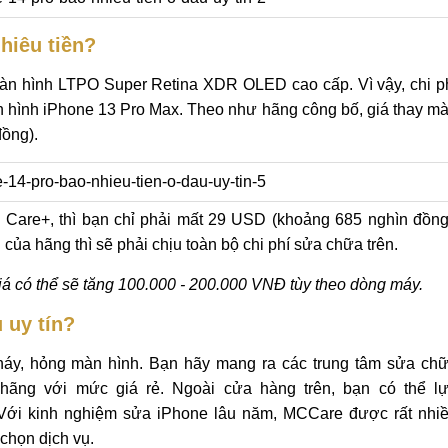
hiêu tiền?
 màn hình LTPO Super Retina XDR OLED cao cấp. Vì vậy, chi p
 hình iPhone 13 Pro Max. Theo như hãng công bố, giá thay m
đồng).
Care+, thì bạn chỉ phải mất 29 USD (khoảng 685 nghìn đồng
a hãng thì sẽ phải chịu toàn bộ chi phí sửa chữa trên.
iá có thể sẽ tăng 100.000 - 200.000 VNĐ tùy theo dòng máy.
 uy tín?
cháy, hỏng màn hình. Bạn hãy mang ra các trung tâm sửa ch
 hãng với mức giá rẻ. Ngoài cửa hàng trên, bạn có thể l
Với kinh nghiệm sửa iPhone lâu năm, MCCare được rất nhi
 chọn dịch vụ.