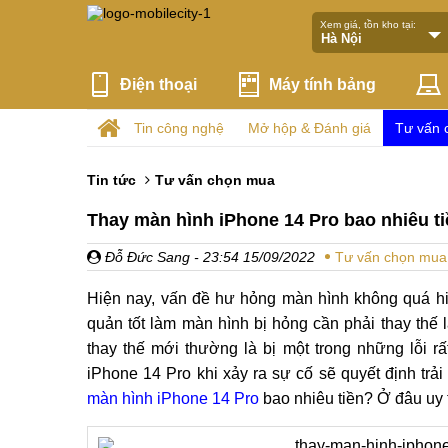
Xem giá, tồn kho tại:
Điện thoại
Máy tính bảng
Tin công nghệ
Mở hộp & Đánh giá
Tư vấn 
Tin tức
Tư vấn chọn mua
Thay màn hình iPhone 14 Pro bao nhiêu ti
Đỗ Đức Sang
- 23:54 15/09/2022
Tư vấn chọn mua
Hiện nay, vấn đề hư hỏng màn hình không quá hi
quản tốt làm màn hình bị hỏng cần phải thay thế 
thay thế mới thường là bị một trong những lỗi r
iPhone 14 Pro
khi xảy ra sự cố sẽ quyết định trả
màn hình iPhone 14 Pro
bao nhiêu tiền? Ở đâu uy t