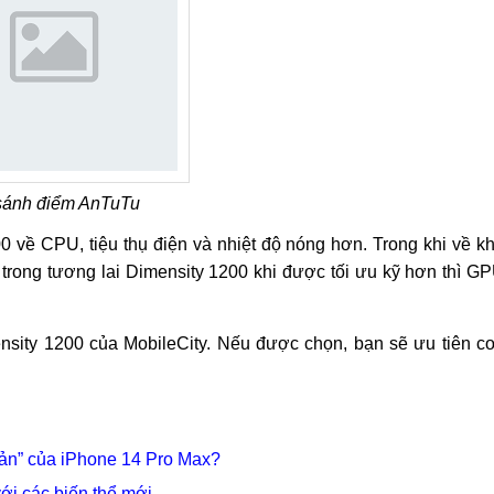
sánh điểm AnTuTu
về CPU, tiệu thụ điện và nhiệt độ nóng hơn. Trong khi về k
rong tương lai Dimensity 1200 khi được tối ưu kỹ hơn thì G
nsity 1200 của MobileCity. Nếu được chọn, bạn sẽ ưu tiên c
 sản” của iPhone 14 Pro Max?
ới các biến thể mới