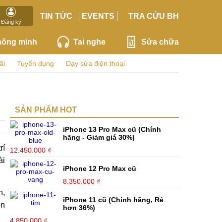
TIN TỨC
EVENTS
TRA CỨU BH
Đăng ký
hông minh
Tai nghe
Sửa chữa
ãi
Tuyển dụng
Dạy sửa điện thoại
SẢN PHẨM HOT
iPhone 13 Pro Max cũ (Chính
hãng - Giảm giá 30%)
rí
12.450.000 ₫
ài
iPhone 12 Pro Max cũ
8.350.000 ₫
n,
iPhone 11 cũ (Chính hãng, Rẻ
ền
hơn 36%)
4.850.000 ₫