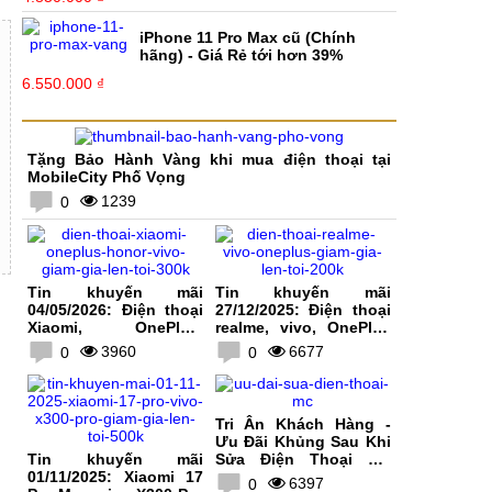
iPhone 11 Pro Max cũ (Chính
hãng) - Giá Rẻ tới hơn 39%
6.550.000 ₫
Tặng Bảo Hành Vàng khi mua điện thoại tại
MobileCity Phố Vọng
1239
0
Tin khuyến mãi
Tin khuyến mãi
04/05/2026: Điện thoại
27/12/2025: Điện thoại
Xiaomi, OnePlus,
realme, vivo, OnePlus
HONOR, vivo giảm giá
giảm giá lên tới 200K
3960
6677
0
0
lên tới 300K
Tri Ân Khách Hàng -
Ưu Đãi Khủng Sau Khi
Tin khuyến mãi
Sửa Điện Thoại Tại
01/11/2025: Xiaomi 17
MobileCity
6397
0