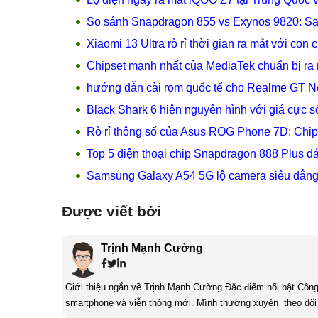
So sánh Snapdragon 855 vs Exynos 9820: S
Xiaomi 13 Ultra rò rỉ thời gian ra mắt với co
Chipset mạnh nhất của MediaTek chuẩn bị ra
hướng dẫn cài rom quốc tế cho Realme GT 
Black Shark 6 hiện nguyên hình với giá cực số
Rò rỉ thông số của Asus ROG Phone 7D: Ch
Top 5 điện thoại chip Snapdragon 888 Plus đ
Samsung Galaxy A54 5G lộ camera siêu đẳng 
Được viết bởi
Trịnh Mạnh Cường
Giới thiệu ngắn về Trịnh Mạnh Cường Đặc điểm nổi bật Công nghệ là một điều thú vị, mình luôn dành sự chú ý cho các sản phẩm
smartphone và viễn thông mới. Mình thường xuyên theo dõi 