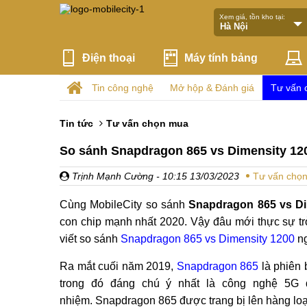
Xem giá, tồn kho tại:
Điện thoại
Máy tính bảng
Tin công nghệ
Mở hộp & Đánh giá
Tư vấn 
Tin tức
Tư vấn chọn mua
So sánh Snapdragon 865 vs Dimensity 120
Trịnh Mạnh Cường
- 10:15 13/03/2023
Tư vấn chọ
Cùng MobileCity so sánh
Snapdragon 865 vs Di
con chip mạnh nhất 2020. Vậy đâu mới thực sự trở
viết so sánh
Snapdragon 865 vs Dimensity 1200
ng
Ra mắt cuối năm 2019,
Snapdragon 865
là phiên 
trong đó đáng chú ý nhất là công nghệ 5G 
nhiệm. Snapdragon 865 được trang bị lên hàng lo