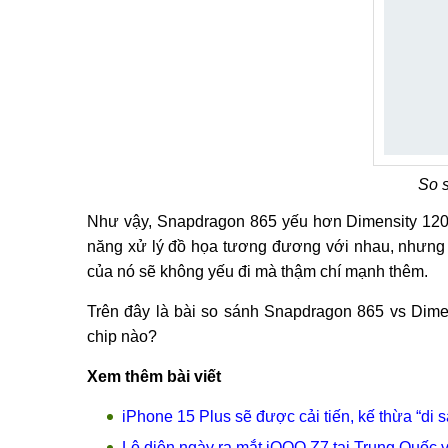
So 
Như vậy, Snapdragon 865 yếu hơn Dimensity 1200 
năng xử lý đồ họa tương đương với nhau, nhưng t
của nó sẽ không yếu đi mà thậm chí mạnh thêm.
Trên đây là bài so sánh Snapdragon 865 vs Dime
chip nào?
Xem thêm bài viết
iPhone 15 Plus sẽ được cải tiến, kế thừa “di
Lộ diện ngày ra mắt iQOO Z7 tại Trung Quốc v