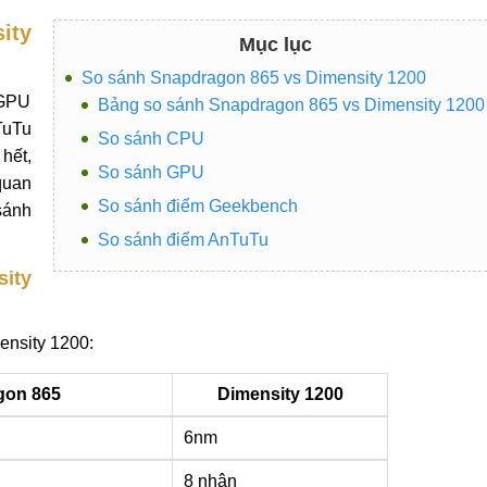
ity
Mục lục
So sánh Snapdragon 865 vs Dimensity 1200
 GPU
Bảng so sánh Snapdragon 865 vs Dimensity 1200
uTu
So sánh CPU
hết,
So sánh GPU
quan
So sánh điểm Geekbench
sánh
So sánh điểm AnTuTu
ity
ensity 1200:
gon 865
Dimensity 1200
6nm
8 nhân