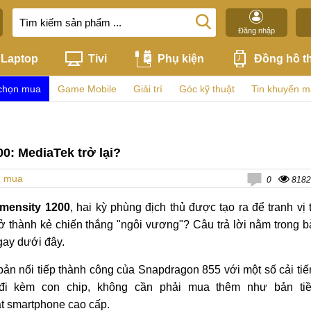
Đăng nhập
Laptop
Tivi
Phụ kiện
Đồng hồ t
chọn mua
Game Mobile
Giải trí
Góc kỹ thuật
Tin khuyến m
0: MediaTek trở lại?
n mua
0
8182
mensity 1200
, hai kỳ phùng địch thủ được tạo ra để tranh vị t
 thành kẻ chiến thắng "ngôi vương"? Câu trả lời nằm trong b
ay dưới đây.
bản nối tiếp thành công của Snapdragon 855 với một số cải tiế
đi kèm con chip, không cần phải mua thêm như bản ti
ạt smartphone cao cấp.