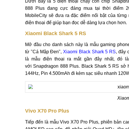
Dưới đây là 5 điện thoại chạy con chip Snapdr
888 Plus đang cực đáng mua tại thời điểm 2
MobileCity sẽ đưa ra đặc điểm nổi bật của từng
điện thoại để giúp bạn đọc dễ dàng lựa chọn hơn.
Xiaomi Black Shark 5 RS
Mở đầu cho danh sách này là mẫu gaming phone
từ "Cá Mập Đen",
Xiaomi Black Shark 5 RS
, đây 
là mẫu điện thoại ra mắt gần đây nhất, đó 
với Snapdragon 888 Plus. Black Shark 5 RS sở 
144Hz, Pin 4.500mAh đi kèm sạc siêu nhanh 120W
Xiaom
Vivo X70 Pro Plus
Tiếp đến là mẫu Vivo X70 Pro Plus, phiên bản ca