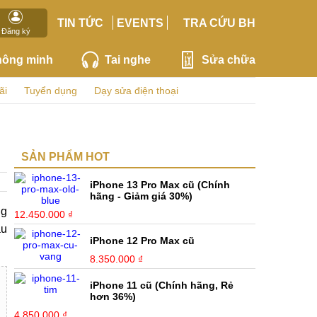
TIN TỨC
EVENTS
TRA CỨU BH
Đăng ký
hông minh
Tai nghe
Sửa chữa
ãi
Tuyển dụng
Dạy sửa điện thoại
SẢN PHẨM HOT
iPhone 13 Pro Max cũ (Chính
hãng - Giảm giá 30%)
ng
12.450.000 ₫
ầu
iPhone 12 Pro Max cũ
8.350.000 ₫
iPhone 11 cũ (Chính hãng, Rẻ
hơn 36%)
4.850.000 ₫