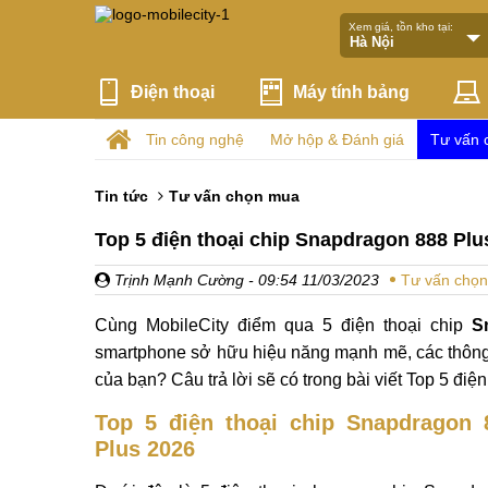
Xem giá, tồn kho tại:
Điện thoại
Máy tính bảng
Tin công nghệ
Mở hộp & Đánh giá
Tư vấn 
Tin tức
Tư vấn chọn mua
Top 5 điện thoại chip Snapdragon 888 Pl
Trịnh Mạnh Cường
- 09:54 11/03/2023
Tư vấn chọ
Cùng MobileCity điểm qua 5 điện thoại chip
S
smartphone sở hữu hiệu năng mạnh mẽ, các thông s
của bạn? Câu trả lời sẽ có trong bài viết Top 5 điện
Top 5 điện thoại chip Snapdragon 
Plus 2026