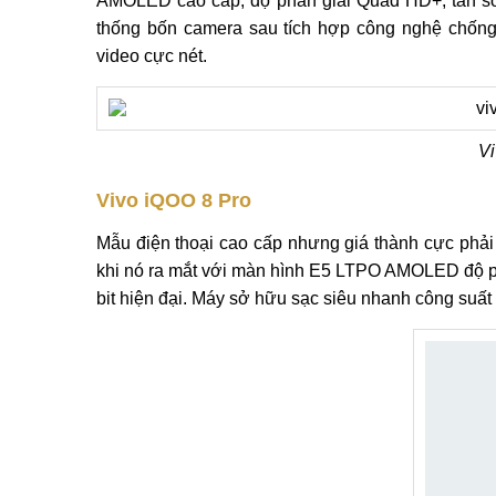
AMOLED cao cấp, độ phân giải Quad HD+, tần số 
thống bốn camera sau tích hợp công nghệ chống 
video cực nét.
Vi
Vivo iQOO 8 Pro
Mẫu điện thoại cao cấp nhưng giá thành cực phả
khi nó ra mắt với màn hình E5 LTPO AMOLED độ ph
bit hiện đại. Máy sở hữu sạc siêu nhanh công suất