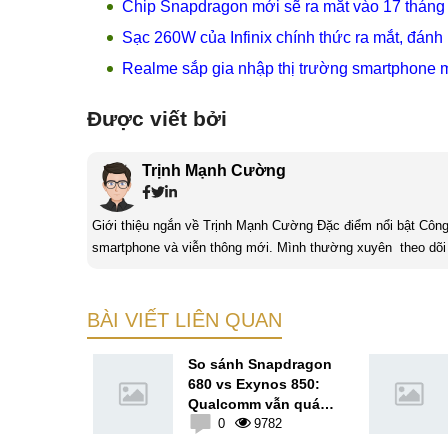
Chip Snapdragon mới sẽ ra mắt vào 17 tháng 
Sạc 260W của Infinix chính thức ra mắt, đá
Realme sắp gia nhập thị trường smartphone 
Được viết bởi
Trịnh Mạnh Cường
Giới thiệu ngắn về Trịnh Mạnh Cường Đặc điểm nổi bật Công nghệ là một điều thú vị, mình luôn dành sự chú ý cho các sản phẩm
smartphone và viễn thông mới. Mình thường xuyên theo dõi 
BÀI VIẾT LIÊN QUAN
oại giá rẻ
So sánh Snapdragon
 có cấu
680 vs Exynos 850:
on 2023
Qualcomm vẫn quá
85
ngon?
0
9782