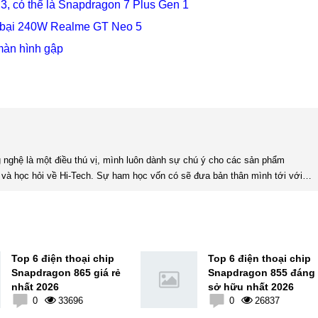
3, có thể là Snapdragon 7 Plus Gen 1
nh bại 240W Realme GT Neo 5
màn hình gập
và học hỏi về Hi-Tech. Sự ham học vốn có sẽ đưa bản thân mình tới với
nhiều sự hiểu biết mới mẻ và thú vị. Tinh thần tự giác và sự chuyên nghiệp là điều mà mình đang rèn luyện và hướng tới. ...
Top 6 điện thoại chip
Top 6 điện thoại chip
Snapdragon 865 giá rẻ
Snapdragon 855 đáng
nhất 2026
sở hữu nhất 2026
0
33696
0
26837