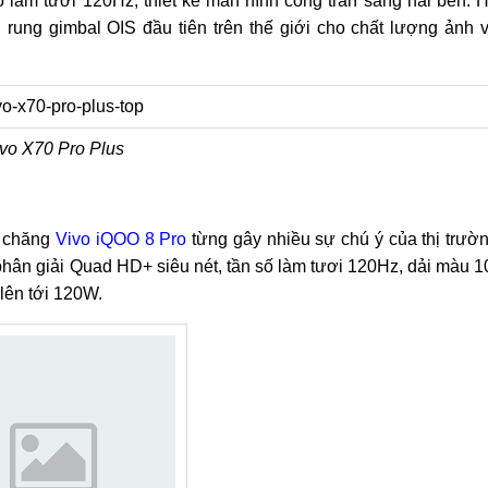
làm tươi 120Hz, thiết kế màn hình cong tràn sang hai bên. 
rung gimbal OIS đầu tiên trên thế giới cho chất lượng ảnh 
vo X70 Pro Plus
i chăng
Vivo iQOO 8 Pro
từng gây nhiều sự chú ý của thị trườ
ân giải Quad HD+ siêu nét, tần số làm tươi 120Hz, dải màu 1
 lên tới 120W.