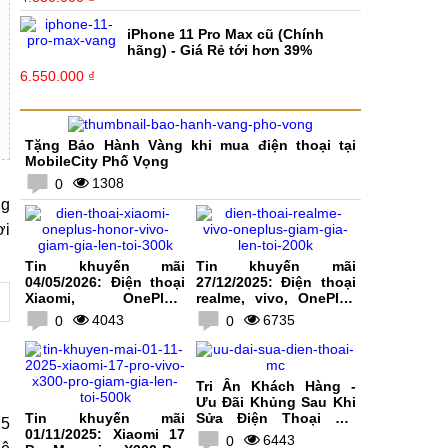
iPhone 11 Pro Max cũ (Chính
hãng) - Giá Rẻ tới hơn 39%
6.550.000 ₫
Tặng Bảo Hành Vàng khi mua điện thoại tại
MobileCity Phố Vọng
1308
0
ng
ơi
Tin khuyến mãi
Tin khuyến mãi
04/05/2026: Điện thoại
27/12/2025: Điện thoại
Xiaomi, OnePlus,
realme, vivo, OnePlus
HONOR, vivo giảm giá
giảm giá lên tới 200K
4043
6735
0
0
lên tới 300K
Tri Ân Khách Hàng -
Ưu Đãi Khủng Sau Khi
Tin khuyến mãi
Sửa Điện Thoại Tại
E5
01/11/2025: Xiaomi 17
MobileCity
6443
0