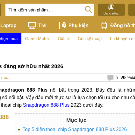
Đăng nhập
Laptop
Tivi
Phụ kiện
Đồng hồ t
chọn mua
Game Mobile
Giải trí
Góc kỹ thuật
Tin khuyến m
us đáng sở hữu nhất 2026
n mua
0
9844
napdragon 888 Plus
nổi bật trong 2023. Đây đều là nhữ
ố nổi bật. Vậy đâu mới thực sự là lựa chọn tối ưu cho nhu c
 thoại chip
Snapdragon 888 Plus
2023 dưới đây.
888
Mục lục
Top 5 điện thoại chip Snapdragon 888 Plus 2026