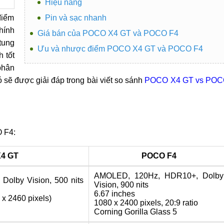
Hiệu năng
điểm
Pin và sạc nhanh
hính
Giá bán của POCO X4 GT và POCO F4
tung
Ưu và nhược điểm POCO X4 GT và POCO F4
 tốt
phân
sẽ được giải đáp trong bài viết so sánh
POCO X4 GT vs PO
 F4:
4 GT
POCO F4
AMOLED, 120Hz, HDR10+, Dolby
Dolby Vision, 500 nits
Vision, 900 nits
6.67 inches
 x 2460 pixels)
1080 x 2400 pixels, 20:9 ratio
Corning Gorilla Glass 5