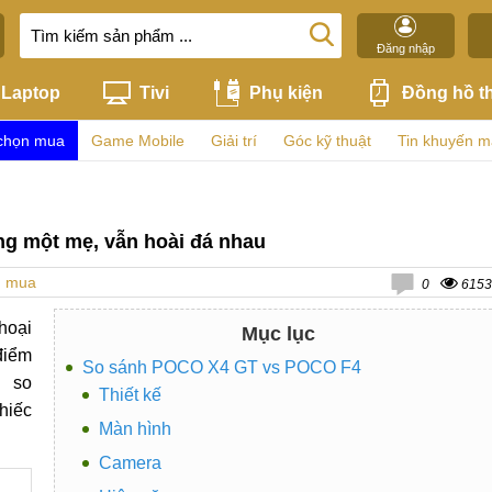
Đăng nhập
Laptop
Tivi
Phụ kiện
Đồng hồ t
chọn mua
Game Mobile
Giải trí
Góc kỹ thuật
Tin khuyến m
g một mẹ, vẫn hoài đá nhau
n mua
0
6153
hoại
Mục lục
điểm
So sánh POCO X4 GT vs POCO F4
g so
Thiết kế
hiếc
Màn hình
Camera