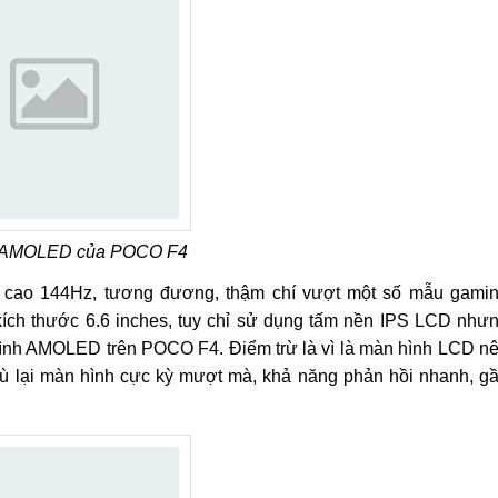
 AMOLED của POCO F4
cao 144Hz, tương đương, thậm chí vượt một số mẫu gami
 kích thước 6.6 inches, tuy chỉ sử dụng tấm nền IPS LCD như
hình AMOLED trên POCO F4. Điểm trừ là vì là màn hình LCD n
Bù lại màn hình cực kỳ mượt mà, khả năng phản hồi nhanh, g