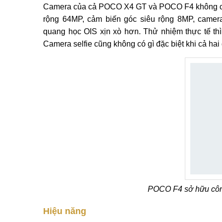
Camera của cả POCO X4 GT và POCO F4 không có 
rộng 64MP, cảm biến góc siêu rộng 8MP, came
quang học OIS xịn xò hơn. Thử nhiệm thực tế th
Camera selfie cũng không có gì đặc biệt khi cả ha
POCO F4 sở hữu côn
Hiệu năng