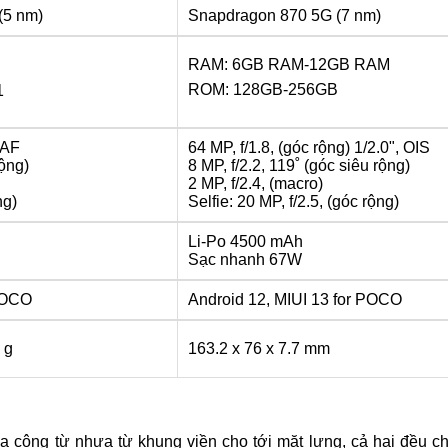
(5 nm)
Snapdragon 870 5G (7 nm)
RAM: 6GB RAM-12GB RAM
ROM: 128GB-256GB
1
DAF
64 MP, f/1.8, (góc rộng) 1/2.0", OIS
rộng)
8 MP, f/2.2, 119˚ (góc siêu rộng)
2 MP, f/2.4, (macro)
ng)
Selfie: 20 MP, f/2.5, (góc rộng)
Li-Po 4500 mAh
Sạc nhanh 67W
 POCO
Android 12, MIUI 13 for POCO
 g
163.2 x 76 x 7.7 mm
ông từ nhựa từ khung viền cho tới mặt lưng, cả hai đều c