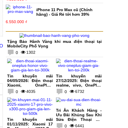
iPhone 11 Pro Max cũ (Chính
hãng) - Giá Rẻ tới hơn 39%
6.550.000 ₫
Tặng Bảo Hành Vàng khi mua điện thoại tại
CO
MobileCity Phố Vọng
1302
0
Tin khuyến mãi
Tin khuyến mãi
04/05/2026: Điện thoại
27/12/2025: Điện thoại
Xiaomi, OnePlus,
realme, vivo, OnePlus
HONOR, vivo giảm giá
giảm giá lên tới 200K
4035
6732
0
0
lên tới 300K
Tri Ân Khách Hàng -
Ưu Đãi Khủng Sau Khi
Tin khuyến mãi
Sửa Điện Thoại Tại
01/11/2025: Xiaomi 17
MobileCity
6441
0