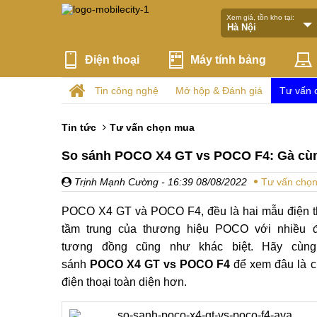
Xem giá, tồn kho tại:
Điện thoại
Máy tính bảng
Tin công nghệ
Mở hộp & Đánh giá
Tư vấn 
Tin tức
Tư vấn chọn mua
So sánh POCO X4 GT vs POCO F4: Gà cùn
Trịnh Mạnh Cường
- 16:39 08/08/2022
Tư vấn chọ
POCO X4 GT và POCO F4, đều là hai mẫu điện t
tầm trung của thương hiệu POCO với nhiều 
tương đồng cũng như khác biệt. Hãy cùn
sánh
POCO X4 GT vs POCO F4
để xem đâu là c
điện thoại toàn diện hơn.