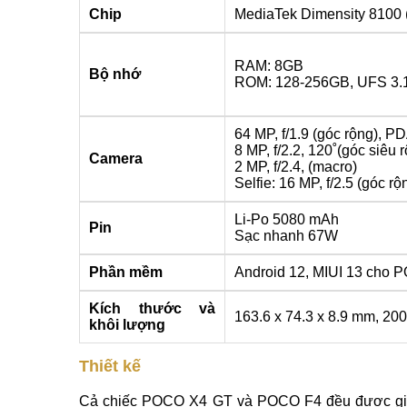
Chip
MediaTek Dimensity 8100 
RAM: 8GB
Bộ nhớ
ROM: 128-256GB, UFS 3.
64 MP, f/1.9 (góc rộng), P
8 MP, f/2.2, 120˚(góc siêu 
Camera
2 MP, f/2.4, (macro)
Selfie: 16 MP, f/2.5 (góc rộ
Li-Po 5080 mAh
Pin
Sạc nhanh 67W
Phần mềm
Android 12, MIUI 13 cho
Kích thước và
163.6 x 74.3 x 8.9 mm, 200
khôi lượng
Thiết kế
Cả chiếc POCO X4 GT và POCO F4 đều được gia c