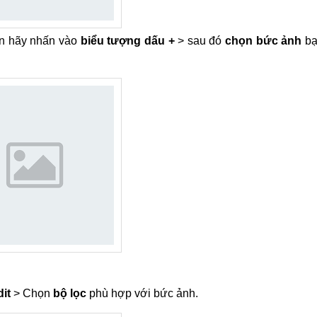
bạn hãy nhấn vào
biểu tượng dấu +
> sau đó
chọn bức ảnh
bạ
it
> Chọn
bộ lọc
phù hợp với bức ảnh.