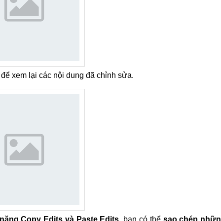
để xem lại các nội dung đã chỉnh sửa.
 năng Copy Edits và Paste Edits
, bạn có thể
sao chép nhữ