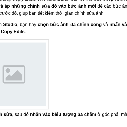
và áp những chỉnh sửa đó vào bức ảnh mới
để các bức ả
ước đó, giúp bạn tiết kiệm thời gian chỉnh sửa ảnh.
ện
Studio
, bạn hãy
chọn bức ảnh đã chỉnh xong
và
nhấn v
n
Copy Edits
.
h sửa
, sau đó
nhấn vào biểu tượng ba chấm
ở góc phải m