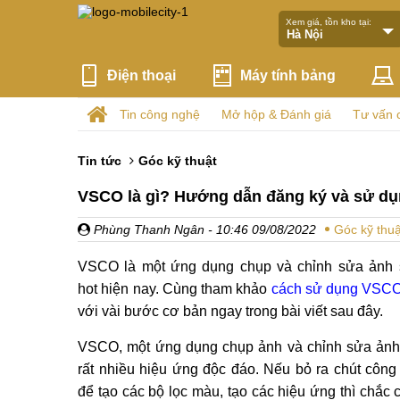
Xem giá, tồn kho tại:
Điện thoại
Máy tính bảng
Tin công nghệ
Mở hộp & Đánh giá
Tư vấn 
Tin tức
Góc kỹ thuật
VSCO là gì? Hướng dẫn đăng ký và sử d
Phùng Thanh Ngân
- 10:46 09/08/2022
Góc kỹ thuậ
VSCO là một ứng dụng chụp và chỉnh sửa ảnh 
hot hiện nay. Cùng tham khảo
cách sử dụng VSC
với vài bước cơ bản ngay trong bài viết sau đây.
VSCO, một ứng dụng chụp ảnh và chỉnh sửa ảnh
rất nhiều hiệu ứng độc đáo. Nếu bỏ ra chút công
để tạo các bộ lọc màu, tạo các hiệu ứng thì chắc 