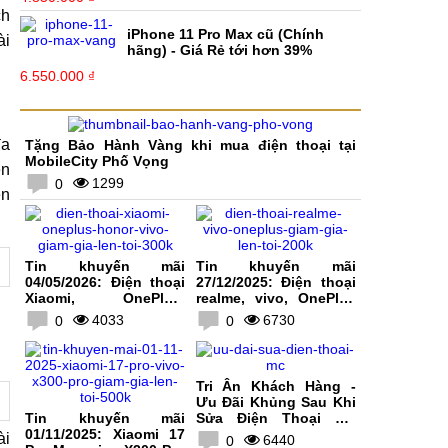
ch
iPhone 11 Pro Max cũ (Chính
ài
hãng) - Giá Rẻ tới hơn 39%
6.550.000 ₫
đa
Tặng Bảo Hành Vàng khi mua điện thoại tại
MobileCity Phố Vọng
ên
1299
0
ên
Tin khuyến mãi
Tin khuyến mãi
04/05/2026: Điện thoại
27/12/2025: Điện thoại
Xiaomi, OnePlus,
realme, vivo, OnePlus
HONOR, vivo giảm giá
giảm giá lên tới 200K
4033
6730
0
0
lên tới 300K
Tri Ân Khách Hàng -
Ưu Đãi Khủng Sau Khi
Tin khuyến mãi
Sửa Điện Thoại Tại
01/11/2025: Xiaomi 17
MobileCity
ài
6440
0