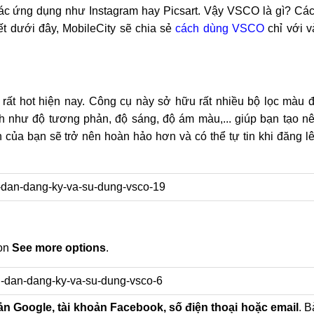
ác ứng dụng như Instagram hay Picsart. Vậy VSCO là gì? Cá
ết dưới đây, MobileCity sẽ chia sẻ
cách dùng VSCO
chỉ với v
ất hot hiện nay. Công cụ này sở hữu rất nhiều bộ lọc màu 
nh như độ tương phản, độ sáng, độ ám màu,... giúp bạn tạo n
của bạn sẽ trở nên hoàn hảo hơn và có thể tự tin khi đăng l
ọn
See more options
.
n Google, tài khoản Facebook, số điện thoại hoặc email
. B