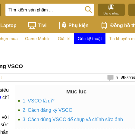
Đăng nhập
Laptop
Tivi
Phụ kiện
Đồng hồ t
chọn mua
Game Mobile
Giải trí
Góc kỹ thuật
Tin khuyến m
ụng VSCO
t
0
6930
siêu
Mục lục
O
chỉ
1. VSCO là gì?
2. Cách đăng ký VSCO
 với
3. Cách dùng VSCO để chụp và chỉnh sửa ảnh
 sức
chắn