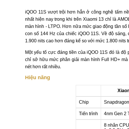
iQOO 11S vượt trội hơn hẳn ở công nghệ tấm n
nhất hiện nay trong khi trên Xiaomi 13 chỉ là AM
màn hình - LTPO. Hơn nữa mức giao động tần số l
con số 144 Hz của chiếc iQOO 11S. Về độ sáng, đạ
1.900 nits cao hơn đáng kể so với mức 1.800 nits 
Một yếu tố cực đáng tiền của iQOO 11S đó là độ p
chỉ sở hữu mức phân giải màn hình Full HD+ mà t
nét hơn rất nhiều.
Hiệu năng
Xiao
Chip
Snapdragon
Tiến trình
4nm Gen 2
8 nhân CP