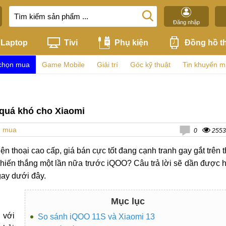
Đăng nhập
Laptop
Tivi
Phụ kiện
Đồng hồ t
chọn mua
Game Mobile
Giải trí
Góc kỹ thuật
Tin khuyến m
 quá khó cho Xiaomi
n mua
0
2553
iện thoại cao cấp, giá bán cực tốt đang cạnh tranh gay gắt trên t
chiến thắng một lần nữa trước iQOO? Câu trả lời sẽ dần được 
ay dưới đây.
Mục lục
 với
So sánh iQOO 11S và Xiaomi 13