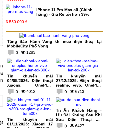
iPhone 11 Pro Max cũ (Chính
hãng) - Giá Rẻ tới hơn 39%
6.550.000 ₫
Tặng Bảo Hành Vàng khi mua điện thoại tại
MobileCity Phố Vọng
1283
0
ên
ia
Tin khuyến mãi
Tin khuyến mãi
ên
04/05/2026: Điện thoại
27/12/2025: Điện thoại
Xiaomi, OnePlus,
realme, vivo, OnePlus
HONOR, vivo giảm giá
giảm giá lên tới 200K
4012
6713
0
0
lên tới 300K
Tri Ân Khách Hàng -
Ưu Đãi Khủng Sau Khi
Tin khuyến mãi
Sửa Điện Thoại Tại
ặt
01/11/2025: Xiaomi 17
MobileCity
6427
0