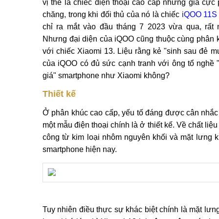
vị thế là chiếc điện thoại cao cấp nhưng giá cực 
chăng, trong khi đối thủ của nó là chiếc
iQOO 11S
chỉ ra mắt vào đầu tháng 7 2023 vừa qua, rất 
Nhưng đại diện của iQOO cũng thuộc cùng phân 
với chiếc Xiaomi 13. Liệu rằng kẻ "sinh sau đẻ m
của iQOO có đủ sức cạnh tranh với ông tổ nghề 
giá" smartphone như Xiaomi không?
Thiết kế
Ở phân khúc cao cấp, yếu tố đáng được cân nhắc đầ
một mẫu điện thoại chính là ở thiết kế. Về chất l
công từ kim loại nhôm nguyên khối và mặt lưng k
smartphone hiện nay.
Tuy nhiên điều thực sự khác biệt chính là mặt lưn