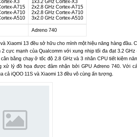
ortex-X3
1x3.2 GHz Cortex-X3
Cortex-A715
2x2.8 GHz Cortex-A715
Cortex-A710
2x2.8 GHz Cortex-A710
Cortex-A510
3x2.0 GHz Cortex-A510
Adreno 740
S và Xiaomi 13 đều sở hữu cho mình một hiệu năng hàng đầu. 
n 2 cực mạnh của Qualcomm với xung nhịp tối đa đạt 3.2 GHz
 cân bằng chạy ở tốc độ 2.8 GHz và 3 nhân CPU tiết kiệm nă
g xử lý đồ họa được đảm nhận bởi GPU Adreno 740. Với c
ủa cả iQOO 11S và Xiaomi 13 đều vô cùng ấn tượng.