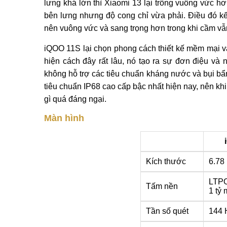
lưng khá lớn thì Xiaomi 13 lại trông vuông vức hơ
bên lưng nhưng độ cong chỉ vừa phải. Điều đó kế
nên vuông vức và sang trọng hơn trong khi cầm vẫn
iQOO 11S lại chọn phong cách thiết kế mềm mại và
hiện cách đây rất lâu, nó tạo ra sự đơn điệu 
không hỗ trợ các tiêu chuẩn kháng nước và bụi bẩ
tiêu chuẩn IP68 cao cấp bậc nhất hiện nay, nên khi
gì quá đáng ngại.
Màn hình
Kích thước
6.78
LTP
Tấm nền
1 tỷ
Tần số quét
144 