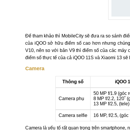
Để tham khảo thì MobileCity sẽ đưa ra so sánh đi
của iQOO sở hữu điểm số cao hơn nhưng chúng 
V10, nên so với bản V9 thì điểm số của các máy
điểm số thực tế của cả iQOO 11S và Xiaomi 13 sẽ 
Camera
Thông số
iQOO 
50 MP f/1.9 (góc 
Camera phụ
8 MP f/2.2, 120˚ (
13 MP f/2.5, (tele)
Camera selfie
16 MP, f/2.5, (góc
Camera là yếu tố rất quan trọng trên smartphone, 