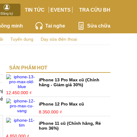
TIN TỨC
EVENTS
TRA CỨU BH
Đăng ký
hông minh
Tai nghe
Sửa chữa
ãi
Tuyển dụng
Dạy sửa điện thoại
SẢN PHẨM HOT
iPhone 13 Pro Max cũ (Chính
hãng - Giảm giá 30%)
hị
12.450.000 ₫
hé
iPhone 12 Pro Max cũ
8.350.000 ₫
iPhone 11 cũ (Chính hãng, Rẻ
hơn 36%)
4.850.000 ₫