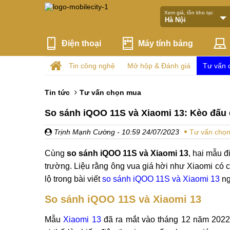
Xem giá, tồn kho tại:
Điện thoại
Máy tính bảng
Tin công nghệ
Mở hộp & Đánh giá
Tư vấn 
Tin tức
Tư vấn chọn mua
So sánh iQOO 11S và Xiaomi 13: Kèo đấu
Trịnh Mạnh Cường
- 10:59 24/07/2023
Tư vấn chọ
Cùng
so sánh iQOO 11S và Xiaomi 13
, hai mẫu đ
trường. Liệu rằng ông vua giá hời như Xiaomi có 
lộ trong bài viết
so sánh iQOO 11S và Xiaomi 13
ng
So sánh iQOO 11S và Xiaomi 13
Mẫu
Xiaomi 13
đã ra mắt vào tháng 12 năm 2022