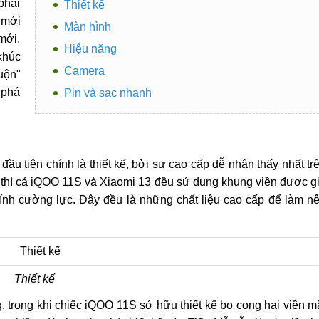
phải
Thiết kế
mới
Màn hình
mới.
Hiệu năng
khúc
Camera
uộn"
"phá
Pin và sạc nhanh
u tiên chính là thiết kế, bởi sự cao cấp dễ nhận thấy nhất tr
iệu thì cả iQOO 11S và Xiaomi 13 đều sử dụng khung viền được g
ính cường lực. Đây đều là những chất liệu cao cấp để làm n
Thiết kế
g, trong khi chiếc iQOO 11S sở hữu thiết kế bo cong hai viền m