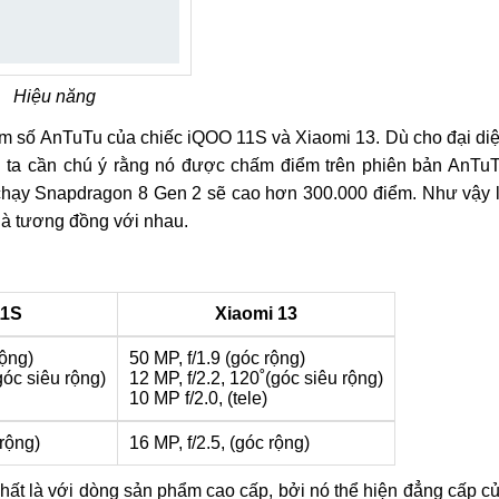
Hiệu năng
ểm số AnTuTu của chiếc iQOO 11S và Xiaomi 13. Dù cho đại di
ta cần chú ý rằng nó được chấm điểm trên phiên bản AnTu
 chạy Snapdragon 8 Gen 2 sẽ cao hơn 300.000 điểm. Như vậy 
là tương đồng với nhau.
11S
Xiaomi 13
rộng)
50 MP, f/1.9 (góc rộng)
góc siêu rộng)
12 MP, f/2.2, 120˚(góc siêu rộng)
10 MP f/2.0, (tele)
 rộng)
16 MP, f/2.5, (góc rộng)
nhất là với dòng sản phẩm cao cấp, bởi nó thể hiện đẳng cấp c