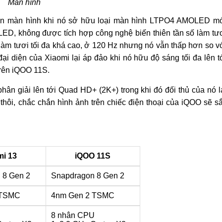
Màn hình
ền màn hình khi nó sở hữu loại màn hình LTPO4 AMOLED m
OLED, không được tích hợp công nghệ biến thiên tần số làm tư
àm tươi tối đa khá cao, ở 120 Hz nhưng nó vẫn thấp hơn so v
i diện của Xiaomi lại áp đảo khi nó hữu độ sáng tối đa lên t
trên iQOO 11S.
hân giải lên tới Quad HD+ (2K+) trong khi đó đối thủ của nó l
hôi, chắc chắn hình ảnh trên chiếc điện thoại của iQOO sẽ s
mi 13
iQOO 11S
 8 Gen 2
Snapdragon 8 Gen 2
 TSMC
4nm Gen 2 TSMC
U
8 nhân CPU