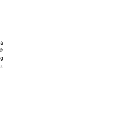
Cả
 ở
ng
ác