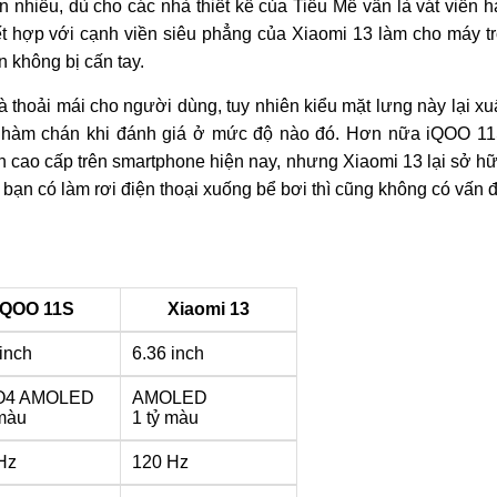
n nhiều, dù cho các nhà thiết kế của Tiểu Mễ vẫn là vát viền h
t hợp với cạnh viền siêu phẳng của Xiaomi 13 làm cho máy t
 không bị cấn tay.
 thoải mái cho người dùng, tuy nhiên kiểu mặt lưng này lại xu
và nhàm chán khi đánh giá ở mức độ nào đó. Hơn nữa iQOO 1
n cao cấp trên smartphone hiện nay, nhưng Xiaomi 13 lại sở h
 bạn có làm rơi điện thoại xuống bể bơi thì cũng không có vấn 
iQOO 11S
Xiaomi 13
 inch
6.36 inch
O4 AMOLED
AMOLED
 màu
1 tỷ màu
Hz
120 Hz