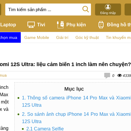
Đăng nhập
Laptop
Tivi
Phụ kiện
Đồng hồ t
chọn mua
Game Mobile
Giải trí
Góc kỹ thuật
Tin khuyến m
mi 12S Ultra: liệu cảm biến 1 inch làm nên chuyện?
 mua
0
4339
inch
Mục lục
 Max
1. Thông số camera iPhone 14 Pro Max và Xiaomi
 một
12S Ultra
x và
2. So sánh ảnh chụp iPhone 14 Pro Max và Xiaomi
12S Ultra
làng
2.1 Camera Selfie