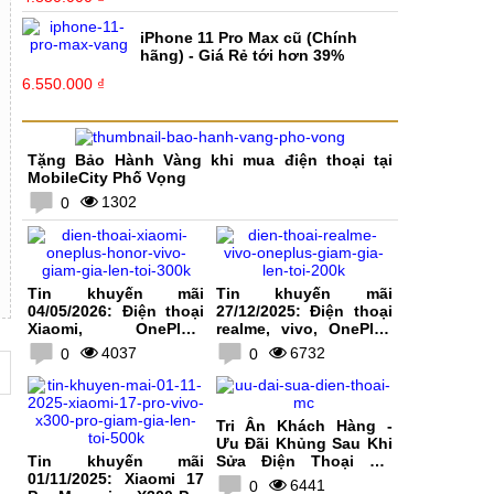
iPhone 11 Pro Max cũ (Chính
hãng) - Giá Rẻ tới hơn 39%
6.550.000 ₫
Tặng Bảo Hành Vàng khi mua điện thoại tại
MobileCity Phố Vọng
1302
0
Tin khuyến mãi
Tin khuyến mãi
04/05/2026: Điện thoại
27/12/2025: Điện thoại
Xiaomi, OnePlus,
realme, vivo, OnePlus
HONOR, vivo giảm giá
giảm giá lên tới 200K
4037
6732
0
0
lên tới 300K
Tri Ân Khách Hàng -
Ưu Đãi Khủng Sau Khi
Tin khuyến mãi
Sửa Điện Thoại Tại
01/11/2025: Xiaomi 17
MobileCity
6441
0