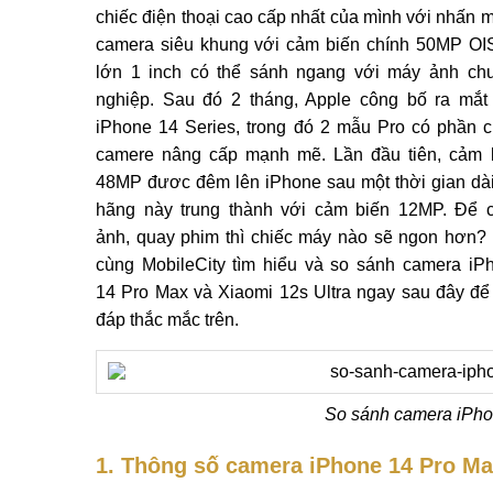
chiếc điện thoại cao cấp nhất của mình với nhấn 
camera siêu khung với cảm biến chính 50MP OI
lớn 1 inch có thể sánh ngang với máy ảnh ch
nghiệp. Sau đó 2 tháng, Apple công bố ra mắt 
iPhone 14 Series, trong đó 2 mẫu Pro có phần 
camere nâng cấp mạnh mẽ. Lần đầu tiên, cảm 
48MP đươc đêm lên iPhone sau một thời gian dà
hãng này trung thành với cảm biến 12MP. Để 
ảnh, quay phim thì chiếc máy nào sẽ ngon hơn?
cùng MobileCity tìm hiểu và so sánh camera iP
14 Pro Max và Xiaomi 12s Ultra ngay sau đây để 
đáp thắc mắc trên.
So sánh camera iPhon
1.
Thông số camera iPhone 14 Pro Max