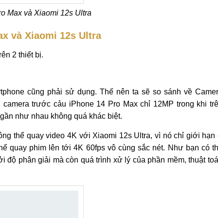
o Max và Xiaomi 12s Ultra
x và Xiaomi 12s Ultra
n 2 thiết bị.
rtphone cũng phải sử dụng. Thế nên ta sẽ so sánh về Came
 thì camera trước cảu iPhone 14 Pro Max chỉ 12MP trong khi tr
ì gần như nhau không quá khác biệt.
ng thể quay video 4K với Xiaomi 12s Ultra, vì nó chỉ giới hạn
hể quay phim lên tới 4K 60fps vô cùng sắc nét. Như bạn có t
 độ phân giải mà còn quá trình xử lý của phần mềm, thuật to