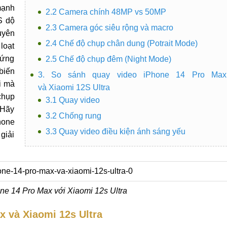
mạnh
2.2 Camera chính 48MP vs 50MP
S dộ
2.3 Camera góc siêu rộng và macro
uyên
2.4 Chế độ chụp chân dung (Potrait Mode)
loạt
cứng
2.5 Chế độ chụp đêm (Night Mode)
biến
3. So sánh quay video iPhone 14 Pro Max
i mà
và Xiaomi 12S Ultra
chụp
3.1 Quay video
 Hãy
3.2 Chống rung
hone
3.3 Quay video điều kiện ánh sáng yếu
giải
e 14 Pro Max với Xiaomi 12s Ultra
 và Xiaomi 12s Ultra