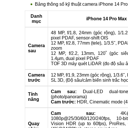
Bảng thông số kỹ thuật camera iPhone 14 Pro
Danh
iPhone 14 Pro Max
mục
48 MP, f/1.8, 24mm (góc rộng), 1/1.2
pixel PDAF, sensor-shift OIS
12 MP, f/2.8, 77mm (tele), 1/3.5", PDA
Camera
zoom
sau
12 MP, f/2.2, 13mm, 120˚ (góc siêu
1.4µm, dual pixel PDAF
TOF 3D máy quét LiDAR (đo độ sâu ả
Camera
12 MP, f/1.9, 23mm (góc rộng), 1/3.6"
trước
SL 3D, (Độ sâu/cảm biến sinh trắc học
Cam sau:
Dual-LED dual-ton
Tính
(photo/panorama)
năng
Cam trước:
HDR, Cinematic mode (
Cam sau:
4K@24/25
1080p@25/30/60/120/240fps, 10-
Quay
Vision HDR (up to 60fps), ProRes,