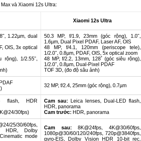
 Max và Xiaomi 12s Ultra:
Xiaomi 12s Ultra
8", 1.22µm, dual
50.3 MP, f/1.9, 23mm (góc rộng), 1.0",
1.6µm, Dual Pixel PDAF, Laser AF, OIS
F, OIS, 3x optical
48 MP, f/4.1, 120mm (periscope tele),
1/2.0", 0.8µm, PDAF, OIS, 5x optical zoom
 rộng), 1/2.55",
48 MP, f/2.2, 13mm, 128˚ (góc siêu rộng),
1/2.0", 0.8µm, Dual-Pixel PDAF
nh)
TOF 3D, (đo độ sâu ảnh)
, PDAF
32 MP, f/2.4, 25mm (góc rộng), 0.7µm
)
e flash, HDR
Cam sau:
Leica lenses, Dual-LED flash,
HDR, panorama
4K@24/30fps)
Cam trước:
HDR, panorama
/30/60fps,
Cam sau:
8K@24fps, 4K@30/60fps,
bit HDR, Dolby
1080p@30/60/120/240fps, 720p@3840fps,
 Cinematic mode
gyro-EIS, Dolby Vision HDR 10-bit rec.