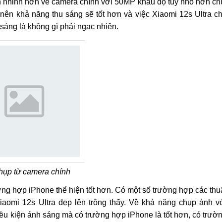
vẫn nhỉnh hơn về camera chính với 50MP khẩu độ tuy nhỏ hơn ch
 nên khả năng thu sáng sẽ tốt hơn và việc Xiaomi 12s Ultra c
sáng là không gì phải ngạc nhiên.
hụp từ camera chính
ờng hợp iPhone thể hiện tốt hơn. Có một số trường hợp các thu
aomi 12s Ultra đẹp lên trông thấy. Về khả năng chụp ảnh v
 điều kiện ánh sáng mà có trường hợp iPhone là tốt hơn, có trườ