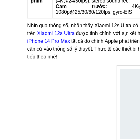
phim
(4K@24/30fps), stereo sound rec.
Cam trước:
4K@24/25
1080p@25/30/60/120fps, gyro-EIS
Nhìn qua thông số, nhận thấy Xiaomi 12s Ultra có
trên
Xiaomi 12s Ultra
được tinh chỉnh với sự kết 
iPhone 14 Pro Max
tất cả do chính Apple phát triể
căn cứ vào thông số lý thuyết. Thực tế các thiết b
tiếp theo nhé!