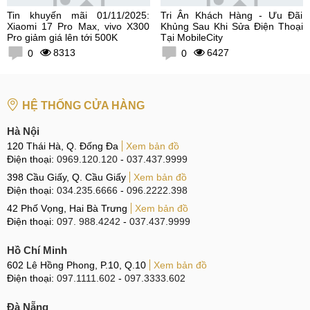
Tin khuyến mãi 01/11/2025:
Tri Ân Khách Hàng - Ưu Đãi
Xiaomi 17 Pro Max, vivo X300
Khủng Sau Khi Sửa Điện Thoại
Pro giảm giá lên tới 500K
Tại MobileCity
8313
6427
0
0
HỆ THỐNG CỬA HÀNG
Hà Nội
120 Thái Hà, Q. Đống Đa
Xem bản đồ
Điện thoại:
0969.120.120
-
037.437.9999
398 Cầu Giấy, Q. Cầu Giấy
Xem bản đồ
Điện thoại:
034.235.6666
-
096.2222.398
42 Phố Vọng, Hai Bà Trưng
Xem bản đồ
Điện thoại:
097. 988.4242
-
037.437.9999
Hồ Chí Minh
602 Lê Hồng Phong, P.10, Q.10
Xem bản đồ
Điện thoại:
097.1111.602
-
097.3333.602
Đà Nẵng