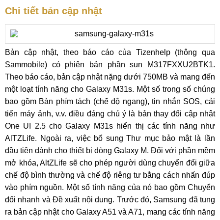
Chi tiết bản cập nhật
Bản cập nhật, theo báo cáo của Tizenhelp (thông qua
Sammobile) có phiên bản phần sụn M317FXXU2BTK1.
Theo báo cáo, bản cập nhật nặng dưới 750MB và mang đến
một loạt tính năng cho Galaxy M31s. Một số trong số chúng
bao gồm Bàn phím tách (chế độ ngang), tin nhắn SOS, cải
tiến máy ảnh, v.v. điều đáng chú ý là bản thay đổi cập nhật
One UI 2.5 cho Galaxy M31s hiển thị các tính năng như
AlTZLife. Ngoài ra, việc bổ sung Thư mục bảo mật là lần
đầu tiên dành cho thiết bị dòng Galaxy M. Đối với phần mềm
mở khóa, AltZLife sẽ cho phép người dùng chuyển đổi giữa
chế độ bình thường và chế độ riêng tư bằng cách nhấn đúp
vào phím nguồn. Một số tính năng của nó bao gồm Chuyển
đổi nhanh và Đề xuất nội dung. Trước đó, Samsung đã tung
ra bản cập nhật cho Galaxy A51 và A71, mang các tính năng