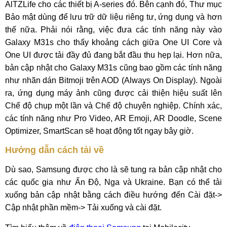
AlTZLife cho các thiết bị A-series đó. Bên cạnh đó, Thư mục
Bảo mật dùng để lưu trữ dữ liệu riêng tư, ứng dụng và hơn
thế nữa. Phải nói rằng, việc đưa các tính năng này vào
Galaxy M31s cho thấy khoảng cách giữa One UI Core và
One UI được tải đầy đủ đang bắt đầu thu hẹp lại. Hơn nữa,
bản cập nhật cho Galaxy M31s cũng bao gồm các tính năng
như nhãn dán Bitmoji trên AOD (Always On Display). Ngoài
ra, ứng dụng máy ảnh cũng được cải thiện hiệu suất lên
Chế độ chụp một lần và Chế độ chuyên nghiệp. Chính xác,
các tính năng như Pro Video, AR Emoji, AR Doodle, Scene
Optimizer, SmartScan sẽ hoạt động tốt ngay bây giờ.
Hướng dẫn cách tải về
Dù sao, Samsung được cho là sẽ tung ra bản cập nhật cho
các quốc gia như Ấn Độ, Nga và Ukraine. Bạn có thể tải
xuống bản cập nhật bằng cách điều hướng đến Cài đặt->
Cập nhật phần mềm-> Tải xuống và cài đặt.