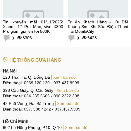
Tin khuyến mãi 01/11/2025:
Tri Ân Khách Hàng - Ưu Đãi
Xiaomi 17 Pro Max, vivo X300
Khủng Sau Khi Sửa Điện Thoại
Pro giảm giá lên tới 500K
Tại MobileCity
8306
6423
0
0
HỆ THỐNG CỬA HÀNG
Hà Nội
120 Thái Hà, Q. Đống Đa
Xem bản đồ
Điện thoại:
0969.120.120
-
037.437.9999
398 Cầu Giấy, Q. Cầu Giấy
Xem bản đồ
Điện thoại:
034.235.6666
-
096.2222.398
42 Phố Vọng, Hai Bà Trưng
Xem bản đồ
Điện thoại:
097. 988.4242
-
037.437.9999
Hồ Chí Minh
602 Lê Hồng Phong, P.10, Q.10
Xem bản đồ