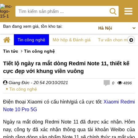
Bạn đang xem giá, tồn kho tại:
Tin công nghệ
Mở hộp & Đánh giá
Tư vấn chọn mua
Tin tức
Tin công nghệ
Tiết lộ ngày ra mắt dòng Redmi Note 11, thiết kế
cực đẹp với khung viền vuông
Giang Đức
- 20:54 20/10/2021
0
4896
Tin công nghệ
Điện thoại Xiaomi có cấu hình/giá cả cực tốt:
Xiaomi Redmi
Note 10 Pro 5G
Ngày ra mắt dòng Redmi Note 11 đã được xác nhận. Hôm
nay, công ty đã xác nhận thông qua tài khoản Weibo của
mình rằng dòng sản phẩm Note 11 sẽ chính thức ra mắt vào