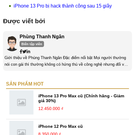
iPhone 13 Pro bị hack thành công sau 15 giây
Được viết bởi
Phùng Thanh Ngân
Biên tập viên
Giới thiệu về Phùng Thanh Ngân Đặc điểm nổi bật Mọi người thường
nói con gái thì thường không có hứng thú về công nghệ nhưng đối với
mình thì khác. Mình có niềm đam mê với lĩnh vực “khó nhằn” này và
luôn dành thời gian để tìm hiểu nó mỗi ngày. Một trong những yếu tố
SẢN PHẨM HOT
quan trọng nhất của con gái khi làm về lĩnh vực công nghệ là phải có
niềm đam mê. Làm bất kỳ công việc khác cũng vậy, nếu ...
iPhone 13 Pro Max cũ (Chính hãng - Giảm
giá 30%)
12.450.000 ₫
iPhone 12 Pro Max cũ
8.350.000 ₫