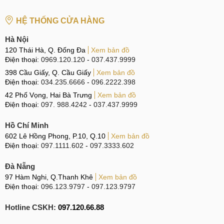
HỆ THỐNG CỬA HÀNG
Hà Nội
120 Thái Hà, Q. Đống Đa
Xem bản đồ
Điện thoại:
0969.120.120
-
037.437.9999
398 Cầu Giấy, Q. Cầu Giấy
Xem bản đồ
Điện thoại:
034.235.6666
-
096.2222.398
42 Phố Vọng, Hai Bà Trưng
Xem bản đồ
Điện thoại:
097. 988.4242
-
037.437.9999
Hồ Chí Minh
602 Lê Hồng Phong, P.10, Q.10
Xem bản đồ
Điện thoại:
097.1111.602
-
097.3333.602
Đà Nẵng
97 Hàm Nghi, Q.Thanh Khê
Xem bản đồ
Điện thoại:
096.123.9797
-
097.123.9797
Hotline CSKH:
097.120.66.88