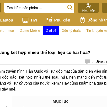
Đăng nhập
Laptop
Tivi
Phụ kiện
Đồng hồ t
chọn mua
Game Mobile
Giải trí
Góc kỹ thuật
Tin khuyến m
ng kết hợp nhiều thể loại, liệu có hài hòa?
0
6534
him truyền hình Hàn Quốc với sự góp mặt của dàn diễn viên đì
độc đáo, kết hợp nhiều thể loại, hứa hẹn mang đến một tr
đáng với sự kỳ vọng của người xem? Hãy cùng khám phá qua b
u đây nhé.
Mục lục