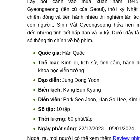
Lấy bối cảnh vào mùa xuân năm 1945 
Gyeongseong (tên cũ của Seoul), thời kỳ Nhật
chiếm đóng và tiến hành nhiều thí nghiệm tàn ác 
con người,, Sinh Vật Gyeongseong hứa hẹn 
đến những tình tiết hấp dẫn và ly kỳ. Dưới đây là
số thông tin chính về bộ phim.
Quốc gia:
Hàn Quốc
Thể loại:
Kinh dị, lịch sử, tình cảm, hành đ
khoa học viễn tưởng
Đạo diễn:
Jung Dong Yoon
Biên kịch:
Kang Eun Kyung
Diễn viên:
Park Seo Joon, Han So Hee, Kim H
Số tập:
10 tập
Thời lượng:
60 phút/tập
Ngày phát sóng:
22/12/2023 – 05/01/2024
Ngoài ra, mọi người có thể xem thêm
Review phi