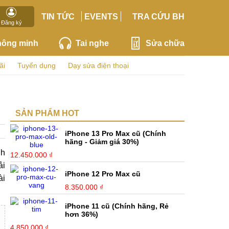
TIN TỨC
EVENTS
TRA CỨU BH
Đăng ký
hông minh
Tai nghe
Sửa chữa
ãi
Tuyển dụng
Dạy sửa điện thoại
SẢN PHẨM HOT
iPhone 13 Pro Max cũ (Chính
hãng - Giảm giá 30%)
nh
12.450.000 ₫
ải
iPhone 12 Pro Max cũ
ài
8.350.000 ₫
iPhone 11 cũ (Chính hãng, Rẻ
hơn 36%)
4.850.000 ₫