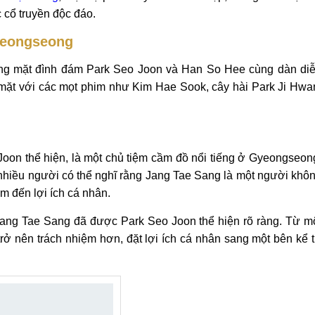
 cổ truyền độc đáo.
Gyeongseong
ng mặt đình đám Park Seo Joon và Han So Hee cùng dàn di
 mặt với các mọt phim như Kim Hae Sook, cây hài Park Ji Hwa
oon thể hiện, là một chủ tiệm cầm đồ nổi tiếng ở Gyeongseon
 nhiều người có thể nghĩ rằng Jang Tae Sang là một người khô
âm đến lợi ích cá nhân.
 Jang Tae Sang đã được Park Seo Joon thể hiện rõ ràng. Từ m
rở nên trách nhiệm hơn, đặt lợi ích cá nhân sang một bên kể 