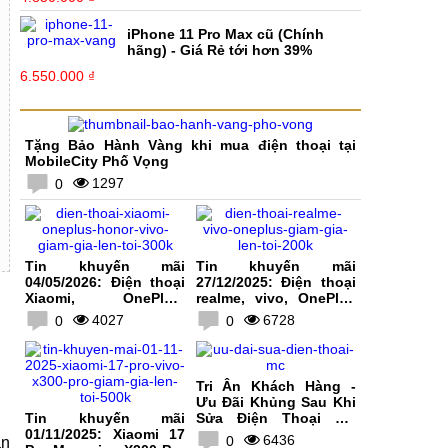
iPhone 11 Pro Max cũ (Chính
hãng) - Giá Rẻ tới hơn 39%
6.550.000 ₫
Tặng Bảo Hành Vàng khi mua điện thoại tại
MobileCity Phố Vọng
1297
0
Tin khuyến mãi
Tin khuyến mãi
04/05/2026: Điện thoại
27/12/2025: Điện thoại
Xiaomi, OnePlus,
realme, vivo, OnePlus
HONOR, vivo giảm giá
giảm giá lên tới 200K
4027
6728
0
0
lên tới 300K
Tri Ân Khách Hàng -
Ưu Đãi Khủng Sau Khi
Tin khuyến mãi
Sửa Điện Thoại Tại
01/11/2025: Xiaomi 17
MobileCity
6436
0
àn