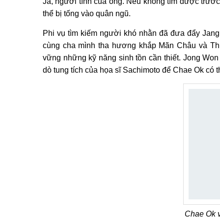
Ja, người tình của ông. Nếu không tìm được trước
thể bị tống vào quân ngũ.
Phi vụ tìm kiếm người khó nhằn đã đưa đẩy Jan
cùng cha mình tha hương khắp Mãn Châu và Thư
vững những kỹ năng sinh tồn cần thiết. Jong Won
dò tung tích của họa sĩ Sachimoto để Chae Ok có th
Chae Ok v