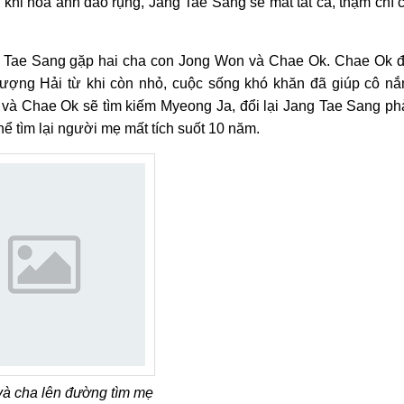
 khi hoa anh đào rụng, Jang Tae Sang sẽ mất tất cả, thậm chí 
g Tae Sang gặp hai cha con Jong Won và Chae Ok. Chae Ok 
ợng Hải từ khi còn nhỏ, cuộc sống khó khăn đã giúp cô n
 và Chae Ok sẽ tìm kiếm Myeong Ja, đổi lại Jang Tae Sang ph
ể tìm lại người mẹ mất tích suốt 10 năm.
à cha lên đường tìm mẹ