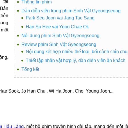
tại
Thông tin phim
 Bản
Dàn diễn viên trong phim Sinh Vật Gyeongseong
trên
Park Seo Joon vai Jang Tae Sang
mang
Han So Hee vai Yoon Chae Ok
 một
Nội dung phim Sinh Vật Gyeongseong
Review phim Sinh Vật Gyeongseong
Nội dung kết hợp nhiều thể loại, bối cảnh chỉn chu
ộng,
Thiết lập nhân vật hợp lý, dàn diễn viên ăn khách
Tổng kết
ae Sook, Jo Han Chul, Wi Ha Joon, Choi Young Joon,...
m Hậu Lãng
, một bộ phim truyền hình dài tập, mang đến một l