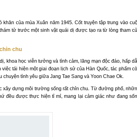
ó khăn của mùa Xuân năm 1945. Cốt truyện tập trung vào cu
thám tử trước một sinh vật quái dị được tạo ra từ lòng tham c
 chỉn chu
 dị, khoa học viễn tưởng và tình cảm, lãng mạn độc đáo, hấp d
việc tái hiện một giai đoạn lịch sử của Hàn Quốc, tác phẩm c
câu chuyện tình yêu giữa Jang Tae Sang và Yoon Chae Ok.
iệc xây dựng môi trường sống rất chỉn chu. Từ đường phố, nhữ
thứ đều được thực hiện tỉ mỉ, mang lại cảm giác như đang số