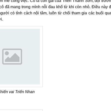
đam mê công việc. Cô là con gái của Triển Thanh Sơn, đội trưở
cô đã mang trong mình nỗi đau khổ từ khi còn nhỏ. Điều này 
gười có tính cách nội tâm, luôn từ chối tham gia các buổi qu
i.
hiến vai Triển Nhan