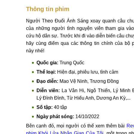
Thông tin phim
Người Theo Đuổi Ánh Sáng xoay quanh câu ch
của những người tình nguyện viên tham gia vào
cứu hộ dân sự. Trước khi đi vào diễn biến câu chu
hãy cùng điểm qua các thông tin chính của bộ 
này nhé!
Quốc gia:
Trung Quốc
Thể loại:
Hiện đại, phiêu lưu, tình cảm
Đạo diễn:
Mao Vệ Ninh, Trương Đồng
Diễn viên:
La Vân Hi, Ngô Thiến, Lý Minh 
Lý Đình Đình, Từ Hiểu Anh, Dương An Kỳ,...
Số tập:
40 tập
Ngày phát sóng:
14/10/2022
Bên cạnh đó, mọi người có thể xem thêm bài
Re
phim Khói Lửa Nhân Gian Của Tôi
, một trong n