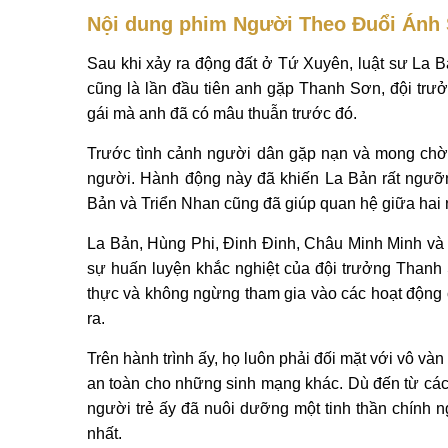
Nội dung phim Người Theo Đuổi Ánh
Sau khi xảy ra động đất ở Tứ Xuyên, luật sư La 
cũng là lần đầu tiên anh gặp Thanh Sơn, đội trưở
gái mà anh đã có mâu thuẫn trước đó.
Trước tình cảnh người dân gặp nạn và mong chờ 
người. Hành động này đã khiến La Bản rất ngưỡn
Bản và Triển Nhan cũng đã giúp quan hệ giữa hai 
La Bản, Hùng Phi, Đinh Đinh, Châu Minh Minh và 
sự huấn luyện khắc nghiệt của đội trưởng Thanh 
thực và không ngừng tham gia vào các hoạt động c
ra.
Trên hành trình ấy, họ luôn phải đối mặt với vô và
an toàn cho những sinh mạng khác. Dù đến từ cá
người trẻ ấy đã nuôi dưỡng một tinh thần chính n
nhất.