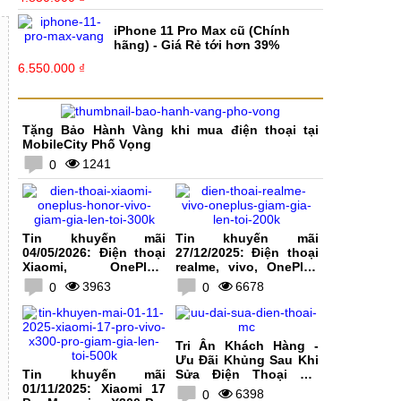
iPhone 11 Pro Max cũ (Chính
hãng) - Giá Rẻ tới hơn 39%
6.550.000 ₫
Tặng Bảo Hành Vàng khi mua điện thoại tại
MobileCity Phố Vọng
1241
0
Tin khuyến mãi
Tin khuyến mãi
04/05/2026: Điện thoại
27/12/2025: Điện thoại
Xiaomi, OnePlus,
realme, vivo, OnePlus
HONOR, vivo giảm giá
giảm giá lên tới 200K
3963
6678
0
0
lên tới 300K
Tri Ân Khách Hàng -
Ưu Đãi Khủng Sau Khi
Tin khuyến mãi
Sửa Điện Thoại Tại
01/11/2025: Xiaomi 17
MobileCity
6398
0