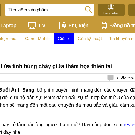
Đăng nhập
Laptop
Tivi
Phụ kiện
Đồng hồ t
chọn mua
Game Mobile
Giải trí
Góc kỹ thuật
Tin khuyến m
ửa tình bùng cháy giữa thảm họa thiên tai
0
3561
 Đuổi Ánh Sáng
, bộ phim truyền hình mang đến câu chuyện đ
đội cứu hộ dân sự. Phim đánh dấu sự tái hợp lần thứ 3 của c
a hẹn sẽ mang đến một câu chuyện đa màu sắc và giàu cảm x
ần này có làm hài lòng người hâm mộ? Hãy cùng đón xem
revi
ới đây nhé!