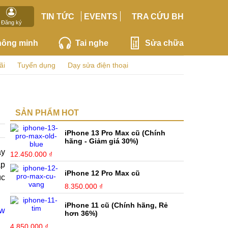
TIN TỨC
EVENTS
TRA CỨU BH
Đăng ký
hông minh
Tai nghe
Sửa chữa
ãi
Tuyển dụng
Dạy sửa điện thoại
SẢN PHẨM HOT
iPhone 13 Pro Max cũ (Chính
hãng - Giảm giá 30%)
ầy
12.450.000 ₫
ặp
iPhone 12 Pro Max cũ
úc
8.350.000 ₫
iPhone 11 cũ (Chính hãng, Rẻ
ew
hơn 36%)
4.850.000 ₫