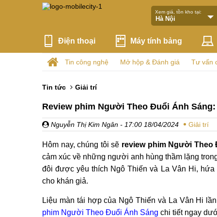
Xem giá, tồn kho tại:
Điện thoại
Máy tính bảng
Tin công nghệ
Mở hộp & Đánh giá
Tư vấn 
Tin tức
Giải trí
Review phim Người Theo Đuổi Ánh Sáng: L
Nguyễn Thị Kim Ngân
- 17:00 18/04/2024
Giải trí
Hôm nay, chúng tôi sẽ
review phim Người Theo
cảm xúc về những người anh hùng thầm lặng trong 
đôi được yêu thích Ngô Thiến và La Vân Hi, hứ
cho khán giả.
Liệu màn tái hợp của Ngô Thiến và La Vân Hi l
phim Người Theo Đuổi Ánh Sáng
chi tiết ngay dư