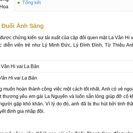
Tổng kết
 Hoa
o Đuổi Ánh Sáng
ược chứng kiến sự tái xuất của cặp đôi quen mặt La Vân Hi 
 diễn viên trẻ như Lý Minh Đức, Lý Đình Đình, Từ Thiệu An
Vân Hi vai La Bản
ng muốn hoàn thành công việc một cách tốt nhất. Anh có vẻ ngo
rất thương yêu em gái La Nguyên và luôn sẵn lòng giúp đỡ cô k
gười gặp khó khăn. Vì lý do đó, anh đã bị thu hút bởi tinh th
ết định gia nhập đội.