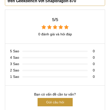
trên Geekbench với Snapdragon 870
5/5
0 đánh giá và hỏi đáp
5 Sao
0
4 Sao
0
3 Sao
0
2 Sao
0
1 Sao
0
Bạn có vấn đề cần tư vấn?
Gửi câu hỏi