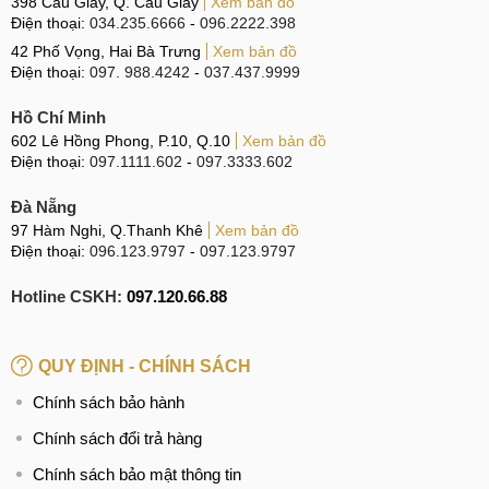
398 Cầu Giấy, Q. Cầu Giấy
Xem bản đồ
Điện thoại:
034.235.6666
-
096.2222.398
42 Phố Vọng, Hai Bà Trưng
Xem bản đồ
Điện thoại:
097. 988.4242
-
037.437.9999
Hồ Chí Minh
602 Lê Hồng Phong, P.10, Q.10
Xem bản đồ
Điện thoại:
097.1111.602
-
097.3333.602
Đà Nẵng
97 Hàm Nghi, Q.Thanh Khê
Xem bản đồ
Điện thoại:
096.123.9797
-
097.123.9797
Hotline CSKH:
097.120.66.88
QUY ĐỊNH - CHÍNH SÁCH
Chính sách bảo hành
Chính sách đổi trả hàng
Chính sách bảo mật thông tin