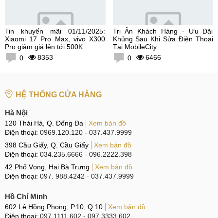
Tin khuyến mãi 01/11/2025:
Tri Ân Khách Hàng - Ưu Đãi
Xiaomi 17 Pro Max, vivo X300
Khủng Sau Khi Sửa Điện Thoại
Pro giảm giá lên tới 500K
Tại MobileCity
8353
6466
0
0
HỆ THỐNG CỬA HÀNG
Hà Nội
120 Thái Hà, Q. Đống Đa
Xem bản đồ
Điện thoại:
0969.120.120
-
037.437.9999
398 Cầu Giấy, Q. Cầu Giấy
Xem bản đồ
Điện thoại:
034.235.6666
-
096.2222.398
42 Phố Vọng, Hai Bà Trưng
Xem bản đồ
Điện thoại:
097. 988.4242
-
037.437.9999
Hồ Chí Minh
602 Lê Hồng Phong, P.10, Q.10
Xem bản đồ
Điện thoại:
097.1111.602
-
097.3333.602