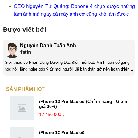
CEO Nguyễn Tử Quảng: Bphone 4 chụp được những
tấm ảnh mà ngay cả máy anh cơ cũng khó làm được
Được viết bởi
Nguyễn Danh Tuấn Anh
Giới thiệu về Phan Đông Dương Đặc điểm nổi bật: Mình luôn cố gắng
học hỏi, lắng nghe góp ý từ mọi người để bản thân trở nên hoàn thiện
hơn. Luôn nỗ lực, không ngừng sáng tạo và làm mới chính mình để tạo
nên bản sắc riêng cũng như khám phá thêm những điều mới trong cuộc
SẢN PHẨM HOT
sống cũng như công việc. Kinh nghiệm: Lĩnh vực content đòi hỏi sự
tìm tòi, hiểu biết và sáng tạo lớn, từ ...
iPhone 13 Pro Max cũ (Chính hãng - Giảm
giá 30%)
12.450.000 ₫
iPhone 12 Pro Max cũ