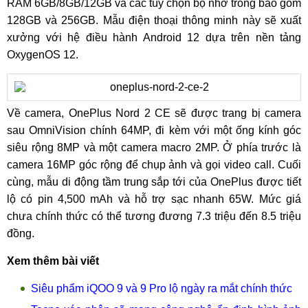
RAM 6GB/8GB/12GB và các tùy chọn bộ nhớ trong bao gồm
128GB và 256GB. Mẫu điện thoại thông minh này sẽ xuất
xưởng với hệ điều hành Android 12 dựa trên nền tảng
OxygenOS 12.
Về camera, OnePlus Nord 2 CE sẽ được trang bị camera
sau OmniVision chính 64MP, đi kèm với một ống kính góc
siêu rộng 8MP và một camera macro 2MP. Ở phía trước là
camera 16MP góc rộng để chụp ảnh và gọi video call. Cuối
cùng, mẫu di động tầm trung sắp tới của OnePlus được tiết
lộ có pin 4,500 mAh và hỗ trợ sạc nhanh 65W. Mức giá
chưa chính thức có thể tương đương 7.3 triệu đến 8.5 triệu
đồng.
Xem thêm bài viết
Siêu phẩm iQOO 9 và 9 Pro lộ ngày ra mắt chính thức