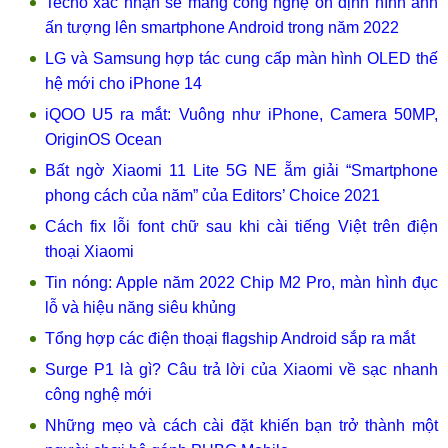
Tecno xác nhận sẽ mang công nghệ ổn định hình ảnh
ấn tượng lên smartphone Android trong năm 2022
LG và Samsung hợp tác cung cấp màn hình OLED thế
hệ mới cho iPhone 14
iQOO U5 ra mắt: Vuông như iPhone, Camera 50MP,
OriginOS Ocean
Bất ngờ Xiaomi 11 Lite 5G NE ẵm giải “Smartphone
phong cách của năm” của Editors’ Choice 2021
Cách fix lỗi font chữ sau khi cài tiếng Việt trên điện
thoại Xiaomi
Tin nóng: Apple năm 2022 Chip M2 Pro, màn hình đục
lỗ và hiệu năng siêu khủng
Tổng hợp các điện thoại flagship Android sắp ra mắt
Surge P1 là gì? Câu trả lời của Xiaomi về sạc nhanh
công nghệ mới
Những mẹo và cách cài đặt khiến bạn trở thành một