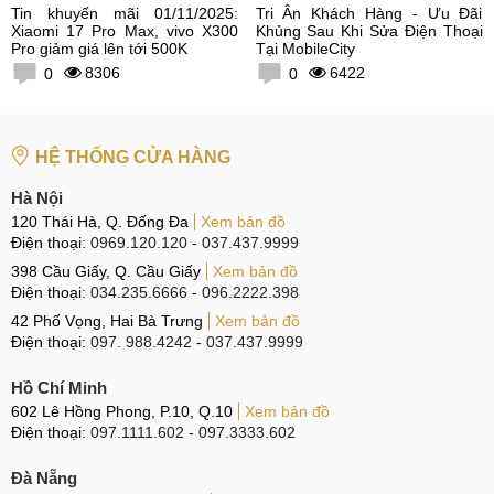
Tin khuyến mãi 01/11/2025:
Tri Ân Khách Hàng - Ưu Đãi
Xiaomi 17 Pro Max, vivo X300
Khủng Sau Khi Sửa Điện Thoại
Pro giảm giá lên tới 500K
Tại MobileCity
8306
6422
0
0
HỆ THỐNG CỬA HÀNG
Hà Nội
120 Thái Hà, Q. Đống Đa
Xem bản đồ
Điện thoại:
0969.120.120
-
037.437.9999
398 Cầu Giấy, Q. Cầu Giấy
Xem bản đồ
Điện thoại:
034.235.6666
-
096.2222.398
42 Phố Vọng, Hai Bà Trưng
Xem bản đồ
Điện thoại:
097. 988.4242
-
037.437.9999
Hồ Chí Minh
602 Lê Hồng Phong, P.10, Q.10
Xem bản đồ
Điện thoại:
097.1111.602
-
097.3333.602
Đà Nẵng