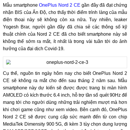
Mẫu smartphone
OnePlus Nord 2 CE
gần đây đã đạt chứng
nhận BIS của Ấn Độ, cho thấy thời điểm trình làng của mẫu
điện thoại này sẽ không còn xa nữa. Tuy nhiên, leaker
Yogesh Brar, người gần đây đã chia sẻ các thông số kỹ
thuật chính của Nord 2 CE đã cho biết smartphone này sẽ
không thể sớm ra mắt, ít nhất là trong vài tuần tới do ảnh
hưởng của đại dịch Covid-19.
Cụ thể, nguồn tin ngày hôm nay cho biết OnePlus Nord 2
CE sẽ không ra mắt cho đến sau tháng 2 năm sau. Mẫu
smartphone này dự kiến sẽ được được trang bị màn hình
AMOLED có kích thước 6.4 inch, hỗ trợ tần số quét 90Hz để
mang tới cho người dùng những trải nghiệm mượt mà hơn
khi chơi game cũng như xem video. Bên cạnh đó, OnePlus
Nord 2 CE sẽ được cung cấp sức mạnh đến từ con chip
MediaTek Dimensity 900 5G, đi kèm 3 tùy chọn dung lượng