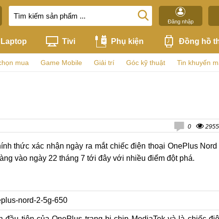
Đăng nhập
Laptop
Tivi
Phụ kiện
Đồng hồ t
chọn mua
Game Mobile
Giải trí
Góc kỹ thuật
Tin khuyến m
0
2955
chính thức xác nhận ngày ra mắt chiếc điện thoại OnePlus Nord
làng vào ngày 22 tháng 7 tới đây với nhiều điểm đột phá.
 đầu tiên của OnePlus trang bị chip MediaTek và là chiếc đi