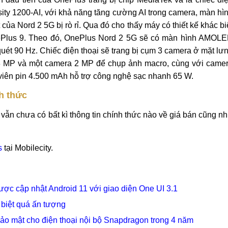
nsity 1200-AI, với khả năng tăng cường AI trong camera, màn hì
của Nord 2 5G bị rò rỉ. Qua đó cho thấy máy có thiết kế khác bi
nePlus 9. Theo đó, OnePlus Nord 2 5G sẽ có màn hình AMOL
 quét 90 Hz. Chiếc điện thoại sẽ trang bị cụm 3 camera ở mặt lư
8 MP và một camera 2 MP để chụp ảnh macro, cùng với came
 viên pin 4.500 mAh hỗ trợ công nghệ sạc nhanh 65 W.
nh thức
 vẫn chưa có bất kì thông tin chính thức nào về giá bán cũng n
s
tại Mobilecity.
ợc cập nhật Android 11 với giao diện One UI 3.1
 biệt quá ấn tượng
ảo mật cho điện thoại nội bộ Snapdragon trong 4 năm