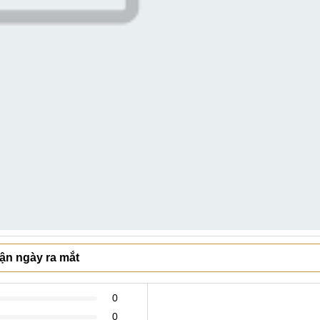
ận ngày ra mắt
0
0