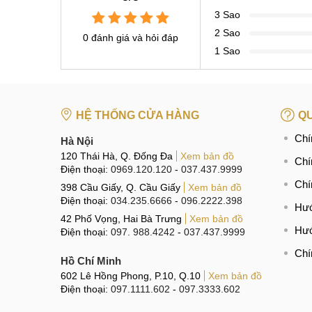
3 Sao
2 Sao
0 đánh giá và hỏi đáp
1 Sao
HỆ THỐNG CỬA HÀNG
QU
Chí
Hà Nội
120 Thái Hà, Q. Đống Đa
Xem bản đồ
Chí
Điện thoại:
0969.120.120
-
037.437.9999
Chí
398 Cầu Giấy, Q. Cầu Giấy
Xem bản đồ
Điện thoại:
034.235.6666
-
096.2222.398
Hướ
42 Phố Vọng, Hai Bà Trưng
Xem bản đồ
Hướ
Điện thoại:
097. 988.4242
-
037.437.9999
Chí
Hồ Chí Minh
602 Lê Hồng Phong, P.10, Q.10
Xem bản đồ
Điện thoại:
097.1111.602
-
097.3333.602