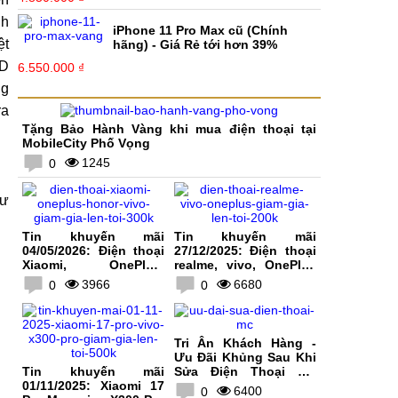
nh
iPhone 11 Pro Max cũ (Chính
ệt
hãng) - Giá Rẻ tới hơn 39%
ED
6.550.000 ₫
ng
ra
Tặng Bảo Hành Vàng khi mua điện thoại tại
MobileCity Phố Vọng
1245
0
hư
Tin khuyến mãi
Tin khuyến mãi
04/05/2026: Điện thoại
27/12/2025: Điện thoại
Xiaomi, OnePlus,
realme, vivo, OnePlus
HONOR, vivo giảm giá
giảm giá lên tới 200K
3966
6680
0
0
lên tới 300K
Tri Ân Khách Hàng -
Ưu Đãi Khủng Sau Khi
Tin khuyến mãi
Sửa Điện Thoại Tại
01/11/2025: Xiaomi 17
MobileCity
6400
0