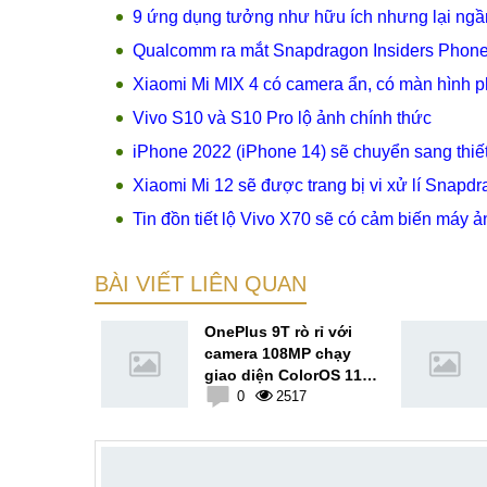
9 ứng dụng tưởng như hữu ích nhưng lại ng
Qualcomm ra mắt Snapdragon Insiders Phone:
Xiaomi Mi MIX 4 có camera ẩn, có màn hình p
Vivo S10 và S10 Pro lộ ảnh chính thức
iPhone 2022 (iPhone 14) sẽ chuyển sang thiết
Xiaomi Mi 12 sẽ được trang bị vi xử lí Snapd
Tin đồn tiết lộ Vivo X70 sẽ có cảm biến máy 
BÀI VIẾT LIÊN QUAN
d N200 5G
OnePlus 9T rò rỉ với
a mắt
camera 108MP chạy
giao diện ColorOS 11
8
của OPPO, dự kiến ra
0
2517
mắt vào quý 3 năm nay