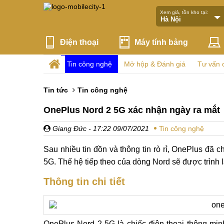
Xem giá, tồn kho tại:
Điện thoại
Máy tính bảng
Tin công nghệ
Mở hộp & Đánh giá
Tư vấn 
Tin tức
Tin công nghệ
OnePlus Nord 2 5G xác nhận ngày ra mắt
Giang Đức
- 17:22 09/07/2021
Tin công nghệ
Sau nhiều tin đồn và thông tin rò rỉ, OnePlus đã 
5G. Thế hệ tiếp theo của dòng Nord sẽ được trình 
Thông tin chi tiết
OnePlus Nord 2 5G là chiếc điện thoại thông minh