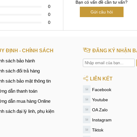
Bạn có vấn đề cần tư vấn?
0
Gửi câu hỏi
0
0
Y ĐỊNH - CHÍNH SÁCH
ĐĂNG KÝ NHẬN B
nh sách bảo hành
nh sách đổi trả hàng
LIÊN KẾT
nh sách bảo mật thông tin
Facebook
ng dẫn thanh toán
Youtube
ng dẫn mua hàng Online
OA Zalo
nh sách đại lý linh, phụ kiện
Instagram
Tiktok