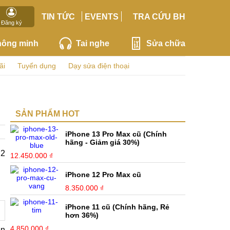
TIN TỨC
EVENTS
TRA CỨU BH
Đăng ký
hông minh
Tai nghe
Sửa chữa
ãi
Tuyển dụng
Dạy sửa điện thoại
SẢN PHẨM HOT
iPhone 13 Pro Max cũ (Chính
hãng - Giảm giá 30%)
 2
12.450.000 ₫
iPhone 12 Pro Max cũ
8.350.000 ₫
iPhone 11 cũ (Chính hãng, Rẻ
hơn 36%)
4.850.000 ₫
ện