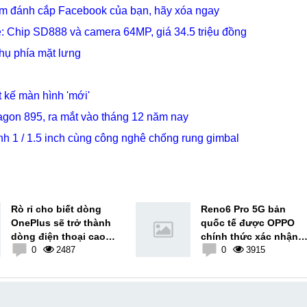
ầm đánh cắp Facebook của bạn, hãy xóa ngay
 Chip SD888 và camera 64MP, giá 34.5 triệu đồng
hụ phía mặt lưng
 kế màn hình 'mới'
ragon 895, ra mắt vào tháng 12 năm nay
ảnh 1 / 1.5 inch cùng công nghê chống rung gimbal
Rò rỉ cho biết dòng
Reno6 Pro 5G bản
OnePlus sẽ trở thành
quốc tế được OPPO
dòng điện thoại cao
chính thức xác nhận
cấp mới của OPPO
0
2487
thông tin chip, RAM v
0
3915
bộ nhớ trong