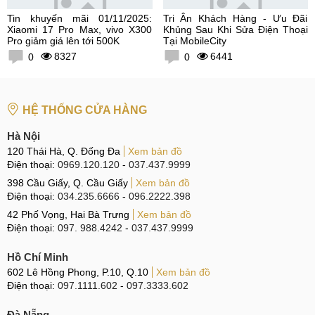
Tin khuyến mãi 01/11/2025:
Tri Ân Khách Hàng - Ưu Đãi
Xiaomi 17 Pro Max, vivo X300
Khủng Sau Khi Sửa Điện Thoại
Pro giảm giá lên tới 500K
Tại MobileCity
8327
6441
0
0
HỆ THỐNG CỬA HÀNG
Hà Nội
120 Thái Hà, Q. Đống Đa
Xem bản đồ
Điện thoại:
0969.120.120
-
037.437.9999
398 Cầu Giấy, Q. Cầu Giấy
Xem bản đồ
Điện thoại:
034.235.6666
-
096.2222.398
42 Phố Vọng, Hai Bà Trưng
Xem bản đồ
Điện thoại:
097. 988.4242
-
037.437.9999
Hồ Chí Minh
602 Lê Hồng Phong, P.10, Q.10
Xem bản đồ
Điện thoại:
097.1111.602
-
097.3333.602
Đà Nẵng