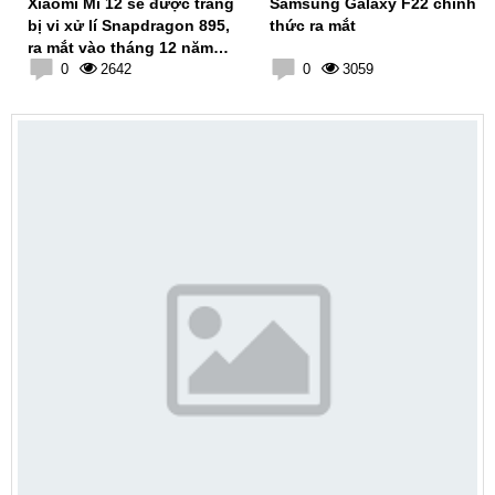
Xiaomi Mi 12 sẽ được trang
Samsung Galaxy F22 chính
bị vi xử lí Snapdragon 895,
thức ra mắt
ra mắt vào tháng 12 năm
nay
0
2642
0
3059