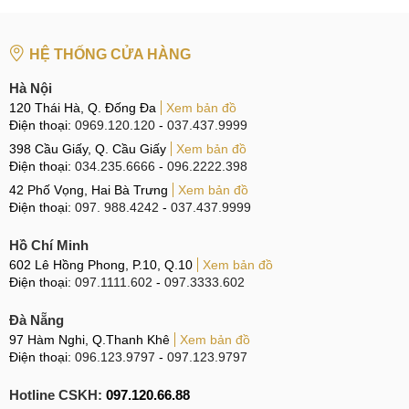
HỆ THỐNG CỬA HÀNG
Hà Nội
120 Thái Hà, Q. Đống Đa
Xem bản đồ
Điện thoại:
0969.120.120
-
037.437.9999
398 Cầu Giấy, Q. Cầu Giấy
Xem bản đồ
Điện thoại:
034.235.6666
-
096.2222.398
42 Phố Vọng, Hai Bà Trưng
Xem bản đồ
Điện thoại:
097. 988.4242
-
037.437.9999
Hồ Chí Minh
602 Lê Hồng Phong, P.10, Q.10
Xem bản đồ
Điện thoại:
097.1111.602
-
097.3333.602
Đà Nẵng
97 Hàm Nghi, Q.Thanh Khê
Xem bản đồ
Điện thoại:
096.123.9797
-
097.123.9797
Hotline CSKH:
097.120.66.88