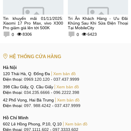
Tin khuyến mãi 01/11/2025:
Tri Ân Khách Hàng - Ưu Đãi
Xiaomi 17 Pro Max, vivo X300
Khủng Sau Khi Sửa Điện Thoại
Pro giảm giá lên tới 500K
Tại MobileCity
8306
6423
0
0
HỆ THỐNG CỬA HÀNG
Hà Nội
120 Thái Hà, Q. Đống Đa
Xem bản đồ
Điện thoại:
0969.120.120
-
037.437.9999
398 Cầu Giấy, Q. Cầu Giấy
Xem bản đồ
Điện thoại:
034.235.6666
-
096.2222.398
42 Phố Vọng, Hai Bà Trưng
Xem bản đồ
Điện thoại:
097. 988.4242
-
037.437.9999
Hồ Chí Minh
602 Lê Hồng Phong, P.10, Q.10
Xem bản đồ
Điện thoại:
097.1111.602
-
097.3333.602