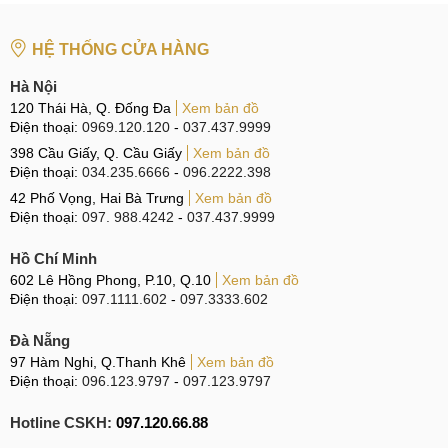
HỆ THỐNG CỬA HÀNG
Hà Nội
120 Thái Hà, Q. Đống Đa
Xem bản đồ
Điện thoại:
0969.120.120
-
037.437.9999
398 Cầu Giấy, Q. Cầu Giấy
Xem bản đồ
Điện thoại:
034.235.6666
-
096.2222.398
42 Phố Vọng, Hai Bà Trưng
Xem bản đồ
Điện thoại:
097. 988.4242
-
037.437.9999
Hồ Chí Minh
602 Lê Hồng Phong, P.10, Q.10
Xem bản đồ
Điện thoại:
097.1111.602
-
097.3333.602
Đà Nẵng
97 Hàm Nghi, Q.Thanh Khê
Xem bản đồ
Điện thoại:
096.123.9797
-
097.123.9797
Hotline CSKH:
097.120.66.88