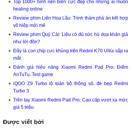
Top 1000+ hình nền biển cực đẹp cho những ai muốn
healing online
Review phim Liên Hoa Lâu: Trinh thám phá án kết hợp
võ hiệp mới mẻ
Review phim Quỷ Cái: Liệu có đủ sức hù dọa khán giả
như lời đồn?
Đây là con chip cực khủng trên Redmi K70 Ultra sắp ra
mắt
Đánh giá hiệu năng Xiaomi Redmi Pad Pro: Điểm
AnTuTu, Test game
iQOO Z9 Turbo lộ toàn bộ thông số, đè bẹp Redmi
Turbo 3
Trên tay Xiaomi Redmi Pad Pro: Cao cấp vượt xa mức
giá 5 triệu
Được viết bởi