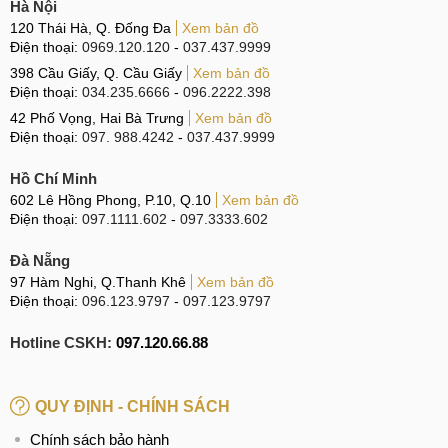
Hà Nội
120 Thái Hà, Q. Đống Đa
Xem bản đồ
Điện thoại:
0969.120.120
-
037.437.9999
398 Cầu Giấy, Q. Cầu Giấy
Xem bản đồ
Điện thoại:
034.235.6666
-
096.2222.398
42 Phố Vọng, Hai Bà Trưng
Xem bản đồ
Điện thoại:
097. 988.4242
-
037.437.9999
Hồ Chí Minh
602 Lê Hồng Phong, P.10, Q.10
Xem bản đồ
Điện thoại:
097.1111.602
-
097.3333.602
Đà Nẵng
97 Hàm Nghi, Q.Thanh Khê
Xem bản đồ
Điện thoại:
096.123.9797
-
097.123.9797
Hotline CSKH:
097.120.66.88
QUY ĐỊNH - CHÍNH SÁCH
Chính sách bảo hành