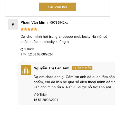
Gửi câu hỏi
Phạm Văn Minh
09739941xx
P
Dạ cho mình hỏi trang shoppee mobilecity Hà nội có 
phải thuộc mobilecity không ạ
0
Thích
1
12:58 08/08/2024
Nguyễn Thị Lan Anh
Quản trị viên
Dạ em chào anh ạ. Cảm ơn anh đã quan tâm sản 
phẩm, em đã liên hệ qua số điện thoại mình để tư 
vấn cho mình rồi ạ. Rất vui được hỗ trợ anh ạ!A
0
Thích
15:51 28/08/2024