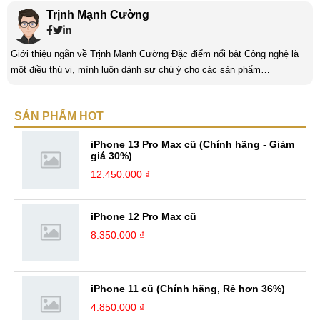
Trịnh Mạnh Cường
Giới thiệu ngắn về Trịnh Mạnh Cường Đặc điểm nổi bật Công nghệ là
một điều thú vị, mình luôn dành sự chú ý cho các sản phẩm
smartphone và viễn thông mới. Mình thường xuyên theo dõi và học hỏi
về Hi-Tech. Sự ham học vốn có sẽ đưa bản thân mình tới với nhiều sự
SẢN PHẨM HOT
hiểu biết mới mẻ và thú vị. Tinh thần tự giác và sự chuyên nghiệp là
điều mà mình đang rèn luyện và hướng tới. ...
iPhone 13 Pro Max cũ (Chính hãng - Giảm
giá 30%)
12.450.000 ₫
iPhone 12 Pro Max cũ
8.350.000 ₫
iPhone 11 cũ (Chính hãng, Rẻ hơn 36%)
4.850.000 ₫