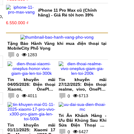
iPhone 11 Pro Max cũ (Chính
hãng) - Giá Rẻ tới hơn 39%
o,
6.550.000 ₫
Tặng Bảo Hành Vàng khi mua điện thoại tại
MobileCity Phố Vọng
1283
0
Tin khuyến mãi
Tin khuyến mãi
04/05/2026: Điện thoại
27/12/2025: Điện thoại
Xiaomi, OnePlus,
realme, vivo, OnePlus
HONOR, vivo giảm giá
giảm giá lên tới 200K
4011
6713
0
0
lên tới 300K
Tri Ân Khách Hàng -
Ưu Đãi Khủng Sau Khi
Tin khuyến mãi
Sửa Điện Thoại Tại
01/11/2025: Xiaomi 17
MobileCity
6427
0