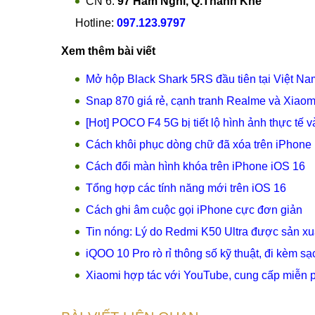
CN 6:
97 Hàm Nghi, Q.Thanh Khê
Hotline:
097.123.9797
Xem thêm bài viết
Mở hộp Black Shark 5RS đầu tiên tại Việt N
Snap 870 giá rẻ, cạnh tranh Realme và Xiaom
[Hot] POCO F4 5G bị tiết lộ hình ảnh thực tế v
Cách khôi phục dòng chữ đã xóa trên iPhone
Cách đổi màn hình khóa trên iPhone iOS 16
Tổng hợp các tính năng mới trên iOS 16
Cách ghi âm cuộc gọi iPhone cực đơn giản
Tin nóng: Lý do Redmi K50 Ultra được sản xu
iQOO 10 Pro rò rỉ thông số kỹ thuật, đi kèm 
Xiaomi hợp tác với YouTube, cung cấp miễn 