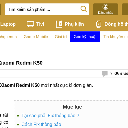
Đăng nhập
Laptop
Tivi
Phụ kiện
Đồng hồ t
chọn mua
Game Mobile
Giải trí
Góc kỹ thuật
Tin khuyến m
 Xiaomi Redmi K50
0
8140
i Xiaomi Redmi K50
mới nhất cực kì đơn giản.
Mục lục
 rất
Tại sao phải Fix thông báo ?
g có
Cách Fix thông báo