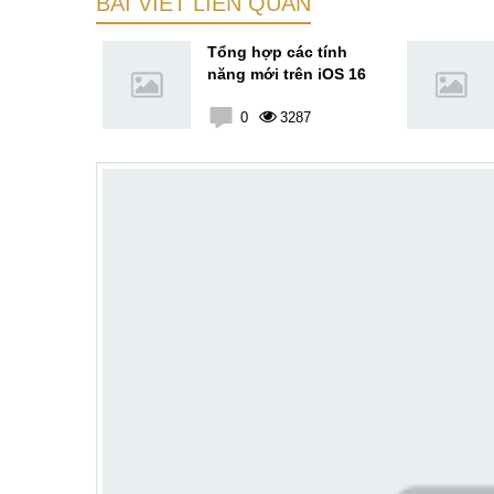
BÀI VIẾT LIÊN QUAN
gì? Hướng
Tổng hợp các tính
 3uTools
năng mới trên iOS 16
0
0
3287