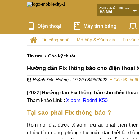
Xem giá, tồn kho tại:
Điện thoại
Máy tính bảng
Tin công nghệ
Mở hộp & Đánh giá
Tư vấn 
Tin tức
Góc kỹ thuật
Hướng dẫn Fix thông báo cho điện thoại
Huỳnh Đắc Hoàng
- 19:20 08/06/2022
Góc kỹ thuật
[2022]
Hướng dẫn Fix thông báo cho điện thoạ
Tham khảo Link :
Xiaomi Redmi K50
Tại sao phải Fix thông báo ?
Rom nội địa được Xiaomi ưu ái, phát triển thêm
nhiều tính năng, phông chữ mới, đặc biệt là khôn