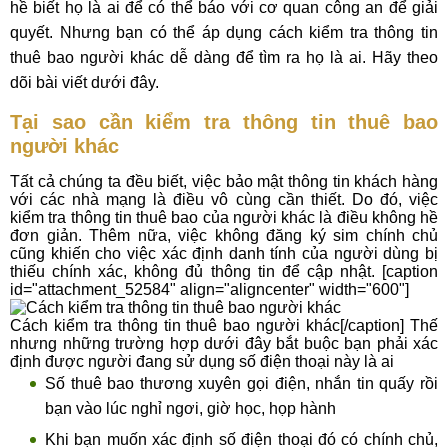
hề biết họ là ai để có thể báo với cơ quan công an để giải
quyết. Nhưng bạn có thể áp dụng cách kiểm tra thông tin
thuê bao người khác dễ dàng để tìm ra họ là ai. Hãy theo
dõi bài viết dưới đây.
Tại sao cần kiểm tra thông tin thuê bao
người khác
Tất cả chúng ta đều biết, việc bảo mật thông tin khách hàng
với các nhà mạng là điều vô cùng cần thiết. Do đó, việc
kiểm tra thông tin thuê bao của người khác là điều không hề
đơn giản. Thêm nữa, việc không đăng ký sim chính chủ
cũng khiến cho việc xác định danh tính của người dùng bị
thiếu chính xác, không đủ thông tin để cập nhật. [caption
id="attachment_52584" align="aligncenter" width="600"]
Cách kiểm tra thông tin thuê bao người khác[/caption] Thế
nhưng những trường hợp dưới đây bắt buộc bạn phải xác
định được người đang sử dụng số điện thoại này là ai
Số thuê bao thương xuyên gọi điện, nhắn tin quấy rồi
bạn vào lúc nghỉ ngơi, giờ học, họp hành
Khi bạn muốn xác định số điện thoại đó có chính chủ,