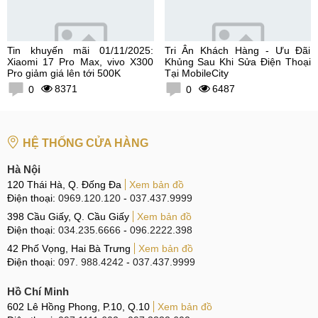
Tin khuyến mãi 01/11/2025:
Tri Ân Khách Hàng - Ưu Đãi
Xiaomi 17 Pro Max, vivo X300
Khủng Sau Khi Sửa Điện Thoại
Pro giảm giá lên tới 500K
Tại MobileCity
8371
6487
0
0
HỆ THỐNG CỬA HÀNG
Hà Nội
120 Thái Hà, Q. Đống Đa
Xem bản đồ
Điện thoại:
0969.120.120
-
037.437.9999
398 Cầu Giấy, Q. Cầu Giấy
Xem bản đồ
Điện thoại:
034.235.6666
-
096.2222.398
42 Phố Vọng, Hai Bà Trưng
Xem bản đồ
Điện thoại:
097. 988.4242
-
037.437.9999
Hồ Chí Minh
602 Lê Hồng Phong, P.10, Q.10
Xem bản đồ