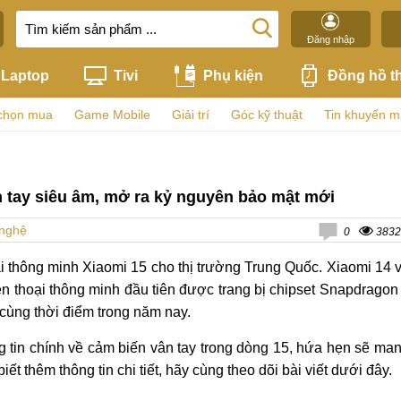
Đăng nhập
Laptop
Tivi
Phụ kiện
Đồng hồ t
chọn mua
Game Mobile
Giải trí
Góc kỹ thuật
Tin khuyến m
n tay siêu âm, mở ra kỷ nguyên bảo mật mới
 nghệ
0
3832
ại thông minh Xiaomi 15 cho thị trường Trung Quốc. Xiaomi 14 
n thoại thông minh đầu tiên được trang bị chipset Snapdragon
cùng thời điểm trong năm nay.
hông tin chính về cảm biến vân tay trong dòng 15, hứa hẹn sẽ ma
t thêm thông tin chi tiết, hãy cùng theo dõi bài viết dưới đây.