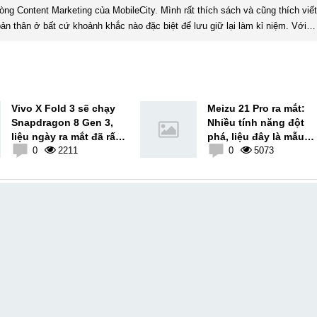
ản thân ở bất cứ khoảnh khắc nào đặc biệt để lưu giữ lại làm kỉ niệm. Với
xúc, cảm nhận, đánh giá chân thực nhất của mình với một vấn đề nào ...
Vivo X Fold 3 sẽ chạy
Meizu 21 Pro ra mắt:
Snapdragon 8 Gen 3,
Nhiều tính năng đột
liệu ngày ra mắt đã rất
phá, liệu đây là mẫu
gần?
0
2211
điện thoại cuối cùng?
0
5073