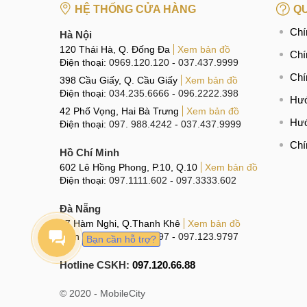
HỆ THỐNG CỬA HÀNG
QU
Chí
Hà Nội
120 Thái Hà, Q. Đống Đa
Xem bản đồ
Chí
Điện thoại:
0969.120.120
-
037.437.9999
Chí
398 Cầu Giấy, Q. Cầu Giấy
Xem bản đồ
Điện thoại:
034.235.6666
-
096.2222.398
Hướ
42 Phố Vọng, Hai Bà Trưng
Xem bản đồ
Hướ
Điện thoại:
097. 988.4242
-
037.437.9999
Chí
Hồ Chí Minh
602 Lê Hồng Phong, P.10, Q.10
Xem bản đồ
Điện thoại:
097.1111.602
-
097.3333.602
Đà Nẵng
97 Hàm Nghi, Q.Thanh Khê
Xem bản đồ
Điện thoại:
096.123.9797
-
097.123.9797
Bạn cần hỗ trợ?
Hotline CSKH:
097.120.66.88
© 2020 - MobileCity