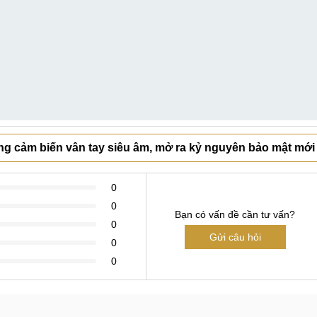
ng cảm biến vân tay siêu âm, mở ra kỷ nguyên bảo mật mới
0
0
Bạn có vấn đề cần tư vấn?
0
Gửi câu hỏi
0
0