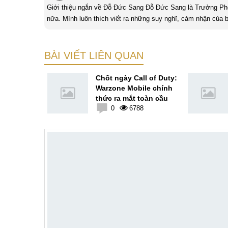
Giới thiệu ngắn về Đỗ Đức Sang Đỗ Đức Sang là Trưởng Phòng Content Marketing của MobileCity. Mình rất thích sách và cũng thích viết
nữa. Mình luôn thích viết ra những suy nghĩ, cảm nhận của b
bản thân Đỗ Đức Sang, viết chính là gửi gắm lại những cảm 
BÀI VIẾT LIÊN QUAN
S Pro ra
Chốt ngày Call of Duty:
 mộng của
Warzone Mobile chính
ỉ từ 11
thức ra mắt toàn cầu
8
0
6788