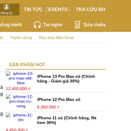
TIN TỨC
EVENTS
TRA CỨU BH
Đăng ký
hông minh
Tai nghe
Sửa chữa
ãi
Tuyển dụng
Dạy sửa điện thoại
SẢN PHẨM HOT
iPhone 13 Pro Max cũ (Chính
hãng - Giảm giá 30%)
và
12.450.000 ₫
 8
iPhone 12 Pro Max cũ
8.350.000 ₫
ng
iPhone 11 cũ (Chính hãng, Rẻ
hơn 36%)
4.850.000 ₫