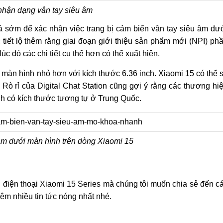
hận dạng vân tay siêu âm
khá sớm để xác nhận việc trang bị cảm biến vân tay siêu âm dư
iết lộ thêm rằng giai đoạn giới thiệu sản phẩm mới (NPI) ph
úc đó các chi tiết cụ thể hơn có thể xuất hiện.
 màn hình nhỏ hơn với kích thước 6.36 inch. Xiaomi 15 có thể 
. Rò rỉ của Digital Chat Station cũng gợi ý rằng các thương hi
inh có kích thước tương tự ở Trung Quốc.
âm dưới màn hình trên dòng Xiaomi 15
ng điện thoại Xiaomi 15 Series mà chúng tôi muốn chia sẻ đến c
êm nhiều tin tức nóng nhất nhé.