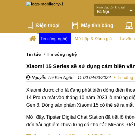
Xem giá, tồn kho tại:
Điện thoại
Máy tính bảng
Tin công nghệ
Mở hộp & Đánh giá
Tư vấn 
Tin tức
Tin công nghệ
Xiaomi 15 Series sẽ sử dụng cảm biến vâ
Nguyễn Thị Kim Ngân
- 11:00 04/03/2024
Tin công
Xiaomi được cho là đang phát triển dòng điện tho
14 Pro ra mắt vào tháng 10 năm 2023 là những điệ
Gen 3. Dòng sản phẩm Xiaomi 15 có thể sẽ ra mắt 
Mới đây, Tipster Digital Chat Station đã tiết lộ t
đến trải nghiệm chưa từng có cho các MiFans. Để biế