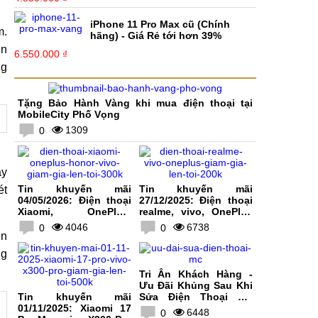
iPhone 11 Pro Max cũ (Chính
m.
hãng) - Giá Rẻ tới hơn 39%
ện
6.550.000 ₫
ng
Tặng Bảo Hành Vàng khi mua điện thoại tại
MobileCity Phố Vọng
1309
0
ay
Tin khuyến mãi
Tin khuyến mãi
ét
04/05/2026: Điện thoại
27/12/2025: Điện thoại
Xiaomi, OnePlus,
realme, vivo, OnePlus
HONOR, vivo giảm giá
giảm giá lên tới 200K
4046
6738
0
0
lên tới 300K
ên
ng
Tri Ân Khách Hàng -
Ưu Đãi Khủng Sau Khi
Tin khuyến mãi
Sửa Điện Thoại Tại
01/11/2025: Xiaomi 17
MobileCity
6448
0