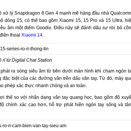
 bộ xử lý Snapdragon 8 Gen 4 mạnh mẽ hàng đầu nhà Qualcom
 bộ dòng 15, có thể bao gồm Xiaomi 15, 15 Pro và 15 Ultra, hi
iêu âm một điểm Goodix. Điều này sẽ đánh dấu sự rời bỏ cô
điện thoại
Xiaomi 14
.
 rỉ từ Digital Chat Station
phát ra sóng siêu âm từ bên dưới màn hình khi chạm ngón t
 đặc biệt của các đường vân trên dấu vân tay. Từ đó, máy qu
cho phép xác thực nhanh chóng và an toàn.
lợi thế so với nhận dạng vân tay quang học, bao gồm độ xuy
độ chính xác cao hơn, hỗ trợ phát hiện ngón tay sống và tă