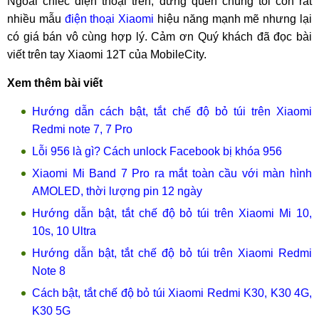
Ngoài chiếc điện thoại trên, đừng quên chúng tôi còn rất
nhiều mẫu
điện thoại Xiaomi
hiệu năng mạnh mẽ nhưng lại
có giá bán vô cùng hợp lý. Cảm ơn Quý khách đã đọc bài
viết trên tay Xiaomi 12T của MobileCity.
Xem thêm bài viết
Hướng dẫn cách bật, tắt chế độ bỏ túi trên Xiaomi
Redmi note 7, 7 Pro
Lỗi 956 là gì? Cách unlock Facebook bị khóa 956
Xiaomi Mi Band 7 Pro ra mắt toàn cầu với màn hình
AMOLED, thời lượng pin 12 ngày
Hướng dẫn bật, tắt chế độ bỏ túi trên Xiaomi Mi 10,
10s, 10 Ultra
Hướng dẫn bật, tắt chế độ bỏ túi trên Xiaomi Redmi
Note 8
Cách bật, tắt chế độ bỏ túi Xiaomi Redmi K30, K30 4G,
K30 5G