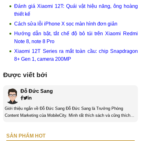
Đánh giá Xiaomi 12T: Quái vật hiệu năng, ông hoàng
thiết kế
Cách sửa lỗi iPhone X sọc màn hình đơn giản
Hướng dẫn bật, tắt chế độ bỏ túi trên Xiaomi Redmi
Note 8, note 8 Pro
Xiaomi 12T Series ra mắt toàn cầu: chip Snapdragon
8+ Gen 1, camera 200MP
Được viết bởi
Đỗ Đức Sang
Giới thiệu ngắn về Đỗ Đức Sang Đỗ Đức Sang là Trưởng Phòng
Content Marketing của MobileCity. Mình rất thích sách và cũng thích
viết nữa. Mình luôn thích viết ra những suy nghĩ, cảm nhận của bản
thân ở bất cứ khoảnh khắc nào đặc biệt để lưu giữ lại làm kỉ niệm. Với
SẢN PHẨM HOT
bản thân Đỗ Đức Sang, viết chính là gửi gắm lại những cảm xúc, cảm