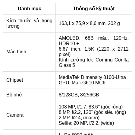
Danh mục
Thông số kỹ thuật
Kích thước và trọng
163,1 x 75,9 x 8,6 mm, 202 g
lượng
AMOLED, 68B màu, 120Hz,
HDR10 +
6,67 inch, 1.5K (1220 x 2712
Màn hình
pixel)
Kính cường lực Corning Gorilla
Glass 5
MediaTek Dimensity 8100-Ultra
Chipset
GPU: Mali-G610 MC6
Bộ nhớ
8/128GB, 8/256GB
108 MP, f/1.7, 83.6° (góc rộng)
8 MP, f/2.2, 120˚ (góc siêu rộng)
Camera
2 MP, f/2.4, (macro)
Selfie: 20 MP, f/2.2, (wide)