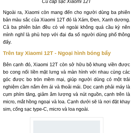
Củ cáp sạc Xiaomi 12T
Ngoài ra, Xiaomi còn mang đến cho người dùng ba phiên
bản màu sắc của Xiaomi 12T đó là Xám, Đen, Xanh dương.
Cả ba phiên bản đều có vẻ ngoài không quá cầu kỳ nên
mình nghĩ là phù hợp với đại đa số người dùng phổ thông
đấy.
Trên tay Xiaomi 12T - Ngoại hình bóng bẩy
Bên cạnh đó, Xiaomi 12T còn sở hữu bộ khung viền được
bo cong nối liền mặt lưng và màn hình với nhau cùng các
góc được bo tròn mềm mại, giúp người dùng có một trải
nghiệm cầm nắm êm ái và thoải mái. Dọc cạnh phải máy là
cụm phím tăng, giảm âm lượng và nút nguồn, cạnh trên là
micro, mắt hồng ngoại và loa. Cạnh dưới sẽ là nơi đặt khay
sim, cổng sạc type-C, micro và loa ngoài.