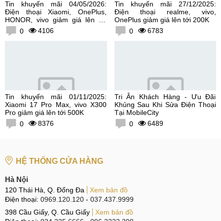
Tin khuyến mãi 04/05/2026:
Tin khuyến mãi 27/12/2025:
Điện thoại Xiaomi, OnePlus,
Điện thoại realme, vivo,
HONOR, vivo giảm giá lên tới
OnePlus giảm giá lên tới 200K
300K
4106
6783
0
0
Tin khuyến mãi 01/11/2025:
Tri Ân Khách Hàng - Ưu Đãi
Xiaomi 17 Pro Max, vivo X300
Khủng Sau Khi Sửa Điện Thoại
Pro giảm giá lên tới 500K
Tại MobileCity
8376
6489
0
0
HỆ THỐNG CỬA HÀNG
Hà Nội
120 Thái Hà, Q. Đống Đa
Xem bản đồ
Điện thoại:
0969.120.120
-
037.437.9999
398 Cầu Giấy, Q. Cầu Giấy
Xem bản đồ