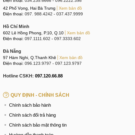
Điện thoại:
034.235.6666
-
096.2222.398
42 Phố Vọng, Hai Bà Trưng
Xem bản đồ
Điện thoại:
097. 988.4242
-
037.437.9999
Hồ Chí Minh
602 Lê Hồng Phong, P.10, Q.10
Xem bản đồ
Điện thoại:
097.1111.602
-
097.3333.602
Đà Nẵng
97 Hàm Nghi, Q.Thanh Khê
Xem bản đồ
Điện thoại:
096.123.9797
-
097.123.9797
Hotline CSKH:
097.120.66.88
QUY ĐỊNH - CHÍNH SÁCH
Chính sách bảo hành
Chính sách đổi trả hàng
Chính sách bảo mật thông tin
Hướng dẫn thanh toán