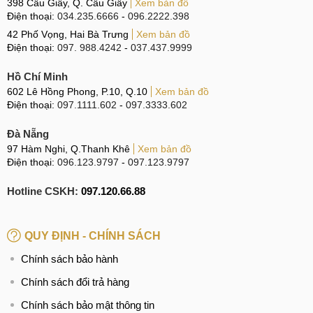
398 Cầu Giấy, Q. Cầu Giấy
Xem bản đồ
Điện thoại:
034.235.6666
-
096.2222.398
42 Phố Vọng, Hai Bà Trưng
Xem bản đồ
Điện thoại:
097. 988.4242
-
037.437.9999
Hồ Chí Minh
602 Lê Hồng Phong, P.10, Q.10
Xem bản đồ
Điện thoại:
097.1111.602
-
097.3333.602
Đà Nẵng
97 Hàm Nghi, Q.Thanh Khê
Xem bản đồ
Điện thoại:
096.123.9797
-
097.123.9797
Hotline CSKH:
097.120.66.88
QUY ĐỊNH - CHÍNH SÁCH
Chính sách bảo hành
Chính sách đổi trả hàng
Chính sách bảo mật thông tin