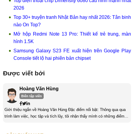
Top điện thoại chip Dimensity 6080 cấu hình mạnh nhất
2026
Top 30+ truyện tranh Nhật Bản hay nhất 2026: Tân binh
nào On Top?
Mở hộp Redmi Note 13 Pro: Thiết kế trẻ trung, màn
hình 1.5K
Samsung Galaxy S23 FE xuất hiện trên Google Play
Console tiết lộ hai phiên bản chipset
Được viết bởi
Hoàng Văn Hùng
Biên tập viên
Giới thiệu ngắn về Hoàng Văn Hùng Đặc điểm nổi bật: Thông qua qua
trình làm việc, học tập và tích lũy, tôi nhận thấy mình có những điểm
nổi bật như sau: Tinh thần cầu tiến, ham học hỏi, chịu áp lực cao. Luôn
luôn học tập không ngừng để trau dồi kiến thức phục vụ công việc. Khả