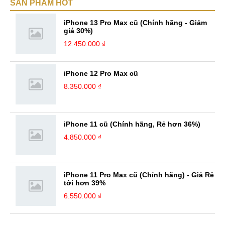
SẢN PHẨM HOT
năng làm việc độc lập, làm việc nhóm tốt. Yêu thích chạy bộ, nghe
sách nói,... Kinh nghiệm: Tôi đã có ...
iPhone 13 Pro Max cũ (Chính hãng - Giảm
giá 30%)
12.450.000 ₫
iPhone 12 Pro Max cũ
8.350.000 ₫
iPhone 11 cũ (Chính hãng, Rẻ hơn 36%)
4.850.000 ₫
iPhone 11 Pro Max cũ (Chính hãng) - Giá Rẻ
tới hơn 39%
6.550.000 ₫