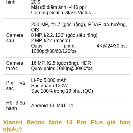
hình
20:9
Mật độ điểm ảnh ~446 ppi
Corning Gorilla Glass Victus
200 MP, f/1.7 (góc rộng), PDAF đa hướng,
OIS
Camera
8 MP, f/2.2, 120˚ (góc siêu rộng)
sau
2 MP, f/2.4 (macro)
Quay phim: 4K@24/30fps,
1080p@30/60/120fps
Camera
16 MP, f/2.5 (góc rộng), HDR
trước
Quay phim: 1080p@30/60fps
Li-Po 5.000 mAh
Pin và
Sạc nhanh 120W
sạc
Sạc 100% trong 19 phút (QC)
Hệ điều
Android 13, MIUI 14
hành
Xiaomi Redmi Note 13 Pro Plus giá bao
nhiêu?