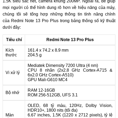
1.5K siêu sắc nét, camera khủng 200MP. Ngoài ra, để giúp
mọi người có thể hình dung rõ hơn về hiệu năng của máy,
chúng tôi sẽ tổng hợp những thông tin tính năng chính
của Redmi Note 13 Pro Plus trong bảng thông số kỹ thuật
dưới đây:
Tiêu chí
Redmi Note 13 Pro Plus
Kích
161.4 x 74.2 x 8.9 mm
thước
204.5 g
Mediatek Dimensity 7200 Ultra (4 nm)
CPU 8 nhân (2x2.8 GHz Cortex-A715 &
Vi xử lý
6x2.0 GHz Cortex-A510)
GPU Mali-G610 MC4
RAM 12-16GB
Bộ nhớ
ROM 256-512GB, UFS 3.1
OLED, 68 tỷ màu, 120Hz, Dolby Vision,
HDR10+, 1800 nits (tối đa)
Màn
6.67 inches, 1.5K (1220 x 2712 pixels), tỷ lệ