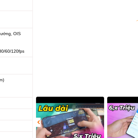
hướng, OIS
0/60/120fps
nm)