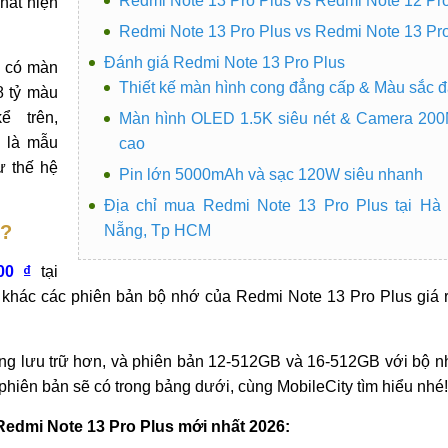
Redmi Note 13 Pro Plus vs Redmi Note 12 Pr
hất hiện
Redmi Note 13 Pro Plus vs Redmi Note 13 Pr
Đánh giá Redmi Note 13 Pro Plus
 có màn
Thiết kế màn hình cong đẳng cấp & Màu sắc 
8 tỷ màu
 trên,
Màn hình OLED 1.5K siêu nét & Camera 200
i là mẫu
cao
ư thế hệ
Pin lớn 5000mAh và sạc 120W siêu nhanh
Địa chỉ mua Redmi Note 13 Pro Plus tại Hà
u?
Nẵng, Tp HCM
00 ₫
tại
 khác các phiên bản bộ nhớ của Redmi Note 13 Pro Plus giá r
ng lưu trữ hơn, và phiên bản 12-512GB và 16-512GB với bộ nh
 phiên bản sẽ có trong bảng dưới, cùng MobileCity tìm hiểu nhé!
Redmi Note 13 Pro Plus mới nhất 2026: