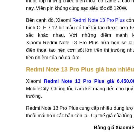
thuộc top những chiếc điện thoại có camera cao n
nay. Viên pin khủng cùng sạc siêu tốc độ 120W.
Bên cạnh đó, Xiaomi
Redmi Note 13 Pro Plus
còn
hình OLED 12 bit màu có thể tái tạo được hơn 6
sắc khác nhau. Với những điểm mạnh kể
Xiaomi Redmi Note 13 Pro Plus hứa hẹn sẽ lạ
điện thoại tạo nên cơn sốt lớn trên thị trường nh
tiền nhiệm của nó đã làm.
Redmi Note 13 Pro Plus giá bao nhiê
Xiaomi
Redmi Note 13 Pro Plus giá 6.450.0
MobileCity. Chúng tôi, cam kết mang đến cho quý
trường.
Redmi Note 13 Pro Plus cung cấp nhiều dung lượ
thoải mái hơn các bản còn lại. Cụ thể giá của tùng
Bảng giá Xiaomi 