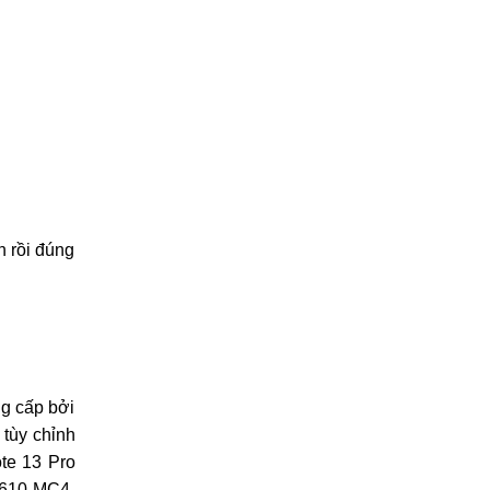
n rồi đúng
g cấp bởi
 tùy chỉnh
ote 13 Pro
G610 MC4,