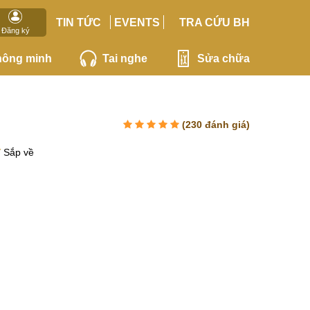
TIN TỨC
EVENTS
TRA CỨU BH
Đăng ký
hông minh
Tai nghe
Sửa chữa
(
230
đánh giá)
Sắp về