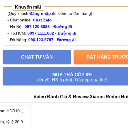
Khuyến mãi
(Quý khách
Đăng nhập
để kiểm tra đơn hàng)
- Chat online:
Chat Zalo
- Hà Nội:
097.120.6688
-
Đường đi
- Tp.HCM:
0097.1111.602
-
Đường đi
- Đà Nẵng:
096.123.9797
-
Đường đi
CHAT TƯ VẤN
ĐẶT HÀNG TRƯỚ
MUA TRẢ GÓP 0%
(Duyệt HS 5 phút, Trả góp qua thẻ)
Video Đánh Giá & Review Xiaomi Redmi Note
ion, HDR10+,
), tỷ lệ 20:9