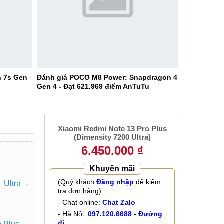
n 7s Gen
Đánh giá POCO M8 Power: Snapdragon 4
Gen 4 - Đạt 621.969 điểm AnTuTu
Xiaomi Redmi Note 13 Pro Plus
(Dimensity 7200 Ultra)
6.450.000 ₫
Khuyến mãi
(Quý khách
Đăng nhập
để kiểm
Ultra -
tra đơn hàng)
- Chat online:
Chat Zalo
- Hà Nội:
097.120.6688
-
Đường
đi