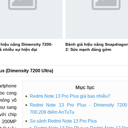
 hiệu năng Dimensity 7200-
Đánh giá hiệu năng Snapdrago
á nhiều sự hiện đại
2: Sức mạnh đáng gờm
us (Dimensity 7200 Ultra)
artphone
Mục lục
 bo cong
Redmi Note 13 Pro Plus giá bao nhiêu?
 mỏng vô
Redmi Note 13 Pro Plus - Dimensity 7200 
 sự sang
700.209 điểm AnTuTu
với chip
So sánh Redmi Note 13 Pro Plus
a 200MP