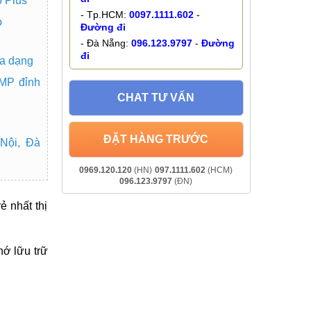
o Plus
- Tp.HCM:
0097.1111.602
-
o
Đường đi
- Đà Nẵng:
096.123.9797
-
Đường
đi
đa dạng
MP đỉnh
CHAT TƯ VẤN
ĐẶT HÀNG TRƯỚC
 Nội, Đà
0969.120.120
(HN)
097.1111.602
(HCM)
096.123.9797
(ĐN)
ẻ nhất thị
ớ lữu trữ