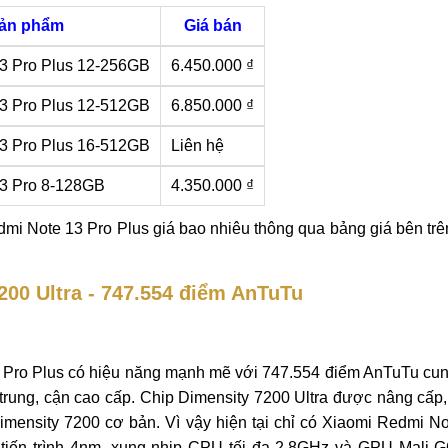
ản phẩm
Giá bán
3 Pro Plus 12-256GB
6.450.000 ₫
3 Pro Plus 12-512GB
6.850.000 ₫
3 Pro Plus 16-512GB
Liên hệ
3 Pro 8-128GB
4.350.000 ₫
mi Note 13 Pro Plus giá bao nhiêu thông qua bảng giá bên trê
200 Ultra - 747.554 điểm AnTuTu
 Pro Plus có hiệu năng mạnh mẽ với 747.554 điểm AnTuTu cun
trung, cận cao cấp. Chip Dimensity 7200 Ultra được nâng cấp,
Dimensity 7200 cơ bản. Vì vậy hiện tại chỉ có Xiaomi Redmi N
 tiến trình 4nm, xung nhịp CPU tối đa 2.8GHz và GPU Mali-