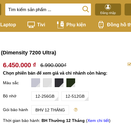
Đăng nhập
Laptop
Tivi
Phụ kiện
Đồng hồ t
(Dimensity 7200 Ultra)
6.450.000 ₫
6.990.000₫
Chọn phiên bản để xem giá và chi nhánh còn hàng:
Màu sắc
Bộ nhớ
12-256GB
12-512GB
Gói bảo hành
BHV 12 THÁNG
Thời gian bảo hành:
BH Thường 12 Tháng
(
Xem chi tiết
)