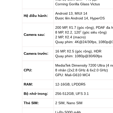
Corning Gorilla Glass Victus
Android 13, MIUI 14
Hệ điều hành:
Được lên Android 14, HyperOS
200 MP, f/1.7 (góc rộng), PDAF đa 
8 MP, f/2.2, 120˚ (góc siêu rộng)
Camera sau:
2 MP, f/2.4 (macro)
Quay phim: 4K@24/30fps, 1080p@3
16 MP, f/2.5 (góc rộng), HDR
Camera trước:
Quay phim: 1080p@30/60fps
MediaTek Dimensity 7200 Ultra (4 
CPU:
8 nhân (2x2.8 GHz & 6x2.0 GHz)
GPU: Mali-G610 MC4
RAM:
12-16GB, LPDDR5
Bộ nhớ trong:
256-512GB, UFS 3.1
Thẻ SIM:
2 SIM, Nano SIM
Li-Po 5000 mAh