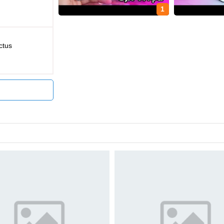
1
ctus