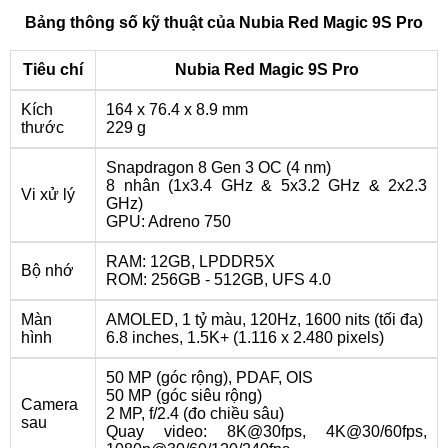
Bảng thông số kỹ thuật của Nubia Red Magic 9S Pro
Tiêu chí
Nubia Red Magic 9S Pro
Kích
164 x 76.4 x 8.9 mm
thước
229 g
Snapdragon 8 Gen 3 OC (4 nm)
8 nhân (1x3.4 GHz & 5x3.2 GHz & 2x2.3
Vi xử lý
GHz)
GPU: Adreno 750
RAM: 12GB, LPDDR5X
Bộ nhớ
ROM: 256GB - 512GB, UFS 4.0
Màn
AMOLED, 1 tỷ màu, 120Hz, 1600 nits (tối đa)
hình
6.8 inches, 1.5K+ (1.116 x 2.480 pixels)
50 MP (góc rộng), PDAF, OIS
50 MP (góc siêu rộng)
Camera
2 MP, f/2.4 (đo chiều sâu)
sau
Quay video: 8K@30fps, 4K@30/60fps,