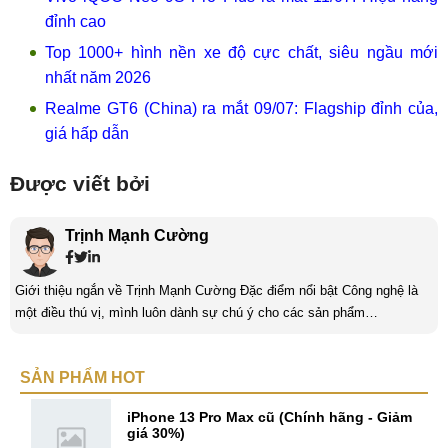
đỉnh cao
Top 1000+ hình nền xe độ cực chất, siêu ngầu mới
nhất năm 2026
Realme GT6 (China) ra mắt 09/07: Flagship đỉnh của,
giá hấp dẫn
Được viết bởi
Trịnh Mạnh Cường
Giới thiệu ngắn về Trịnh Mạnh Cường Đặc điểm nổi bật Công nghệ là
một điều thú vị, mình luôn dành sự chú ý cho các sản phẩm
smartphone và viễn thông mới. Mình thường xuyên theo dõi và học hỏi
về Hi-Tech. Sự ham học vốn có sẽ đưa bản thân mình tới với nhiều sự
SẢN PHẨM HOT
hiểu biết mới mẻ và thú vị. Tinh thần tự giác và sự chuyên nghiệp là
điều mà mình đang rèn luyện và hướng tới. ...
iPhone 13 Pro Max cũ (Chính hãng - Giảm
giá 30%)