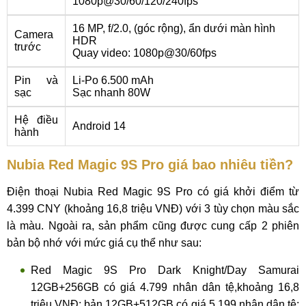
1080p@30/60/120/240fps
16 MP, f/2.0, (góc rộng), ẩn dưới màn hình
Camera
HDR
trước
Quay video: 1080p@30/60fps
Pin và
Li-Po 6.500 mAh
sạc
Sạc nhanh 80W
Hệ điều
Android 14
hành
Nubia Red Magic 9S Pro giá bao nhiêu tiền?
Điện thoại Nubia Red Magic 9S Pro có giá khởi điểm từ
4.399 CNY (khoảng 16,8 triệu VNĐ) với 3 tùy chọn màu sắc
là màu. Ngoài ra, sản phẩm cũng được cung cấp 2 phiên
bản bộ nhớ với mức giá cụ thể như sau:
Red Magic 9S Pro Dark Knight/Day Samurai
12GB+256GB có giá 4.799 nhân dân tệ,khoảng 16,8
triệu VNĐ; bản 12GB+512GB có giá 5.199 nhân dân tệ;