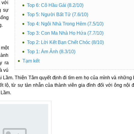
 với
Top 6: Cô Hầu Gái (8.2/10)
g sự
Top 5: Người Bất Tử (7.6/10)
sống
Top 4: Ngôi Nhà Trong Hẻm (7.5/10)
g.
Top 3: Con Ma Nhà Họ Hứa (7.7/10)
Top 2: Lời Kết Bạn Chết Chóc (8/10)
 một
Top 1: Ám Ảnh (8.3/10)
thành
Tạm kết
y ra
à vú
ai Lầm. Thiện Tâm quyết định đi tìm em họ của mình và những 
t lộ, từ sự tàn nhẫn của thành viên gia đình đối với ông nội 
i Lầm.