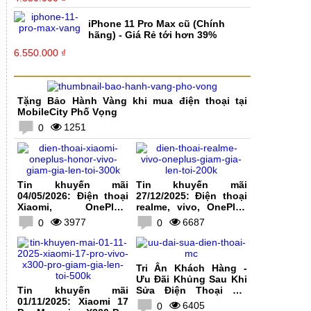
iPhone 11 Pro Max cũ (Chính
hãng) - Giá Rẻ tới hơn 39%
6.550.000 ₫
Tặng Bảo Hành Vàng khi mua điện thoại tại
MobileCity Phố Vọng
1251
0
Tin khuyến mãi
Tin khuyến mãi
04/05/2026: Điện thoại
27/12/2025: Điện thoại
Xiaomi, OnePlus,
realme, vivo, OnePlus
HONOR, vivo giảm giá
giảm giá lên tới 200K
3977
6687
0
0
lên tới 300K
Tri Ân Khách Hàng -
Ưu Đãi Khủng Sau Khi
Tin khuyến mãi
Sửa Điện Thoại Tại
01/11/2025: Xiaomi 17
MobileCity
6405
0