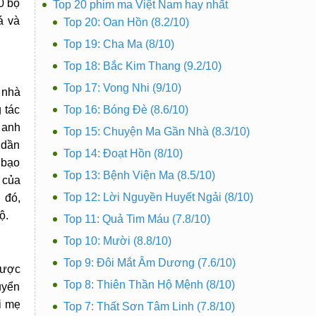
0 bộ
Top 20 phim ma Việt Nam hay nhất
á và
Top 20: Oan Hồn (8.2/10)
Top 19: Cha Ma (8/10)
Top 18: Bắc Kim Thang (9.2/10)
Top 17: Vong Nhi (9/10)
 nhà
 tác
Top 16: Bóng Đè (8.6/10)
 anh
Top 15: Chuyện Ma Gần Nhà (8.3/10)
 dần
Top 14: Đoạt Hồn (8/10)
 bạo
Top 13: Bệnh Viện Ma (8.5/10)
 của
Top 12: Lời Nguyền Huyết Ngải (8/10)
 đó,
ộ.
Top 11: Quả Tim Máu (7.8/10)
Top 10: Mười (8.8/10)
Top 9: Đôi Mắt Âm Dương (7.6/10)
được
Top 8: Thiên Thần Hộ Mệnh (8/10)
uyển
i mẹ
Top 7: Thất Sơn Tâm Linh (7.8/10)