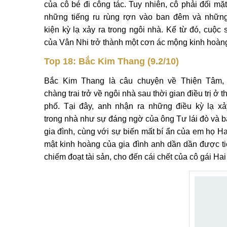
của cô bé đi công tác. Tuy nhiên, cô phải đối mặt
những tiếng ru rùng rợn vào ban đêm và nhữn
kiện kỳ lạ xảy ra trong ngôi nhà. Kể từ đó, cuộc 
của Vân Nhi trở thành một cơn ác mộng kinh hoàn
Top 18: Bắc Kim Thang (9.2/10)
Bắc Kim Thang là câu chuyện về Thiện Tâm,
chàng trai trở về ngôi nhà sau thời gian điều trị ở 
phố. Tại đây, anh nhận ra những điều kỳ lạ xả
trong nhà như sự đáng ngờ của ông Tư lái đò và b
gia đình, cùng với sự biến mất bí ẩn của em họ H
mật kinh hoàng của gia đình anh dần dần được tiế
chiếm đoạt tài sản, cho đến cái chết của cô gái Ha