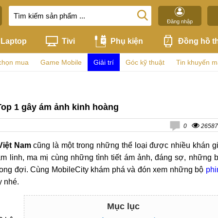
Đăng nhập
Laptop
Tivi
Phụ kiện
Đồng hồ t
chọn mua
Game Mobile
Giải trí
Góc kỹ thuật
Tin khuyến m
Top 1 gây ám ảnh kinh hoàng
0
26587
Việt Nam
cũng là một trong những thể loại được nhiều khán g
âm linh, ma mị cùng những tình tiết ám ảnh, đáng sợ, những 
mong đợi. Cùng MobileCity khám phá và đón xem những bộ
ph
y nhé.
Mục lục