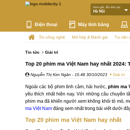
Xem giá, tồn kho tại:
Điện thoại
Máy tính bảng
Tin công nghệ
Mở hộp & Đánh giá
Tư vấn 
Tin tức
Giải trí
Top 20 phim ma Việt Nam hay nhất 2024: 
Nguyễn Thị Kim Ngân
- 15:48 30/10/2023
Giải trí
Ngoài các bộ phim tình cảm, hài hước,
phim ma 
yêu thích nhất hiện nay. Với những câu chuyện t
phim ma đã khiến người xem không khỏi tò mò, 
ma Việt Nam
đáng xem nhất trong bài viết dưới đâ
Top 20 phim ma Việt Nam hay nhất