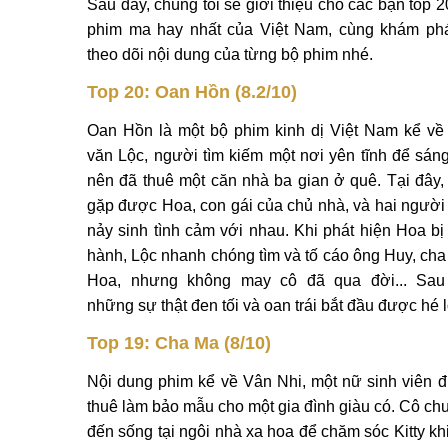
Sau đây, chúng tôi sẽ giới thiệu cho các bạn top 2
phim ma hay nhất của Việt Nam, cùng khám ph
theo dõi nội dung của từng bộ phim nhé.
Top 20: Oan Hồn (8.2/10)
Oan Hồn là một bộ phim kinh dị Việt Nam kể về
văn Lộc, người tìm kiếm một nơi yên tĩnh để sáng
nên đã thuê một căn nhà ba gian ở quê. Tại đây,
gặp được Hoa, con gái của chủ nhà, và hai người
nảy sinh tình cảm với nhau. Khi phát hiện Hoa bị
hành, Lộc nhanh chóng tìm và tố cáo ông Huy, cha
Hoa, nhưng không may cô đã qua đời... Sau
những sự thật đen tối và oan trái bắt đầu được hé l
Top 19: Cha Ma (8/10)
Nội dung phim kể về Vân Nhi, một nữ sinh viên 
thuê làm bảo mẫu cho một gia đình giàu có. Cô ch
đến sống tại ngôi nhà xa hoa để chăm sóc Kitty kh