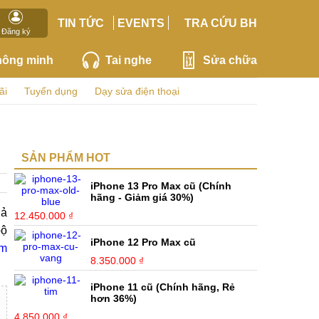
TIN TỨC
EVENTS
TRA CỨU BH
Đăng ký
hông minh
Tai nghe
Sửa chữa
ãi
Tuyển dụng
Dạy sửa điện thoại
SẢN PHẨM HOT
iPhone 13 Pro Max cũ (Chính
hãng - Giảm giá 30%)
iả
12.450.000 ₫
bộ
iPhone 12 Pro Max cũ
im
8.350.000 ₫
iPhone 11 cũ (Chính hãng, Rẻ
hơn 36%)
4.850.000 ₫