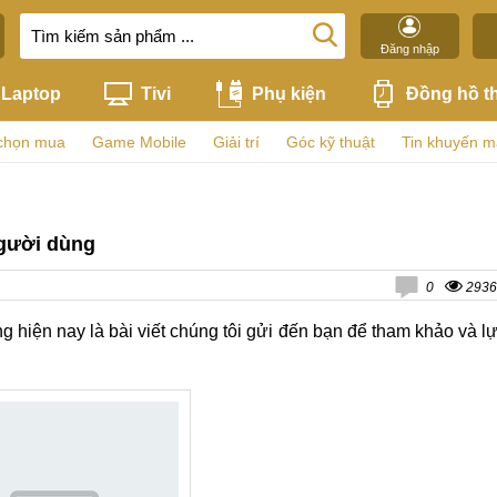
Đăng nhập
Laptop
Tivi
Phụ kiện
Đồng hồ t
chọn mua
Game Mobile
Giải trí
Góc kỹ thuật
Tin khuyến m
người dùng
0
2936
hiện nay là bài viết chúng tôi gửi đến bạn để tham khảo và l