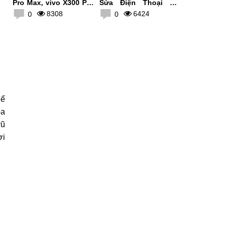
Pro Max, vivo X300 Pro
Sửa Điện Thoại Tại
giảm giá lên tới 500K
MobileCity
8308
6424
0
0
hể
ba
vũ
ơi