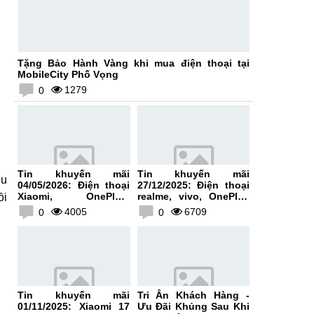
Tặng Bảo Hành Vàng khi mua điện thoại tại
MobileCity Phố Vọng
1279
0
Tin khuyến mãi
Tin khuyến mãi
ều
04/05/2026: Điện thoại
27/12/2025: Điện thoại
Xiaomi, OnePlus,
realme, vivo, OnePlus
ồi
HONOR, vivo giảm giá
giảm giá lên tới 200K
4005
6709
0
0
lên tới 300K
Tin khuyến mãi
Tri Ân Khách Hàng -
01/11/2025: Xiaomi 17
Ưu Đãi Khủng Sau Khi