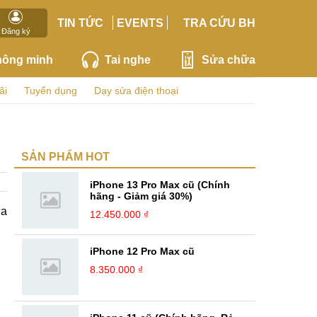
TIN TỨC
EVENTS
TRA CỨU BH
Đăng ký
hông minh
Tai nghe
Sửa chữa
ãi
Tuyển dụng
Dạy sửa điện thoại
SẢN PHẨM HOT
iPhone 13 Pro Max cũ (Chính
hãng - Giảm giá 30%)
ựa
12.450.000 ₫
iPhone 12 Pro Max cũ
8.350.000 ₫