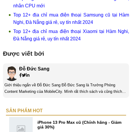
nhân CPU mới
Top 12+ địa chỉ mua điện thoại Samsung cũ tại Hàm
Nghi, Đà Nẵng giá rẻ, uy tín nhất 2024
Top 12+ địa chỉ mua điện thoại Xiaomi tại Hàm Nghi,
Đà Nẵng giá rẻ, uy tín nhất 2024
Được viết bởi
Đỗ Đức Sang
Giới thiệu ngắn về Đỗ Đức Sang Đỗ Đức Sang là Trưởng Phòng
Content Marketing của MobileCity. Mình rất thích sách và cũng thích
viết nữa. Mình luôn thích viết ra những suy nghĩ, cảm nhận của bản
thân ở bất cứ khoảnh khắc nào đặc biệt để lưu giữ lại làm kỉ niệm. Với
SẢN PHẨM HOT
bản thân Đỗ Đức Sang, viết chính là gửi gắm lại những cảm xúc, cảm
nhận, đánh giá chân thực nhất của mình với một vấn đề nào ...
iPhone 13 Pro Max cũ (Chính hãng - Giảm
giá 30%)