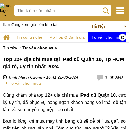
Bạn đang xem giá, tồn kho tại:
Tin công nghệ
Mở hộp & Đánh giá
Tư vấn chọn mua
Tin tức
Tư vấn chọn mua
Top 12+ địa chỉ mua tại iPad cũ Quận 10, Tp HCM
giá rẻ, uy tín nhất 2024
Trịnh Mạnh Cường
- 16:41 22/08/2024
0
2842
Tư vấn chọn mua
Cùng khám phá top 12+ địa chỉ mua
iPad cũ Quận 10
, cực
kỳ uy tín, đã phục vụ hàng ngàn khách hàng với thái độ tận
tâm và sự chuyên nghiệp cao nhất.
Bạn lo lắng khi mua máy tính bảng cũ sẽ dễ bị "lùa gà", sợ
mất tiền nhưng vẫn phải "ôm cục tức vào người"? Vậy thì