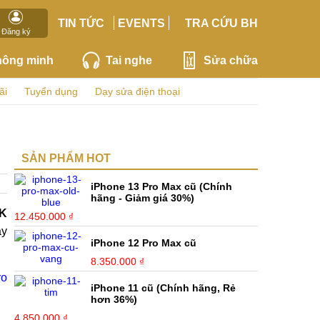
TIN TỨC
EVENTS
TRA CỨU BH
Đăng ký
hông minh
Tai nghe
Sửa chữa
ãi
Tuyển dụng
Dạy sửa điện thoại
SẢN PHẨM HOT
iPhone 13 Pro Max cũ (Chính
hãng - Giảm giá 30%)
4K
12.450.000 ₫
ay
iPhone 12 Pro Max cũ
8.350.000 ₫
ro
iPhone 11 cũ (Chính hãng, Rẻ
hơn 36%)
4.850.000 ₫