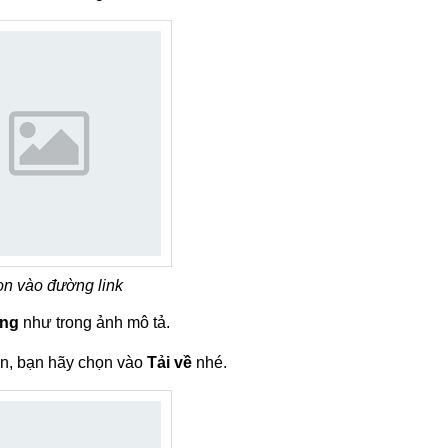
n vào đường link
ống
như trong ảnh mô tả.
ận, bạn hãy chọn vào
Tải về
nhé.