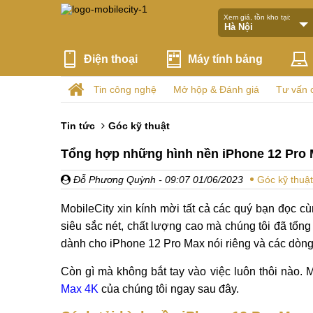
Xem giá, tồn kho tại:
Điện thoại
Máy tính bảng
Tin công nghệ
Mở hộp & Đánh giá
Tư vấn 
Tin tức
Góc kỹ thuật
Tổng hợp những hình nền iPhone 12 Pro 
Đỗ Phương Quỳnh
- 09:07 01/06/2023
Góc kỹ thuật
MobileCity xin kính mời tất cả các quý bạn đọc 
siêu sắc nét, chất lượng cao mà chúng tôi đã tổng
dành cho iPhone 12 Pro Max nói riêng và các dòng
Còn gì mà không bắt tay vào việc luôn thôi nào. M
Max 4K
của chúng tôi ngay sau đây.