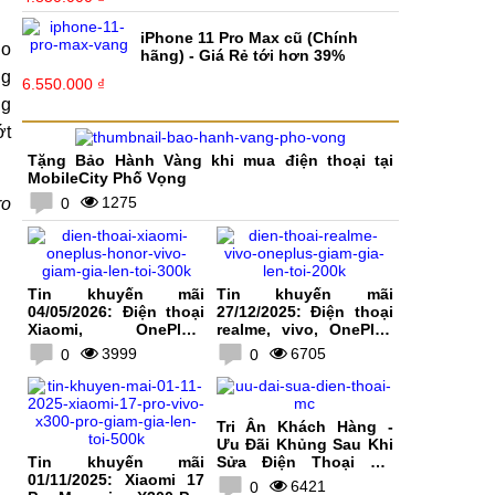
iPhone 11 Pro Max cũ (Chính
ho
hãng) - Giá Rẻ tới hơn 39%
ng
6.550.000 ₫
ng
ớt
Tặng Bảo Hành Vàng khi mua điện thoại tại
MobileCity Phố Vọng
1275
ro
0
Tin khuyến mãi
Tin khuyến mãi
04/05/2026: Điện thoại
27/12/2025: Điện thoại
Xiaomi, OnePlus,
realme, vivo, OnePlus
HONOR, vivo giảm giá
giảm giá lên tới 200K
3999
6705
0
0
lên tới 300K
Tri Ân Khách Hàng -
Ưu Đãi Khủng Sau Khi
Tin khuyến mãi
Sửa Điện Thoại Tại
01/11/2025: Xiaomi 17
MobileCity
6421
0