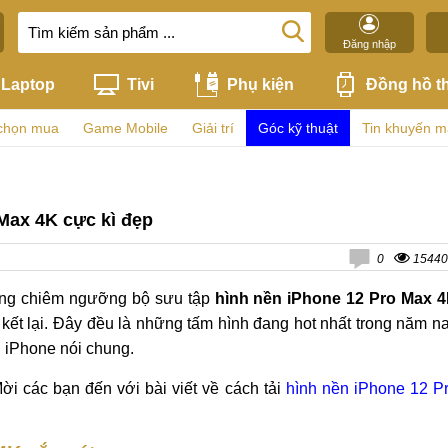
Đăng nhập
Laptop
Tivi
Phụ kiện
Đồng hồ t
chọn mua
Game Mobile
Giải trí
Góc kỹ thuật
Tin khuyến m
Max 4K cực kì đẹp
0
15440
cùng chiêm ngưỡng bộ sưu tập
hình nền iPhone 12 Pro Max 
 kết lại. Đây đều là những tấm hình đang hot nhất trong năm n
 iPhone nói chung.
ời các bạn đến với bài viết về cách tải
hình nền iPhone 12 P