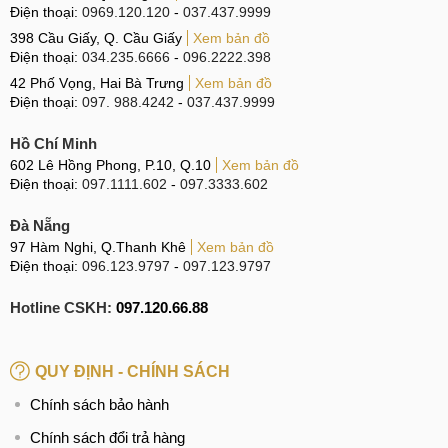
Điện thoại:
0969.120.120
-
037.437.9999
398 Cầu Giấy, Q. Cầu Giấy
Xem bản đồ
Điện thoại:
034.235.6666
-
096.2222.398
42 Phố Vọng, Hai Bà Trưng
Xem bản đồ
Điện thoại:
097. 988.4242
-
037.437.9999
Hồ Chí Minh
602 Lê Hồng Phong, P.10, Q.10
Xem bản đồ
Điện thoại:
097.1111.602
-
097.3333.602
Đà Nẵng
97 Hàm Nghi, Q.Thanh Khê
Xem bản đồ
Điện thoại:
096.123.9797
-
097.123.9797
Hotline CSKH:
097.120.66.88
QUY ĐỊNH - CHÍNH SÁCH
Chính sách bảo hành
Chính sách đổi trả hàng