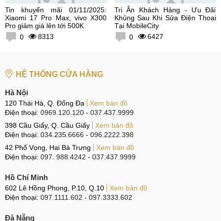
Tin khuyến mãi 01/11/2025:
Tri Ân Khách Hàng - Ưu Đãi
Xiaomi 17 Pro Max, vivo X300
Khủng Sau Khi Sửa Điện Thoại
Pro giảm giá lên tới 500K
Tại MobileCity
8313
6427
0
0
HỆ THỐNG CỬA HÀNG
Hà Nội
120 Thái Hà, Q. Đống Đa
Xem bản đồ
Điện thoại:
0969.120.120
-
037.437.9999
398 Cầu Giấy, Q. Cầu Giấy
Xem bản đồ
Điện thoại:
034.235.6666
-
096.2222.398
42 Phố Vọng, Hai Bà Trưng
Xem bản đồ
Điện thoại:
097. 988.4242
-
037.437.9999
Hồ Chí Minh
602 Lê Hồng Phong, P.10, Q.10
Xem bản đồ
Điện thoại:
097.1111.602
-
097.3333.602
Đà Nẵng